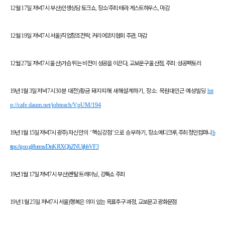
12
월
17
일 저녁
7
시 부산
)
인생상담 토크쇼
,
장소
/
주최
:
테라 게스트하우스
,
마감
12
월
19
일 저녁
7
시 서울
)
직업창조전략
,
커리어코치협회 주관
,
마감
12
월
27
일 저녁
7
시 울산
)
가슴 뛰는 비전이 성공을 이끈다
,
교보문구 울산점
,
주최
:
성공팩토리
19
년
1
월
3
일
저녁
7
시
30
분 대전
)
황금 돼지띠해 새해설계하기
,
장소
:
목원대인근 예성빌딩
htt
p://cafe.daum.net/jobteach/VpUM/194
19
년
1
월
15
일 저녁
7
시 광주
)
자신만의
‘
핵심강점
’
으로 승부하기
,
장소
:
메디크루
,
주최 청인컴퍼니
h
ttps://goo.gl/forms/DnKRXQhZNUijbbVF3
19
년
1
월
17
일
저녁
7
시 부산
)
멘탈 트레이닝
,
강톡쇼 주최
19
년
1
월
25
일 저녁
7
시 서울
)
행복은 의미 있는 목표추구 과정
,
교보문고 광화문점