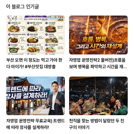
학생이 ‘교수님, 인생이 뭐 별건가요? 뭐, 그렇게 빡세게 살
이 블로그 인기글
려고 합니까. 그냥 행복하게 살면 되는 것 아닌가요’라고 반
문했다. 처음에는 ‘뭐 이런 학생이 다 있어. 해놓은 건 쥐뿔
도 없으면서’라고 반감이 들기도 했다. 그런데 이런 학생들
이 제법 있음을 뒤늦게 알게 되었다. 사실 진로의 가장 큰
목적 중 하나가 ..
부산 오면 이 정도는 먹고 가야 한
자영업 운영전략2 풀버전)흐름을
다 아이가! #부산맛집 대방출
보며 병목을 파악하고 시간을 재설
계하라
자영업 운영전략 무료교육) 트렌드
천직을 찾는 방법이 달랐던 두 친
에 따라 장사를 설계하라!
구의 이야기