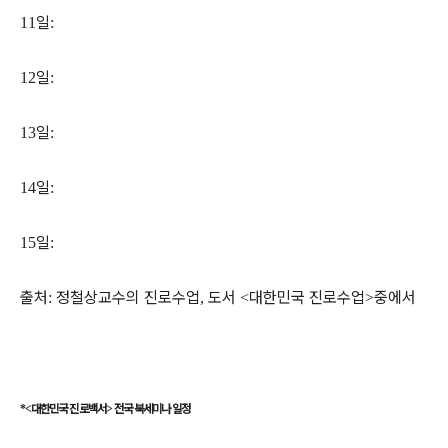
일
11
:
일
12
:
일
13
:
일
14
:
일
15
:
출처
정철상교수의 진로수업
도서
대한민국 진로수업
중에서
:
,
<
>
*<
대한민국 진로백서
>
전국 북세미나 일정