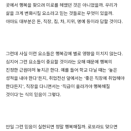
곳에서 행복을 찾으려 미로를 헤맸던 것은 아니었을까
우리가
.
삶을 크게 변화시킬 요소라고 믿는 것들로는 무엇이 있을까
.
아마도 대부분은 돈
직장
집
차
지위
명예 등이라 답할 것이다
,
,
,
,
,
.
그런데 사실 이런 요소들은 행복감에 별로 영향을 미치지 않는다
.
심지어 그런 요소들이 중요할 것이라는 오해 때문에 행복의
진정한 근원마저 놓치곤 한다
예를 들어 학교 다닐 때는
높은
.
‘
성적을 내야 한다
든지
취업전선 앞에서는
좋은 직장에 취업해야
’
,
‘
한다든지
직장을 다니면서는
직급이 올라가야 행복해질
’,
‘
것이다
는 식의 믿음이 그렇다
’
.
만일 그런 믿음이 실현되면 정말 행복해질까
로또라도 맞으면
.