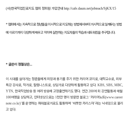
(
사
)
한국직업진로지도 협회 정회원 가입안내
http://cafe.daum.net/jobteach/SjKX/15
*
협회에서는 지속적으로 청년들을 미시적으로 지도하는 방법에서부터 거시적으로 일깨우는 방법
에 이르기까지 다양하게 배우고 익히며 실천하는 지도자들의 학습과 네트워킹을 추구합니다
.
*
글쓴이 정철상은
...
이 시대를 살아가는 청춘들에게 희망과 용기를 주기 위한 커리어 코치로
,
대학교수로
,
외부
특강 강사로
,
작가로
,
칼럼니스트로
,
상담가로 다양하게 활동하고 있다
. KBS, SBS, MBC,
YTN,
한국직업방송 등 여러 방송에 고정출연하기도 했다
.
연간
200
여 회 강연활동과 매월
100
여명을 상담하고
,
인터넷상으로는
1
천만 명이 방문한 블로그
‘
커리어노트
(www.career
note.co.kr)’
를 운영하는 파워블로거로도 활동하며
‘
따뜻한 카리스마
’
라는 닉네임으로 불리
고 있다
.