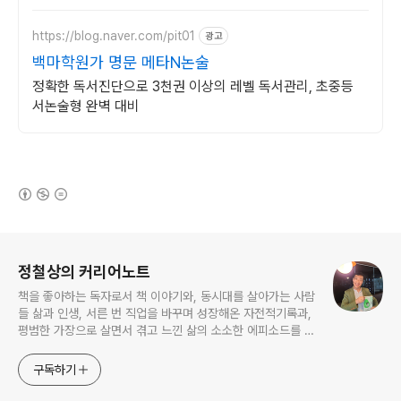
요.
https://blog.naver.com/pit01
광고
백마학원가 명문 메타N논술
정확한 독서진단으로 3천권 이상의 레벨 독서관리, 초중등
서논술형 완벽 대비
(새창열림)
로그 정보
정철상의 커리어노트
책을 좋아하는 독자로서 책 이야기와, 동시대를 살아가는 사람
들 삶과 인생, 서른 번 직업을 바꾸며 성장해온 자전적기록과,
평범한 가장으로 살면서 겪고 느낀 삶의 소소한 에피소드를 전
한다. 젊은이들의 고민해결사로 따뜻한 세상 만드는데 일조하
고픈 커리어코치, 유튜브: 정교수의 인생수업
구독하기