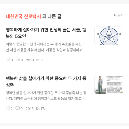
더보기
대한민국 진로백서
의 다른 글
행복하게 살아가기 위한 인생의 골든 서클, 행
복의 5요인
글 내용
이렇게 중요한 비전과 자아라는 두 개의 주춧돌을 세웠다
면 이젠 기둥을 세워야 한다. 기둥은 직업과 성공이라고 볼
수 있다. 건축으로 비유하지 않을 때는 행복이라는 목표로
0
0
2018. 12. 18.
날아가기 위한 양날개라고도 부른다. 만일 자신은 학생이
니 직업영역과 연관이 없다거나 주부니까 괜찮다고 생각한
다면 그것은 오산(誤算)이다. 그렇다고 취업만 하면 모든
행복한 삶을 살아가기 위한 중요한 두 가지 중
것이 끝날 거라고 생각해서도 안 된다. 그런 사람들은 막상
취업해도 되는대로 사는 경우가 많다. 그렇게 살아서는 안
심축
글 내용
된다. 청소부나 경영자도 마찬가지다. 어떤 일을 하던 자기
행복한 삶을 살아가기 위한 중요한 두 가지 중심축 나는 강
일에 충실하게 임하려는 태도가 무엇보다 중요하다. 만일
사다. 대학에 소속되어 겸임교수로도 활동을 하기에 교수
아무 일 없이 무위도식하고 있다면 어떤 형태로든 직업을
라고도 불리지만 주로 외부기관으로 특강을 더 많이 나가
가져야 한다. 올바른 직업관과 직업철학까지 갖춘다면 보
2
0
2018. 12. 17.
는 특수한(?) 강사다. 아무래도 기업보다는 주로 여러 대학
다 튼튼한 건축물을 만들 수 있다. 이번..
에서 특강을 하는 경우가 많다. 내 말만 늘어놓는 꼰대가 되
지 않으려 학생들과 일일이 대화하려고 애쓴다. 그래도 꼰
대라는 소리를 피할 수 없는 나이가 되었나 보다. 한번은 한