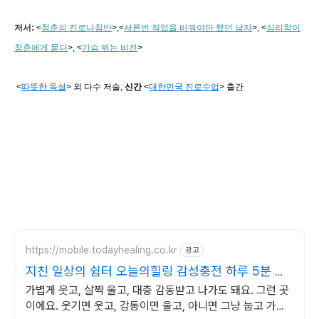
저서:
<
청춘의 진로나침반
>,
<
서른번 직업을 바꿔야만 했던 남자
>, <
심리학이
청춘에게 묻다
>, <
가슴 뛰는 비전
>
<
따뜻한 독설
> 외 다수 저술,
신간
<
대한민국 진로수업
> 출간
https://mobile.todayhealing.co.kr
광고
지친 일상의 쉼터 오늘의힐링 감성충전 하루 5분 힐
링타임
가볍게 웃고, 살짝 울고, 대충 감동받고 나가도 돼요. 그런 곳
이에요. 웃기면 웃고, 감동이면 울고, 아니면 그냥 눕고 가세