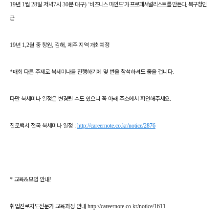
19
년
1
월
28
일 저녁
7
시
30
분 대구
)
‘
비즈니스 마인드
’
가 프로페셔널리스트를 만든다
,
북구청인
근
19
년
1,2
월 중 창원
,
김해
,
제주 지역 개최예정
*
매회 다른 주제로 북세미나를 진행하기에 몇 번을 참석하셔도 좋을 겁니다
.
다만 북세미나 일정은 변경될 수도 있으니 꼭 아래 주소에서 확인해주세요
.
진로백서 전국 북세미나 일정
:
http://careernote.co.kr/notice/2876
*
교육
&
모임 안내
!
취업진로지도전문가 교육과정 안내
http://careernote.co.kr/notice/1611