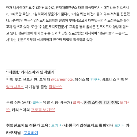
현재 나사렛대학교 취업전담교수로
,
인재개발연구소 대표 활동하면서
<
대한민국 진로백서
>, <
따뜻한 독설
>, <
심리학이 청춘에게 묻다
>, <
가슴 뛰는 비전
>
등의 다수 저서를 집필했
다
.
사단법인 한국직업진로지도협회를 설립해 부회장으로서 대한민국의 진로성숙도를 높이
고자 힘쓰고 있다
.
또한
‘
취업진로지도전문가
’
교육을 통해 올바른 진로지도자 양성에 힘쓰
고 있다
.
젊은이들에게 가슴 뛰는 꿈과 희망찬 진로방향을 제시하며
‘
젊은이들의 무릎팍도
사
’
라는 언론으로부터 닉네임까지 얻으며 맹렬히 활동하고 있다
.
* 따뜻한 카리스마와 인맥맺기:
인맥 맺고 싶으시면, 트위터
@careernote
, 페이스북
친구+
, 비즈니스 인맥은
링크나우+
, 자기경영 클럽
클릭+^^,
무료 상담(공개)
클릭+
유료 상담(비공개)
클릭+
,
카리스마의 강의주제
:
보기+
^^
,
카리스마의
프로필 보기^^*
,
취업진로지도 전문가 교육
:
보기 +
(사)한국직업진로지도 협회
안내
보기+
카
카오채널
:
구독하기