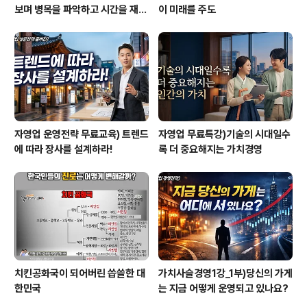
보며 병목을 파악하고 시간을 재설
이 미래를 주도
계하라
자영업 운영전략 무료교육) 트렌드
자영업 무료특강)기술의 시대일수
에 따라 장사를 설계하라!
록 더 중요해지는 가치경영
치킨공화국이 되어버린 씁쓸한 대
가치사슬경영1강_1부)당신의 가게
한민국
는 지금 어떻게 운영되고 있나요?