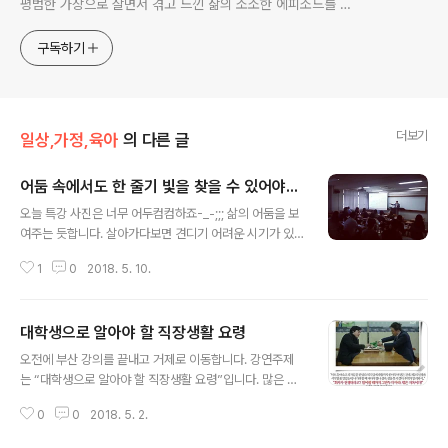
평범한 가장으로 살면서 겪고 느낀 삶의 소소한 에피소드를 전
한다. 젊은이들의 고민해결사로 따뜻한 세상 만드는데 일조하
고픈 커리어코치, 유튜브: 정교수의 인생수업
구독하기
더보기
일상,가정,육아
의 다른 글
어둠 속에서도 한 줄기 빛을 찾을 수 있어야...
글 내용
오늘 특강 사진은 너무 어두컴컴하죠-_-;;; 삶의 어둠을 보
여주는 듯합니다. 살아가다보면 견디기 어려운 시기가 있
으니까요. 강의 끝나고 방송 요청이 있었으나 거절했습니
1
0
2018. 5. 10.
다. 선약한 상담 약속이 잡혀 있었기 때문입니다. 평범한 직
장인과의 만남이 있는데요. 뜻하지 않은 교통사고로 크게
다쳐서 몸을 제대로 가누질 못하고 출근도 못하고 계셔서
대학생으로 알아야 할 직장생활 요령
제가 찾아뵙기로 약속했기 때문입니다. 살아가다보면 과거
글 내용
에는 상상도 하지 못했던 어려운 역경에 부닥친 사람들을
오전에 부산 강의를 끝내고 거제로 이동합니다. 강연주제
마주치곤 합니다. 저는 평범한 한 인간으로서 그저 미안하
는 “대학생으로 알아야 할 직장생활 요령”입니다. 많은 사
고 안쓰러운 마음으로 발만 동동 구릅니다. 그래도 대부분
람들이 “요령”을 좋아합니다. 빠르게 속성으로 무엇인가를
의 경우에는 어둠 속에서도 한 줄기 빛이 있기 마련입니다.
0
0
2018. 5. 2.
얻고 획득하고 싶은 거죠. 때로 그럴 필요도 있습니다. 저
설령 빛이 보이지 않더라도 빛을 찾으려는 긍정성이 필요
역시도 그런 기술과 요령을 익히려고 무던히도 애썼던 기