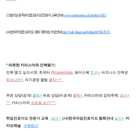
12
월
8
일 광주
)
취업진로지도전문가 교육안내
www.careernote.co.kr/notice/1611
(
사
)
한국직업진로지도 협회 정회원 가입안내
http://cafe.daum.net/jobteach/SjKX/15
* 따뜻한 카리스마와 인맥맺기:
인맥 맺고 싶으시면, 트위터
@careernote
, 페이스북
친구+
, 비즈니스 인맥은
링크나우+
, 자기경영 클럽
클릭+^^,
무료 상담(공개)
클릭+
유료 상담(비공개)
클릭+
,
카리스마의 강의주제
:
보기+
^^
,
카리스마의
프로필 보기^^*
,
취업진로지도 전문가 교육
:
보기 +
(사)한국직업진로지도 협회
안내
보기+
카
카오채널
:
구독하기