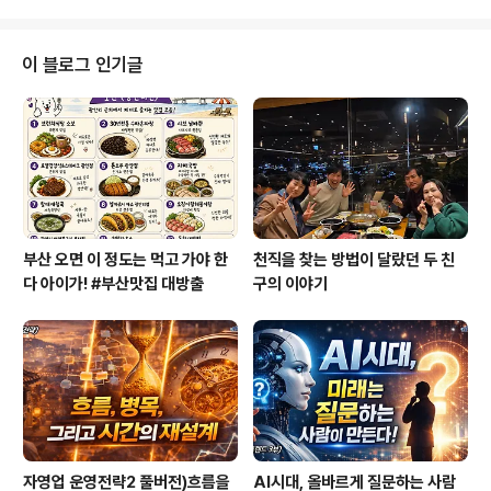
합니다. 신은 역경을 통해 위대한 사람을 ..
억이 있습니다-_-;; 그러나 손쉬운 요령이나 요행만 바라서
는 안 된다는 사실을 뒤늦게 깨달았습니다. 직장생활 전에
일이 힘들고 고달프다는 사실을 깨닫는 것이 중요합니다.
이 블로그 인기글
많은 사람들은 힘들고 고달프지 않은 일을 하려고 하지만
힘들고 고달프다는 사실을 받아들이면 오히려 평온이 찾아
옵니다. 개인적인 평온 뿐 아니라 보다 더 의미 있는 일도
추구할 힘마저 생긴답니다. 저도 지나고 보니 그런 깨달음
이 왔는데요. 우리 젊은이들은 조금 ..
부산 오면 이 정도는 먹고 가야 한
천직을 찾는 방법이 달랐던 두 친
다 아이가! #부산맛집 대방출
구의 이야기
자영업 운영전략2 풀버전)흐름을
AI시대, 올바르게 질문하는 사람