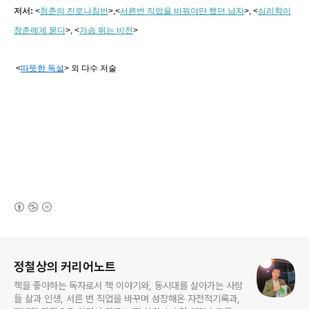
저서:
<
청춘의 진로나침반
>,
<
서른번 직업을 바꿔야만 했던 남자
>, <
심리학이
청춘에게 묻다
>, <
가슴 뛰는 비전
>
<
따뜻한 독설
> 외 다수 저술
(새창열림)
로그 정보
정철상의 커리어노트
책을 좋아하는 독자로서 책 이야기와, 동시대를 살아가는 사람
들 삶과 인생, 서른 번 직업을 바꾸며 성장해온 자전적기록과,