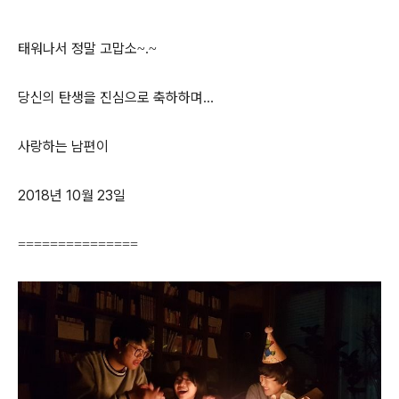
태워나서 정말 고맙소
~.~
당신의 탄생을 진심으로 축하하며
...
사랑하는 남편이
2018년 10월 23일
===============