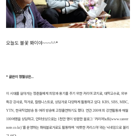
오늘도 불꽃 퐈이야
~~~^^*
*
글쓴이 정철상은
...
이 시대를 살아가는 청춘들에게 희망과 용기를 주기 위한 커리어 코치로
,
대학교수로
,
외부
특강 강사로
,
작가로
,
칼럼니스트로
,
상담가로 다양하게 활동하고 있다
.
KBS, SBS, MBC,
YTN,
한국직업방송 등 여러 방송에 고정출연하기도 했다
.
연간
200
여 회 강연활동과 매월
100
여명을 상담하고
,
인터넷상으로는
1
천만 명이 방문한 블로그
‘
커리어노트
(
www.career
note.co.kr)
’
를 운영하는 파워블로거로도 활동하며
‘
따뜻한 카리스마
’
라는 닉네임으로 불리
고 있다
.