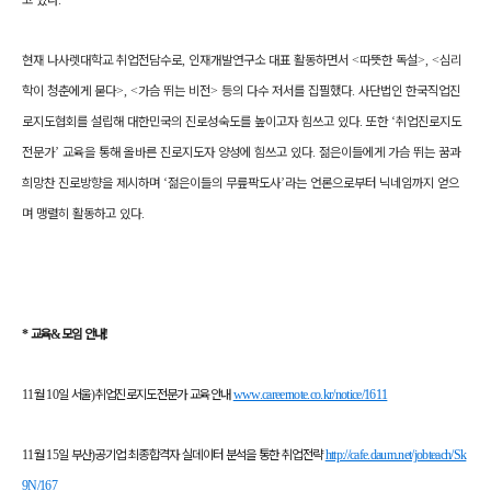
현재 나사렛대학교 취업전담수로
,
인재개발연구소 대표 활동하면서
<
따뜻한 독설
>, <
심리
학이 청춘에게 묻다
>, <
가슴 뛰는 비전
>
등의 다수 저서를 집필했다
.
사단법인 한국직업진
로지도협회를 설립해 대한민국의 진로성숙도를 높이고자 힘쓰고 있다
.
또한
‘
취업진로지도
전문가
’
교육을 통해 올바른 진로지도자 양성에 힘쓰고 있다
.
젊은이들에게 가슴 뛰는 꿈과
희망찬 진로방향을 제시하며
‘
젊은이들의 무릎팍도사
’
라는 언론으로부터 닉네임까지 얻으
며 맹렬히 활동하고 있다
.
*
교육
&
모임 안내
!
11
월
10
일 서울
)
취업진로지도전문가 교육안내
www.careernote.co.kr/notice/1611
11
월
15
일 부산
)
공기업 최종합격자 실데이터 분석을 통한 취업전략
http://cafe.daum.net/jobteach/Sk
9N/167