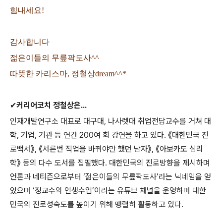
힘내세요!
감사합니다
젊은이들의 무릎팍도사^^
따뜻한 카리스마, 정철상dream^^*
✔
커리어코치 정철상은
...
인재개발연구소 대표로 대구대
,
나사렛대 취업전담교수를 거쳐 대
학
,
기업
,
기관 등 연간
200
여 회 강연을 하고 있다
.
《
대한민국 진
로백서
》
,
《
서른번 직업을 바꿔야만 했던 남자
》
,
《
아보카도 심리
학
》
등의 다수 도서를 집필했다
.
대한민국의 진로방향을 제시하며
언론과 네티즌으로부터
‘
젊은이들의 무릎팍도사
’
라는 닉네임을 얻
었으며
‘
정교수의 인생수업
’
이라는 유튜브 채널을 운영하며 대한
민국의 진로성숙도를 높이기 위해 맹렬히 활동하고 있다
.