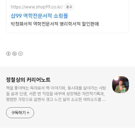
https://www.shop99.co.kr/
광고
샵99 역학전문서적 쇼핑몰
박청화서적 역학전문서적 명리학서적 할인판매
(새창열림)
로그 정보
정철상의 커리어노트
책을 좋아하는 독자로서 책 이야기와, 동시대를 살아가는 사람
들 삶과 인생, 서른 번 직업을 바꾸며 성장해온 자전적기록과,
평범한 가장으로 살면서 겪고 느낀 삶의 소소한 에피소드를 전
한다. 젊은이들의 고민해결사로 따뜻한 세상 만드는데 일조하
고픈 커리어코치, 유튜브: 정교수의 인생수업
구독하기