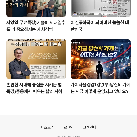
자영업 무료특강)기술의 시대일수
치킨공화국이 되어버린 씁쓸한 대
록 더 중요해지는 가치경영
한민국
혼란한 시대에 중심을 지키는 법
가치사슬경영1강_1부)당신의 가게
특강)중용에서 배우는 삶의 지혜
는 지금 어떻게 운영되고 있나요?
의안내
티스토리
로그인
고객센터