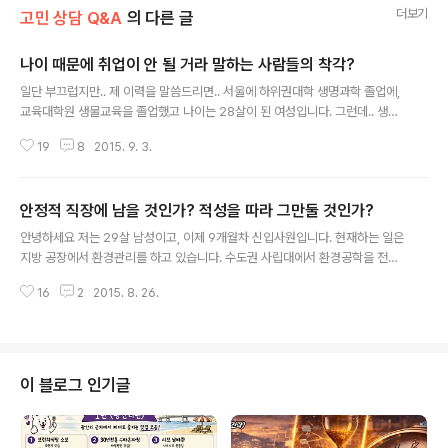
더보기
고민 상담 Q&A
의 다른 글
나이 때문에 취업이 안 될 거라 말하는 사람들의 착각?
글 내용
일단 부끄럽지만.. 제 이력을 말씀드리면.. 서울에 하위권대학 생명과학 졸업에,
교육대학원 생물교육을 졸업했고 나이는 28살이 된 여성입니다. 그런데.. 생물
전공이지만 생물을.. 정말 고등학생들보다도 모르는 상태입니다.. 잘 좋아하지
19
8
2015. 9. 3.
도 않고 잘하지도 않는 과목인데.. 의전갈 수 있는 학과? 이런 거에만 망상으로
다녔던 것 같습니다. 그리고 교사자격증을 받으려면 교육대학원 동일계열로 가
야된다고 해서 갔지만... 자존감만 더 낮아지는 상태가 되었습니다. 학부 열등감
안정적 직장에 남을 것인가? 적성을 따라 그만둘 것인가?
에 의해서요.. 그리고 높은 임용의 벽에.. 내가 왜 여길 왔는지 생각해보게 되었
글 내용
습니. 아...적성 전공도 맞지 않는데.. 그래서 지금은 뭘 어떻게 해야 할지도 모르
안녕하세요 저는 29살 남성이고, 이제 9개월차 신입사원입니다. 현재하는 일은
겠고 합니다..지금이라도 상위권 학부 대학에 편입해서..대기업에 취직하고 싶
지방 공장에서 환경관리를 하고 있습니다. 수도권 사립대에서 환경공학을 전공
은데....
하였습니다. 다름이 아니라 선생님께 이렇게 상담메일을 드리는 이유는, 회사와
16
2
2015. 8. 26.
업무에 대한 회의감으로 퇴사를 고민하고 있기 때문입니다. 환경공학을 전공했
기에 당연히 환경안전분야로 진로를 설정했으며 약 1년간의 구직활동을 거쳐서
이름을 들으면 알만한 기업에 취직을 하였습니다. 하지만 막상 입사 후 일을 배
우고 업무를 하면서 환경관리업무가 적성에 맞지 않고 흥미조차 느낄 수 없었음
을 깨달았습니다. 또한, 잦은 공무원 접대 및 술자리와 무조건적인 주말출근과
이 블로그 인기글
욕설 사무실 흡연 등의 회사 분위기는 제 가치관에 큰 혼란을 줄 정도였습니다.
이런 고민을 주변지인들에게 ..