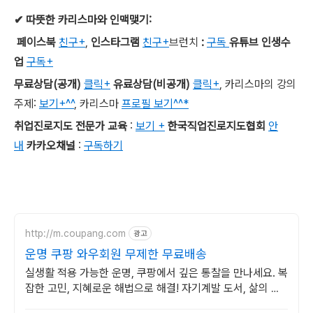
✔
따뜻한 카리스마와 인맥맺기
:
페이스북
친구+
,
인스타그램
친구+
브런치
:
구독
유튜브 인생수
업
구독+
무료상담
(
공개
)
클릭+
유료상담
(
비공개
)
클릭+
,
카리스마의 강의
주제
:
보기+^^
,
카리스마
프로필 보기^^*
취업진로지도 전문가 교육
:
보기 +
한국직업진로지도협회
안
내
카카오채널
:
구독하기
http://m.coupang.com
광고
운명 쿠팡 와우회원 무제한 무료배송
실생활 적용 가능한 운명, 쿠팡에서 깊은 통찰을 만나세요. 복
잡한 고민, 지혜로운 해법으로 해결! 자기계발 도서, 삶의 길
을 찾으세요.