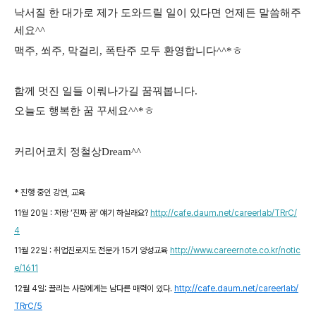
낙서질 한 대가로 제가 도와드릴 일이 있다면 언제든 말씀해주
세요^^
맥주, 쐬주, 막걸리, 폭탄주 모두 환영합니다^^*ㅎ
함께 멋진 일들 이뤄나가길 꿈꿔봅니다.
오늘도 행복한 꿈 꾸세요^^*ㅎ
커리어코치 정철상Dream^^
* 진행 중인 강연, 교육
11월 20일 : 저랑 ‘진짜 꿈’ 얘기 하실래요?
http://cafe.daum.net/careerlab/TRrC/
4
11월 22일 : 취업진로지도 전문가 15기 양성교육
http://www.careernote.co.kr/notic
e/1611
12월 4일: 끌리는 사람에게는 남다른 매력이 있다.
http://cafe.daum.net/careerlab/
TRrC/5