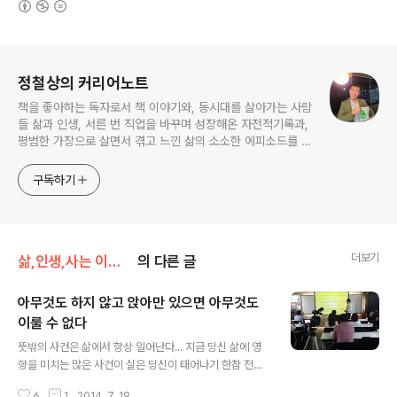
로그 정보
정철상의 커리어노트
책을 좋아하는 독자로서 책 이야기와, 동시대를 살아가는 사람
들 삶과 인생, 서른 번 직업을 바꾸며 성장해온 자전적기록과,
평범한 가장으로 살면서 겪고 느낀 삶의 소소한 에피소드를 전
한다. 젊은이들의 고민해결사로 따뜻한 세상 만드는데 일조하
고픈 커리어코치, 유튜브: 정교수의 인생수업
구독하기
더보기
삶,인생,사는 이야기
의 다른 글
아무것도 하지 않고 앉아만 있으면 아무것도
이룰 수 없다
글 내용
뜻밖의 사건은 삶에서 항상 일어난다... 지금 당신 삶에 영
향을 미치는 많은 사건이 실은 당신이 태어나기 한참 전에
일어났다는 사실을 생각해보라. 예컨대 당신은 부모님을
6
1
2014. 7. 19.