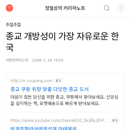
검색하기
정철상의 커리어노트
티스토리
주절주절
종교 개방성이 가장 자유로운 한
국
따뜻한카리스마
2008. 2. 24. 13:03
http://m.coupang.com
광고
종교 쿠팡 취향 맞춤 다양한 종교 도서
마음이 힘든 당신을 위한 종교, 쿠팡에서 찾아보세요. 신앙심
을 깊이하는 책, 로켓배송으로 빠르게 받아보세요.
https://www.youtube.com/channel/UC_3kJRp_8h9zE
광고
-OuijICG3A
박경호헬라어번역성경 마태복음