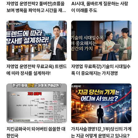
자영업 운영전략2 풀버전)흐름을
AI시대, 올바르게 질문하는 사람
보며 병목을 파악하고 시간을 재설
이 미래를 주도
계하라
자영업 운영전략 무료교육) 트렌드
자영업 무료특강)기술의 시대일수
에 따라 장사를 설계하라!
록 더 중요해지는 가치경영
치킨공화국이 되어버린 씁쓸한 대
가치사슬경영1강_1부)당신의 가게
한민국
는 지금 어떻게 운영되고 있나요?