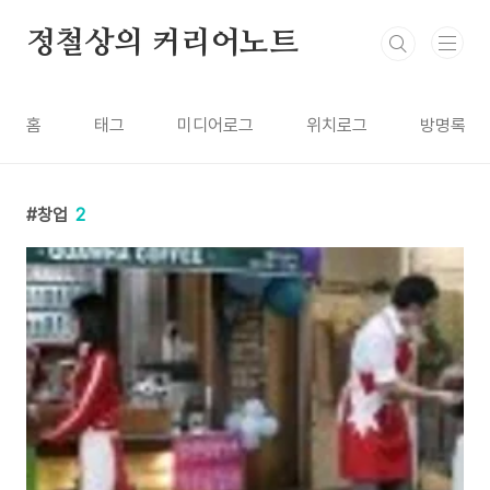
본문 바로가기
정철상의 커리어노트
홈
태그
미디어로그
위치로그
방명록
창업
2