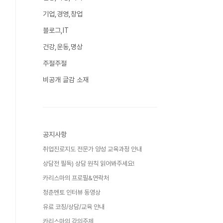
기업,경영,창업
블로그,IT
건강,운동,명상
주절주절
비공개 글감 소재
공지사항
취업진로지도 전문가 양성 교육과정 안내
상담전 필독) 상담 원칙 읽어봐주세요!
카리스마의 프로필&연락처
청춘멘토 인터뷰 동영상
유료 코칭/상담/교육 안내
카리스마의 강의주제