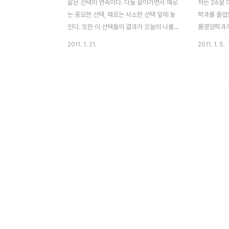
삶은 선택의 연속이다. 다들 살아가면서 때로
저는 26살
는 중요한 선택, 때로는 사소한 선택 앞에 놓
학과를 졸업
인다. 또한 이 선택들의 결과가 오늘의 나를
품영양학과가
만든다고 생각한다. 물론 맞는 말이다. 그럼
로 입학을 해
2011. 1. 21.
2011. 1. 5.
에도 ‘내 인생이 이렇게 망가진 건 그때 그 선
도 꿈꾸었던
택 때문’이라는 주장은 지나친 핑계다. 모든
하고 복학을 
게 자기 잘못이 아닌 선택의 결과 때문이라고
품영양학과로
말하는 것과 다름없다. 고등학교 때 공부 열
원의 꿈을 접
심히 안 해서 좋은 대학 못 갔다고 아쉬워하
고 싶은 꿈
는 학생들을 보자. 이 말에는 열심히 했다면
터라, 대학
더 좋은 대학에 갈 수 있었다는 마음이 숨겨
수료하게 되
져 있다. 그거야 문제가 안 된다. 아쉽다면 지
이었고, 2월
금부터라도 더 열심히 준비해서 다시 도전하
아카데미에 
면 된다. 그런데 겉으로는 비슷해 보이지만
월 말이 되었
“지금 내가 다니는 대학은 좋은 대학이 아니
방송프로그램
라서 좋은 교수진이나 교육 시스템, 좋은 친
을 할 수 있
구들이 없다..
지만 재미는 