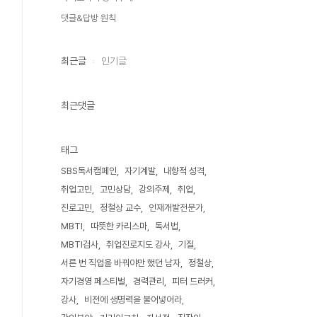
댓글&답방 원칙
최근글
인기글
최근댓글
태그
SBS독서캠페인
자기계발
내향적 성격
취업고민
고민상담
강의주제
취업
진로고민
정철상 교수
인재개발전문가
MBTI
따뜻한 카리스마
독서법
MBTI검사
취업진로지도 강사
기질
서른 번 직업을 바꿔야만 했던 남자
정철상
자기경영 페스티벌
경력관리
피터 드러커
강사
비전에 생명력을 불어넣어라