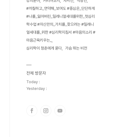
강의분야
커리어코치
자서전
직장인
#까칠하고_연약해_보여도 #중심은_단단하게
#나를_잃어버린_밀레니얼세대를위한_첫심리
학수업 #자신만의_가치를_찾으려는 #밀레니
얼세대를_위한 #심리학지침서 #마음의소리 #
마음근육키우는_
심리학이 청춘에게 묻다
가슴 뛰는 비전
전체 방문자
Today :
Yesterday :