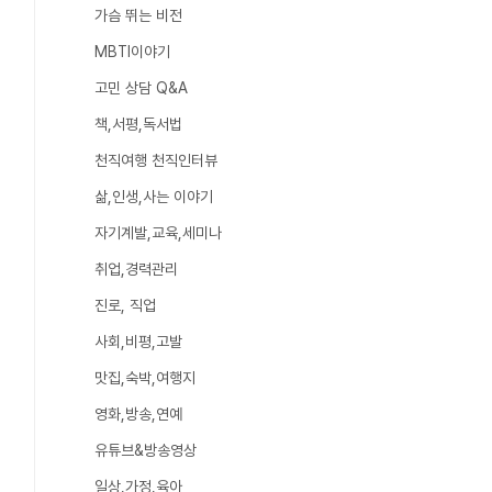
가슴 뛰는 비전
MBTI이야기
고민 상담 Q&A
책,서평,독서법
천직여행 천직인터뷰
삶,인생,사는 이야기
자기계발,교육,세미나
취업,경력관리
진로, 직업
사회,비평,고발
맛집,숙박,여행지
영화,방송,연예
유튜브&방송영상
일상,가정,육아