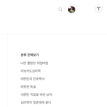
분류 전체보기
나만 몰랐던 취업비법
아보카도심리학
대한민국 진로백서
따뜻한 독설
서른번 직업을 바꾼 남자
심리학이 청춘에게 묻다