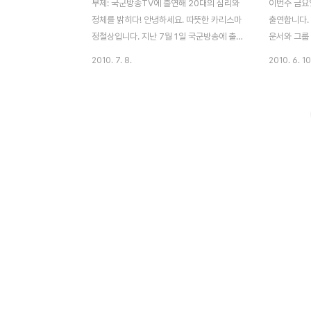
부제: 국군방송TV에 출연해 20대의 심리와
이번주 금요
정체를 밝히다! 안녕하세요. 따뜻한 카리스마
출연합니다.
정철상입니다. 지난 7월 1일 국군방송에 출
운서와 그룹
연했습니다. 저는 방송하는 날 하루내 외부강
를 맡고 있다
2010. 7. 8.
2010. 6. 10
연이 있어서 방송 자체를 보지 못했는데요.
에 현역으로
이제야 인터넷을 통해서 봤습니다. 생각보다
만 직급은 일
는 잘 나왔는데요. 제가 고개를 진행자 쪽으
의 본명아세
로만 쳐다봐서 조금 어색해 보이네요. 그래도
미지출처: D
대본에 따르지 않고 말을 하다가 보니 말은
방송은 도서
비교적 자연스러워 보입니다. 국군방송TV의
는 PD의 
은 10년이 넘은 장수 프로그램이라고 합니
성공’이라는
다. 여러 연예인들이 이 방송의 사회자를 맡
읽어보시고 
았는데요. 지금은 그룹 신화의 앤디 이선호
차로 늘려 
일병과 9시 MBC뉴스의 박은지 기상캐스터
방송 중에 라
가 맡고 있습니다. 앤디 씨의 팬분들이나 박
서 앤디를 
은지 씨 팬분들이라면 꼭 챙겨보시길 바랍니
이야기를 나
다. 앤디 씨는 너무 순하고..
로 앤디에 대한