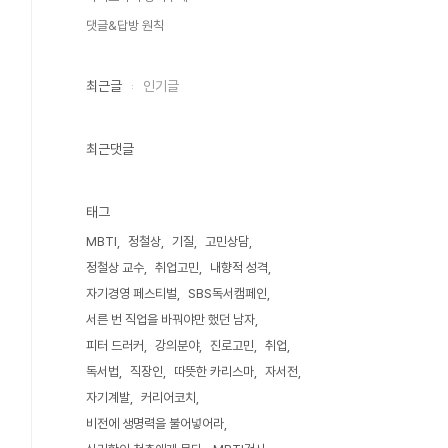
댓글&답방 원칙
최근글
인기글
최근댓글
태그
MBTI
정철상
기질
고민상담
정철상 교수
취업고민
내향적 성격
자기경영 페스티벌
SBS독서캠페인
서른 번 직업을 바꿔야만 했던 남자
피터 드러커
강의분야
진로고민
취업
독서법
직장인
따뜻한 카리스마
자서전
자기계발
커리어코치
비전에 생명력을 불어넣어라