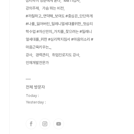
심리학이 청춘에게 묻다
MBTI검사
강의주제
가슴 뛰는 비전
#까칠하고_연약해_보여도 #중심은_단단하게
#나를_잃어버린_밀레니얼세대를위한_첫심리
학수업 #자신만의_가치를_찾으려는 #밀레니
얼세대를_위한 #심리학지침서 #마음의소리 #
마음근육키우는_
강사
경력관리
취업진로지도 강사
인재개발전문가
전체 방문자
Today :
Yesterday :