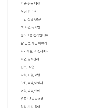
가슴 뛰는 비전
MBTI이야기
고민 상담 Q&A
책,서평,독서법
천직여행 천직인터뷰
삶,인생,사는 이야기
자기계발,교육,세미나
취업,경력관리
진로, 직업
사회,비평,고발
맛집,숙박,여행지
영화,방송,연예
유튜브&방송영상
일상,가정,육아