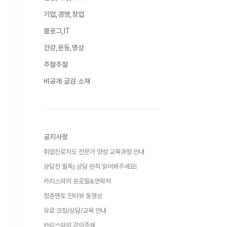
기업,경영,창업
블로그,IT
건강,운동,명상
주절주절
비공개 글감 소재
공지사항
취업진로지도 전문가 양성 교육과정 안내
상담전 필독) 상담 원칙 읽어봐주세요!
카리스마의 프로필&연락처
청춘멘토 인터뷰 동영상
유료 코칭/상담/교육 안내
카리스마의 강의주제