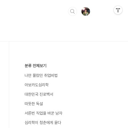
분류 전체보기
나만 몰랐던 취업비법
아보카도심리학
대한민국 진로백서
따뜻한 독설
서른번 직업을 바꾼 남자
심리학이 청춘에게 묻다