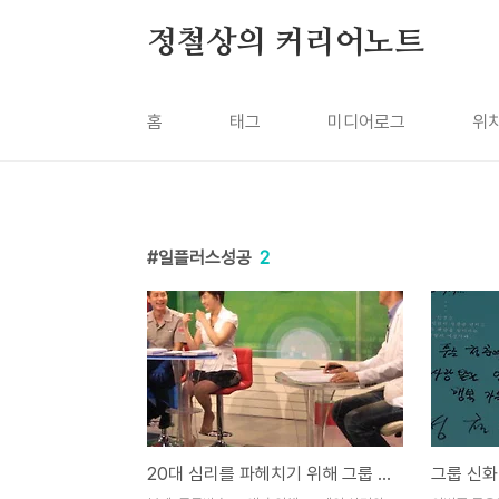
본문 바로가기
정철상의 커리어노트
홈
태그
미디어로그
위
일플러스성공
2
20대 심리를 파헤치기 위해 그룹 신화의 앤디와 함께 방송출연