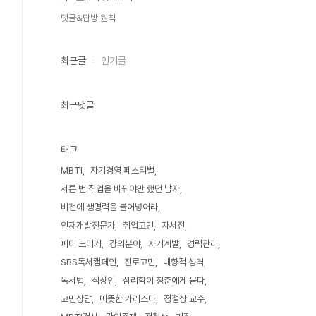
댓글&답방 원칙
최근글
인기글
최근댓글
태그
MBTI
자기경영 페스티벌
서른 번 직업을 바꿔야만 했던 남자
비전에 생명력을 불어넣어라
인재개발전문가
취업고민
자서전
피터 드러커
강의분야
자기계발
경력관리
SBS독서캠페인
진로고민
내향적 성격
독서법
직장인
심리학이 청춘에게 묻다
고민상담
따뜻한 카리스마
정철상 교수