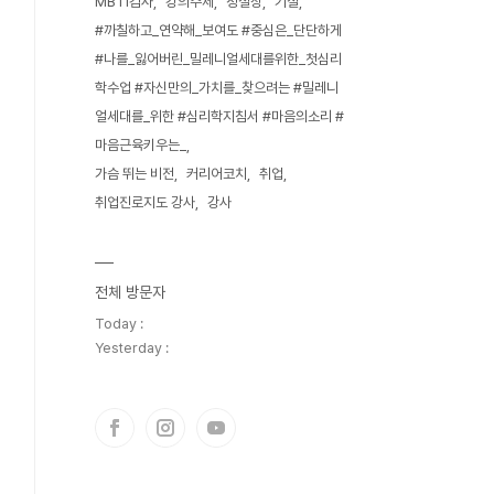
MBTI검사
강의주제
정철상
기질
#까칠하고_연약해_보여도 #중심은_단단하게
#나를_잃어버린_밀레니얼세대를위한_첫심리
학수업 #자신만의_가치를_찾으려는 #밀레니
얼세대를_위한 #심리학지침서 #마음의소리 #
마음근육키우는_
가슴 뛰는 비전
커리어코치
취업
취업진로지도 강사
강사
전체 방문자
Today :
Yesterday :