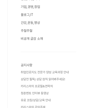
기업,경영,창업
블로그,IT
건강,운동,명상
주절주절
비공개 글감 소재
공지사항
취업진로지도 전문가 양성 교육과정 안내
상담전 필독) 상담 원칙 읽어봐주세요!
카리스마의 프로필&연락처
청춘멘토 인터뷰 동영상
유료 코칭/상담/교육 안내
카리스마의 강의주제