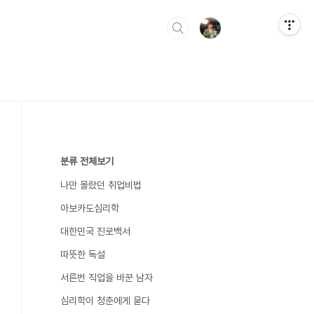
분류 전체보기
나만 몰랐던 취업비법
아보카도심리학
대한민국 진로백서
따뜻한 독설
서른번 직업을 바꾼 남자
심리학이 청춘에게 묻다