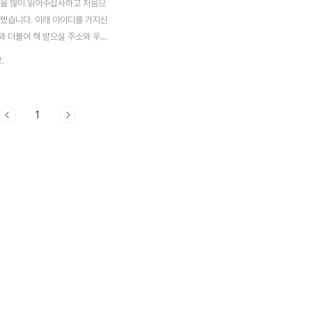
글을 많이 읽어주십사하고 처음으
 했습니다. 아래 아이디를 가지신
과 더불어 책 받으실 주소와 우편
2.
reernote.co.kr/367에 비밀댓
주시거나 e메일
areernote.co.kr로 보내주시
1
 9월말까지 일괄 취합해서 10월
으로 발송해드리도록 하겠습니
가을 맞이하세요^^* 감사합니다!
트에 참가해서 제 글을 읽고 짧은
주신 분들입니다. 백만명이 찾아
그 중에서 괜찮은 글들을 아래주소
니다. 아래주소에서 따뜻한 이야
수 있습니다.
reernote.co.kr/367 dobbi89
25 11:37 댓글주소 수정/..