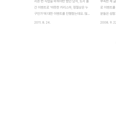
서른 번 직업을 바꿔야만 했던 남자, 도서 출
부족한 제 
간 이벤트로 '따뜻한 카리스마, 정철상은 누
로 이벤트를
구인가'에 대한 이벤트를 진행했는데요. 많은
분들은 성함
분들이 참여해주셔서 어떤 분을 선정할까 고
번호 적어서
2011. 8. 24.
2008. 9. 2
민했는데, 블로거 임현철님의 따님이 쓰신 독
http://ca
서감상문이 다른 리뷰와 차별화가 되어 있어
글로 등록해
서 1등으로 선정했습니다. 7만여명의 사람들
career@c
이 읽은 글이지만 주변 사람들도 이 글을 읽
길 바랍니다.
고 중학교 1학년 답지 않게 잘 썼다고 하네요
초에 일괄적
^^ 상금 잘 써주세요^^*ㅎ 최우수상(30만
다. 행복한 
원) 임현철 님: 학교 성적이 바닥권인 중 1 딸
다음은 이벤
이 쓴 독서록
감상을 적어
http://blog.daum.net/limhyunc/11300052
준 제 블로
- 선정이유 : 중학교 1학년 학생이 쓴 진솔한
에 모아봤습
이야기로서 7만 명에 가까운 사람들이 글을
기를 만나실 
읽고 1000여명 이상의 네티즌들이 추천한
http://ca
점. (사진은..
2008/08/