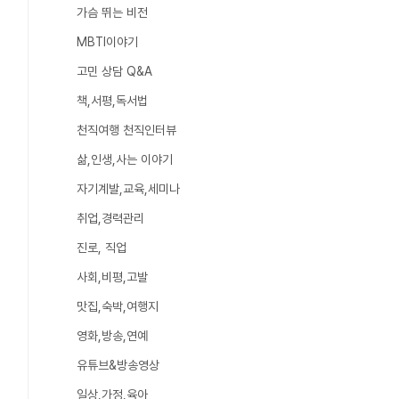
가슴 뛰는 비전
MBTI이야기
고민 상담 Q&A
책,서평,독서법
천직여행 천직인터뷰
삶,인생,사는 이야기
자기계발,교육,세미나
취업,경력관리
진로, 직업
사회,비평,고발
맛집,숙박,여행지
영화,방송,연예
유튜브&방송영상
일상,가정,육아