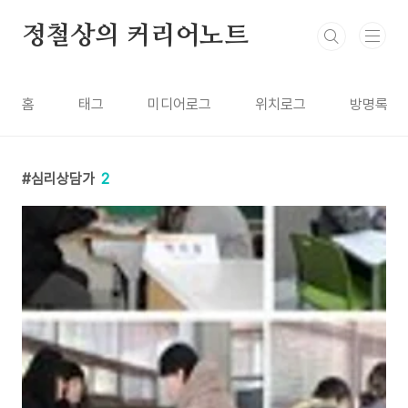
본문 바로가기
정철상의 커리어노트
홈
태그
미디어로그
위치로그
방명록
심리상담가
2