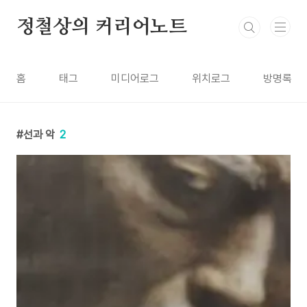
본문 바로가기
정철상의 커리어노트
홈
태그
미디어로그
위치로그
방명록
선과 악
2