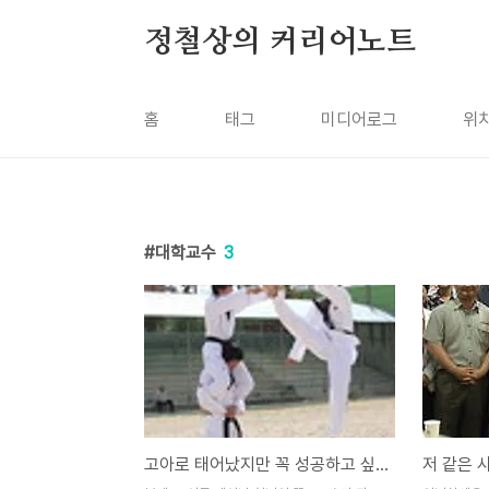
본문 바로가기
정철상의 커리어노트
홈
태그
미디어로그
위
대학교수
3
고아로 태어났지만 꼭 성공하고 싶습니다!