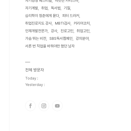
자기경영 페스티벌
따뜻한 카리스마
자기계발
취업
독서법
기질
심리학이 청춘에게 묻다
피터 드러커
취업진로지도 강사
MBTI검사
커리어코치
인재개발전문가
강사
진로고민
취업고민
가슴 뛰는 비전
SBS독서캠페인
강의분야
서른 번 직업을 바꿔야만 했던 남자
전체 방문자
Today :
Yesterday :