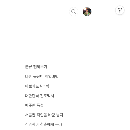
분류 전체보기
나만 몰랐던 취업비법
아보카도심리학
대한민국 진로백서
따뜻한 독설
서른번 직업을 바꾼 남자
심리학이 청춘에게 묻다