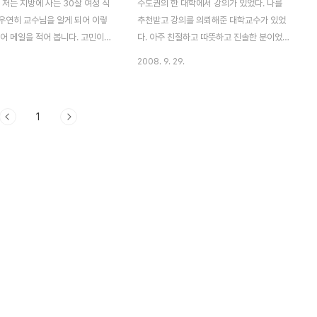
저는 지방에 사는 30살 여성 직
수도권의 한 대학에서 강의가 있었다. 나를
우연히 교수님을 알게 되어 이렇
추천받고 강의를 의뢰해준 대학교수가 있었
어 메일을 적어 봅니다. 고민이
다. 아주 친절하고 따뜻하고 진솔한 분이었
 답답한 제 마음을 교수님은 풀어
다. 그는 원래 박사학위를 마친 후에 한 기관
2008. 9. 29.
까 하는 마음에,,, 저는 그냥 평
에서 7년가량 생활했다고 한다. 그러다가 지
인데요. 작년부터 꿈을 하나 가지
난해 한 대학교로 이직했다고 한다. 무엇보다
. 그 꿈은 바로 직업상담사 입
기존 조직에서처럼 눈치 볼 직속상사가 없어
1
현재 자격증 2차까지 시험은 다
서 가장 좋았다고 한다. 자유롭게 업무를 추
를 기다리고 있는데요. 제가 이
진할 수 있어서 좋고, 젊은이들과 함께할 수
득하게 된다면 나중에 고령자, 장
있어서 대학생활이 좋다고 한다. 또한 주변
약 계층에 사람들의 직업 알선을
사람들이 좋은 시선으로 봐주는 점도 배제할
있는 사람이 되고 싶습니다. 그리
수 없다고 한다. 그런데 대학교수라는 직업이
 대학교에서 강의도 해보고 싶습
높은 진입장벽에다 막상 장벽을 뚫고 들어가
0000대학교를 다니다가 집안 형
도 진급연한제가 있어서 불안한 면이 있다고
고, 전문대를 졸업했는데요. 그래
한다. 게다가 보수적이고 비체계적인 학교제
업에 대한 열등감도 좀 있고 학
도에 다소 답답함도 있다고 한다. 그동안의
마..
박사학위를 위해서 투자한 비용..