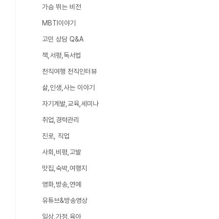
가슴 뛰는 비전
MBTI이야기
고민 상담 Q&A
책,서평,독서법
천직여행 천직인터뷰
삶,인생,사는 이야기
자기계발,교육,세미나
취업,경력관리
진로, 직업
사회,비평,고발
맛집,숙박,여행지
영화,방송,연예
유튜브&방송영상
일상,가정,육아