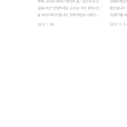
부제: 고아로 태어난 청년의 꿈, "교수가 되고
안녕하세요? 
싶습니다!" 안녕하세요 교수님. 저는 현재 23
장인입니다 
살 000이라고 합니다. 현재 태권도 사범으로
게 용기를 내
재직하고 있는 중입니다. 고민. 저에 지금 상
있어서요 ^^
2012. 1. 18.
2011. 11. 11.
황은 태권도 사범을 하면서 관장에 목표를 두
주시지 않으실
고 있었습니다. 저도 남들처럼 대학 다니면서
범한 회사원
학위도 따고 생활하고 싶었지만 부모 없이 태
게 되었습니다
어났고 할머니 혼자 시골에 사시는 환경에 있
니다. 지금 
습니다. 집도 가난하여 제가 일을 안 하면 안
치뤘고 발표
됩니다. 근대 목표를 더 크게 꾸게 되었습니
자격증을 취
다. 교회를 다닌 지 1년이 다되어가는데요. 교
애인 등 취
회에서는 노인대학 운영을 하고 있습니다. 노
도와 줄 수 
인대학을 운영할 때마다 초빙 강사 분들이 오
고 나아가서
시는데요. 웃음치료사 강사님이 하시는 모습
니다. 제가 
들이 저에게는 정말 멋있게 보이더군요. 그래
편상 그만두
서 웃음치료 , 유아체육 , 유소년축구지도,
서 그런지 학
이..
교를 끝까지 