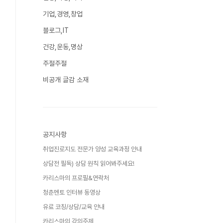
기업,경영,창업
블로그,IT
건강,운동,명상
주절주절
비공개 글감 소재
공지사항
취업진로지도 전문가 양성 교육과정 안내
상담전 필독) 상담 원칙 읽어봐주세요!
카리스마의 프로필&연락처
청춘멘토 인터뷰 동영상
유료 코칭/상담/교육 안내
카리스마의 강의주제