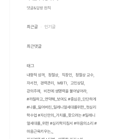
댓글&답방 원칙
최근글
인기글
최근댓글
태그
내향적 성격
정철상
직장인
정철상 교수
자서전
경력관리
MBTI
고민상담
강의주제
비전에 생명력을 불어넣어라
#까칠하고_연약해_보여도 #중심은_단단하게
#나를_잃어버린_밀레니얼세대를위한_첫심리
학수업 #자신만의_가치를_찾으려는 #밀레니
얼세대를_위한 #심리학지침서 #마음의소리 #
마음근육키우는_