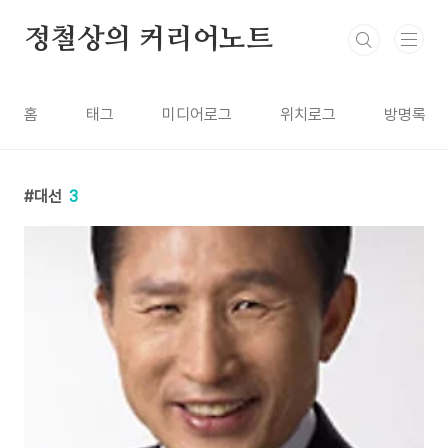
본문 바로가기
정철상의 커리어노트
홈
태그
미디어로그
위치로그
방명록
대선
3