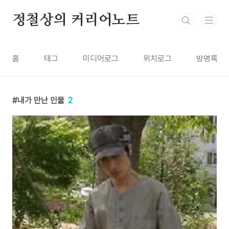
본문 바로가기
정철상의 커리어노트
홈
태그
미디어로그
위치로그
방명록
내가 만난 인물
2