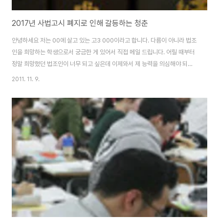
2017년 사법고시 폐지로 인해 갈등하는 청춘
안녕하세요 저는 00에 살고 있는 고3 000이라고 합니다. 다름이 아니라 법조
인을 희망하는 학생으로서 궁금한 게 있어서 직접 메일 드립니다. 어릴 때부터
정말 희망했던 법조인이 너무 되고 싶은데 이제와서 제 능력을 의심해야 되는
지 자신이 없습니다..그 이유는 2017년도에 사법고시폐지가 확정됐잖아요,,
2011. 11. 9.
현재 저희 집안형편이 좋은 편이 아니라서 로스쿨은 꿈에도 못 꾸고 있습니다.
법학과목 35학점도 이수해야하고 토익도 700이상 만들어야 하구,,제 성격상
끈기가 있고 꼭 20대 전부를 바쳐서라고 인생에 한번은 도전해보고 싶은 의지
가 있어서 절대 포기하기는 싫은데 사법고시 합격하신 분들 보면 대부분 5년
이상이시더라구요,, 2017년도 사법고시 폐지 전까지 정말 죽기 살기로 하면
합격 가능할까요?,,또 법..