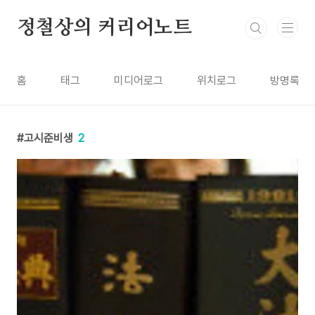
본문 바로가기
정철상의 커리어노트
홈
태그
미디어로그
위치로그
방명록
고시준비생
2