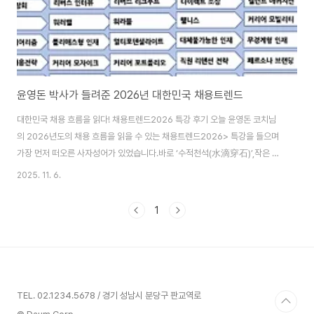
윤영돈 박사가 들려준 2026년 대한민국 채용트렌드
대한민국 채용 흐름을 읽다! 채용트렌드2026 특강 후기 오늘 윤영돈 코치님
의 2026년도의 채용 흐름을 읽을 수 있는 채용트렌드2026> 특강을 들으며
가장 먼저 떠오른 사자성어가 있었습니다.바로 ‘수적천석(水滴穿石)’,작은 물
방울도 끊임없이 떨어지면 단단한 바위를 뚫는다는 뜻이죠. 윤코치님이 ‘채용
2025. 11. 6.
트렌드’라는 한 주제를 7년째 꾸준히 이어오며 시리즈를 완성해오신 과정이 딱
그 말과 같았습니다. 빠르게 변화하는 시대 속에서도 한 흐름을 지속적으로 추
1
적하고 정리해온 노력, 그 자체가 ‘지속의 힘’을 보여준 것 같아요.이번 특강의
핵심 메시지는 명확했습니다. “과거의 패러다임으로는 미래를 대비할 수 없
다.”지금은 행동과 사고의 방식을 전환해야 할 때라는 것. 7년간의 키워드, 그
리고 3가지 큰 흐름강의 중..
TEL. 02.1234.5678 / 경기 성남시 분당구 판교역로