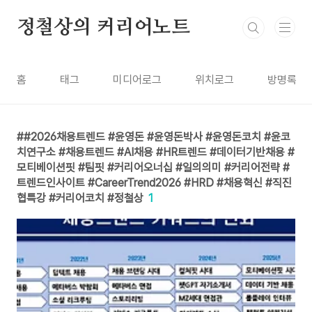
본문 바로가기
정철상의 커리어노트
홈
태그
미디어로그
위치로그
방명록
#2026채용트렌드 #윤영돈 #윤영돈박사 #윤영돈코치 #윤코
치연구소 #채용트렌드 #AI채용 #HR트렌드 #데이터기반채용 #
모티베이션핏 #팀핏 #커리어오너십 #일의의미 #커리어전략 #
트렌드인사이트 #CareerTrend2026 #HRD #채용혁신 #직진
협특강 #커리어코치 #정철상
1