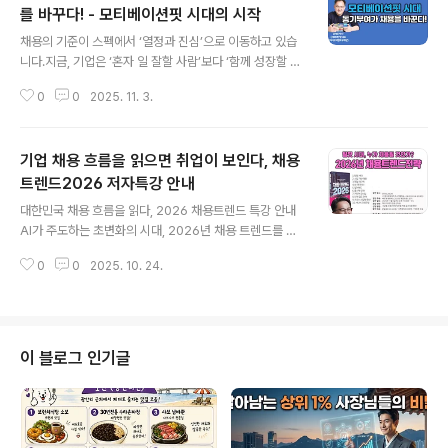
를 바꾸다! - 모티베이션핏 시대의 시작
글 내용
채용의 기준이 스펙에서 ‘열정과 진심’으로 이동하고 있습
니다.지금, 기업은 ‘혼자 일 잘할 사람’보다 ‘함께 성장할 사
람’을 찾는 시대가 되었습니다. 급변하는 채용 환경 속에서
0
0
2025. 11. 3.
기업은 더 이상 ‘스펙 좋은 사람’을 찾지 않습니다.‘왜 일하
는가?’, ‘어떤 가치를 가지고 일하는가?’가 더 중요한 시대
가 되었습니다. 이제 모티베이션핏(Motivation Fit), 즉 동
기업 채용 흐름을 읽으면 취업이 보인다, 채용
기부여 적합성이 채용의 핵심 기준이 되고 있는 겁니다. 유
튜브로 시청하기 : https://youtu.be/A8xMHOM2kiU
트렌드2026 저자특강 안내
글 내용
이번 영상은 『채용트렌드 2025』 저자 윤영돈 소장님의
대한민국 채용 흐름을 읽다, 2026 채용트렌드 특강 안내
강의를 통해 다가오는 새해 채용 시장의 방향성과 인재 선
AI가 주도하는 초변화의 시대, 2026년 채용 트렌드를 미
발의 본질이 어떻게 달라지는지를 살펴본 온라인 특강입니
리 읽고 대응할 수 있는 특별한 11월 특강 소식을 전합니다.
다. 11월 6일 저녁 2026년을 채용트렌드를 ..
0
0
2025. 10. 24.
20여 년간 커리어와 채용 관련 강의를 이어오며 시대가 빠
르게 변화하는 만큼 ‘취업·채용 트렌드’ 역시 빠르게 변화하
고 있다는 겁니다. 강의를 해야 하는 입장에서 매 시즌 새롭
게 업데이트 해야만 하는 부담이 크지만 채용을 해야 하는
기업 입장에서나 구직을 해야만 하는 구직자 입장에서도
이 블로그 인기글
어려움을 겪지 않을까 싶습니다. 저 역시 대기업과 공기업
채용 컨설팅을 시작한 지 벌써 20년이 지났지만, 지금은
그때와는 완전히 다른 세상이 된 느낌입니다. 채용 문화와
절차는 물론, 기업과 구직자 사이의 기대와 가치관도 달라