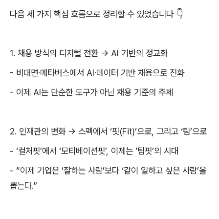
다음 세 가지 핵심 흐름으로 정리할 수 있었습니다
👇
1.
채용 방식의 디지털 전환
→
AI
기반의 정교화
-
비대면
·
메타버스에서
AI·
데이터 기반 채용으로 진화
-
이제
AI
는 단순한 도구가 아닌 채용 기준의 주체
2.
인재관의 변화
→
스펙에서
‘
핏
(Fit)’
으로
,
그리고
‘
팀
’
으로
- ‘
컬처핏
’
에서
‘
모티베이션핏
’,
이제는
‘
팀핏
’
의 시대
- “
이제 기업은
‘
잘하는 사람
’
보다
‘
같이 일하고 싶은 사람
’
을
뽑는다
.”