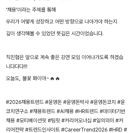
‘
채용
’
이라는 주제를 통해
우리가 어떻게 성장하고 어떤 방향으로 나아가야 하는지
깊이 생각해볼 수 있었던 뜻깊은 시간이었습니다
.
직진협은 앞으로 계속 좋은 강연 모임 이어나가도록 하겠습
니다다다
!!!
오늘도
,
불꽃 퐈이야
~🔥🔥
#2026
채용트렌드
#
윤영돈
#
윤영돈박사
#
윤영돈코치
#
윤
코치연구소
#
채용트렌드
#AI
채용
#HR
트렌드
#
데이터기반
채용
#
모티베이션핏
#
팀핏
#
커리어오너십
#
일의의미
#
커
리어전략
#
트렌드인사이트
#CareerTrend2026 #HRD #