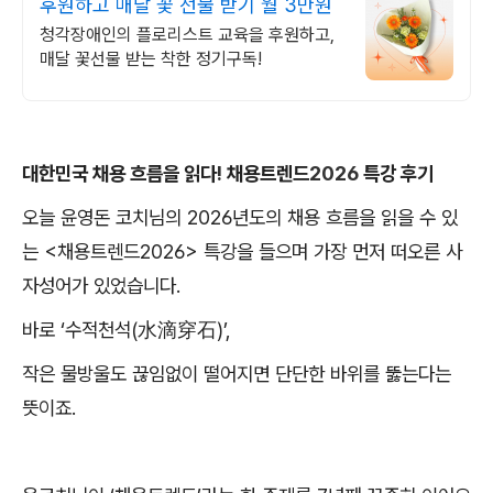
후원하고 매달 꽃 선물 받기 월 3만원
청각장애인의 플로리스트 교육을 후원하고,
매달 꽃선물 받는 착한 정기구독!
대한민국 채용 흐름을 읽다
!
채용트렌드
2026
특강 후기
오늘 윤영돈 코치님의
2026
년도의 채용 흐름을 읽을 수 있
는
<
채용트렌드
2026>
특강을 들으며 가장 먼저 떠오른 사
자성어가 있었습니다
.
바로
‘
수적천석
(
水滴穿石
)’,
작은 물방울도 끊임없이 떨어지면 단단한 바위를 뚫는다는
뜻이죠
.