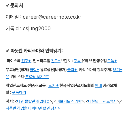
✔
문의처
이메일
: career@careernote.co.kr
카톡
id : csjung2000
✔
따뜻한 카리스마와 인맥맺기
:
페이스북
친구+
,
인스타그램
친구+
브런치
:
구독
유튜브 인생수업
구독+
무료상담
(
공개
)
클릭+
유료상담
(
비공개
)
클릭+
,
카리스마의 강의주제
:
보기+
^^
,
카리스마
프로필 보기^^*
취업진로지도 전문가 교육
:
보기 +
한국직업진로지도협회
안내
카카오채
널
:
구독하기
저서
:
<
나만 몰랐던 취업비법
>,
<
아보카도 심리학
>,
<
대한민국 진로백서
>
,
<
서른번 직업을 바꿔야만 했던 남자>