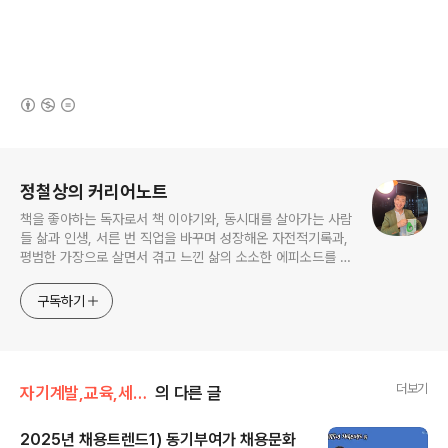
(새창열림)
로그 정보
정철상의 커리어노트
책을 좋아하는 독자로서 책 이야기와, 동시대를 살아가는 사람
들 삶과 인생, 서른 번 직업을 바꾸며 성장해온 자전적기록과,
평범한 가장으로 살면서 겪고 느낀 삶의 소소한 에피소드를 전
한다. 젊은이들의 고민해결사로 따뜻한 세상 만드는데 일조하
고픈 커리어코치, 유튜브: 정교수의 인생수업
구독하기
더보기
자기계발,교육,세미나
의 다른 글
2025년 채용트렌드1) 동기부여가 채용문화