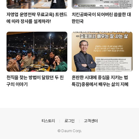
자영업 운영전략 무료교육) 트렌드
치킨공화국이 되어버린 씁쓸한 대
에 따라 장사를 설계하라!
한민국
천직을 찾는 방법이 달랐던 두 친
혼란한 시대에 중심을 지키는 법
구의 이야기
특강)중용에서 배우는 삶의 지혜
의안내
티스토리
로그인
고객센터
© Daum Corp.