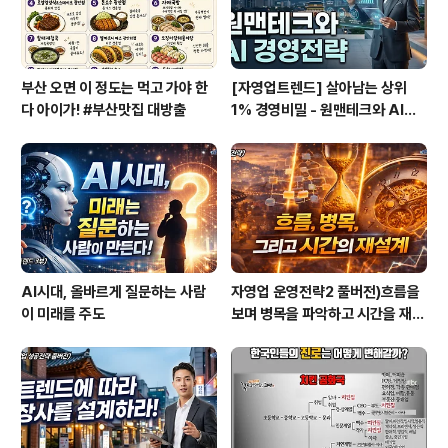
졌습니다. 채용은 ..
부산 오면 이 정도는 먹고 가야 한
[자영업트렌드] 살아남는 상위
다 아이가! #부산맛집 대방출
1% 경영비밀 - 원맨테크와 AI경
영전략
AI시대, 올바르게 질문하는 사람
자영업 운영전략2 풀버전)흐름을
이 미래를 주도
보며 병목을 파악하고 시간을 재설
계하라