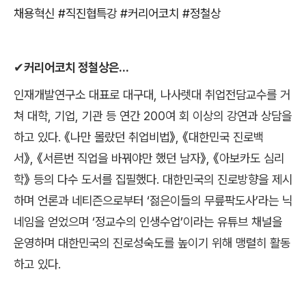
채용혁신
#
직진협특강
#
커리어코치
#
정철상
✔
커리어코치 정철상은
...
인재개발연구소 대표로 대구대
,
나사렛대 취업전담교수를 거
쳐 대학
,
기업
,
기관 등 연간
200
여 회 이상의 강연과 상담을
하고 있다
.
《
나만 몰랐던 취업비법
》
,
《
대한민국 진로백
서
》
,
《
서른번 직업을 바꿔야만 했던 남자
》
,
《
아보카도 심리
학
》
등의 다수 도서를 집필했다
.
대한민국의 진로방향을 제시
하며 언론과 네티즌으로부터
‘
젊은이들의 무릎팍도사
’
라는 닉
네임을 얻었으며
‘
정교수의 인생수업
’
이라는 유튜브 채널을
운영하며 대한민국의 진로성숙도를 높이기 위해 맹렬히 활동
하고 있다
.