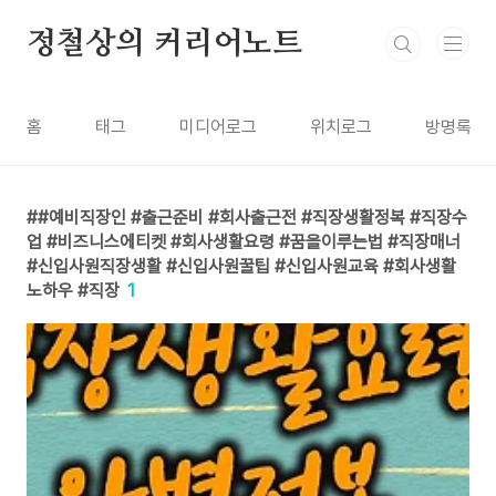
본문 바로가기
정철상의 커리어노트
홈
태그
미디어로그
위치로그
방명록
#예비직장인 #출근준비 #회사출근전 #직장생활정복 #직장수
업 #비즈니스에티켓 #회사생활요령 #꿈을이루는법 #직장매너
#신입사원직장생활 #신입사원꿀팁 #신입사원교육 #회사생활
노하우 #직장
1