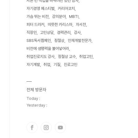
서른 번 직업을 바꿔야만 했던 남자
자기경영 페스티벌
커리어코치
가슴 뛰는 비전
강의분야
MBTI
피터 드러커
따뜻한 카리스마
자서전
직장인
고민상담
경력관리
강사
SBS독서캠페인
정철상
인재개발전문가
비전에 생명력을 불어넣어라
취업진로지도 강사
정철상 교수
취업고민
자기계발
취업
기질
진로고민
전체 방문자
Today :
Yesterday :