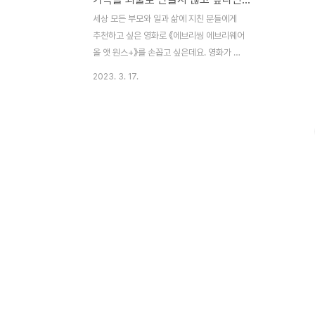
세상 모든 부모와 일과 삶에 지친 분들에게
추천하고 싶은 영화로 《에브리씽 에브리웨어
올 앳 원스+》를 손꼽고 싶은데요. 영화가 너
무 좋아 영화추천 차원에서 리뷰를 글로 정리
2023. 3. 17.
해봅니다. 제95회 아카데미 시상식후에 재개
봉한 영화 《에브리씽 에브리웨어 올 앳 원스
+(이하, 에에올)》를 영화관에서 찾아보게 되
었습니다. 영화 시작초반부터 이 영화를 만든
감독 두 사람(다니엘 콴과 다니엘 쉐이너트)
이 나와 시답잖은 농담을 주고받으면서 10분
후에 다시 돌아오겠다고 말합니다. 그리고는
조용한 정적이 흐르자 ‘이게 뭐지’하는 생각
이 든 관객들도 많았으리라 싶습니다. 그리고
는 10여초 만에 돌아와 사람들은 조그만 순
간도 가만히 있질 못한다며 곧 영화를 보게
될 거라고 말하며 영화는 시작됩니다. B급 영
화다운 시작이라는 ..