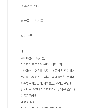
댓글&답방 원칙
최근글
인기글
최근댓글
태그
MBTI검사
독서법
심리학이 청춘에게 묻다
강의주제
#까칠하고_연약해_보여도 #중심은_단단하게
#나를_잃어버린_밀레니얼세대를위한_첫심리
학수업 #자신만의_가치를_찾으려는 #밀레니
얼세대를_위한 #심리학지침서 #마음의소리 #
마음근육키우는_
내향적 성격