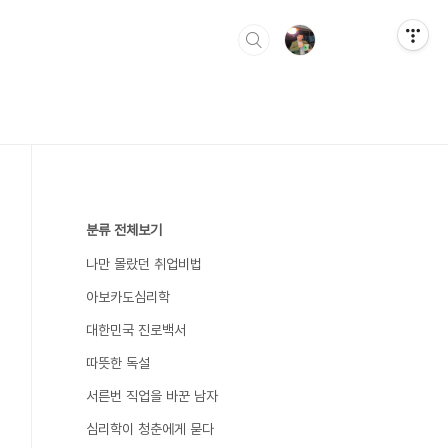
분류 전체보기
나만 몰랐던 취업비법
아보카도심리학
대한민국 진로백서
따뜻한 독설
서른번 직업을 바꾼 남자
심리학이 청춘에게 묻다