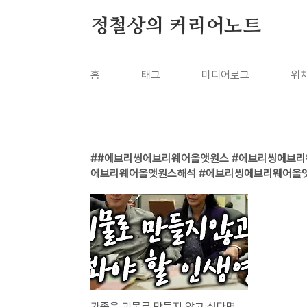
본문 바로가기
정철상의 커리어노트
홈
태그
미디어로그
위
#에브리씽에브리웨어올앳원스 #에브리씽에브리
에브리웨어올앳원스해석 #에브리씽에브리웨어올앳
가족을 괴물로 만들지 않고 싶다면 봐야 할 인생영화 《에브리씽 에브리웨어 올 앳 원스》리뷰&명대사