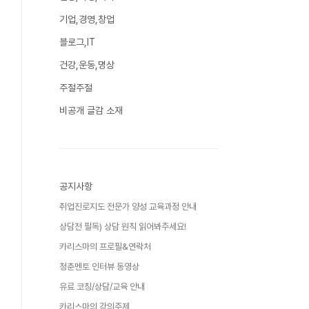
기업,경영,창업
블로그,IT
건강,운동,명상
주절주절
비공개 글감 소재
공지사항
취업진로지도 전문가 양성 교육과정 안내
상담전 필독) 상담 원칙 읽어봐주세요!
카리스마의 프로필&연락처
청춘멘토 인터뷰 동영상
유료 코칭/상담/교육 안내
카리스마의 강의주제