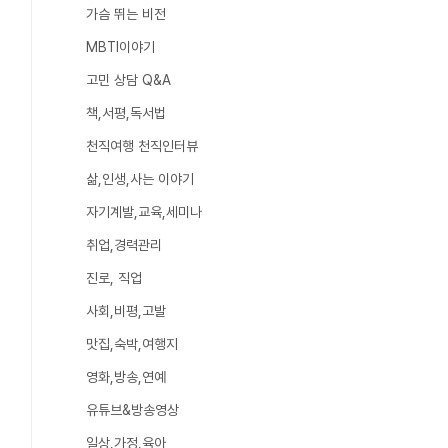
가슴 뛰는 비전
MBTI이야기
고민 상담 Q&A
책,서평,독서법
천직여행 천직인터뷰
삶,인생,사는 이야기
자기계발,교육,세미나
취업,경력관리
진로, 직업
사회,비평,고발
맛집,숙박,여행지
영화,방송,연예
유튜브&방송영상
일상,가정,육아