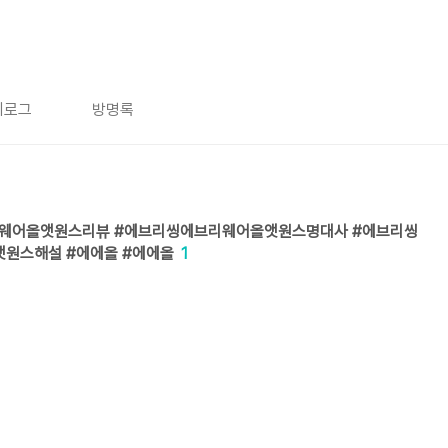
치로그
방명록
웨어올앳원스리뷰 #에브리씽에브리웨어올앳원스명대사 #에브리씽
원스해설 #에에올 #에에올
1