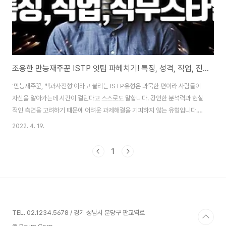
조용한 만능재주꾼 ISTP 잇팁 파헤치기! 특징, 성격, 직업, 진로, 직장생활, 회사내 직무,업무스타일
‘만능재주꾼, 백과사전형’이라고 불리는 ISTP유형은 과묵한 편이라 사람들이
자신을 알아가는데 시간이 걸린다고 스스로도 말합니다. 강인한 분석력과 현실
적인 측면을 고려하기 때문에 어려운 과제해결을 기피하지 않는 유형입니다.
실용적은 측면에서 유용한 ISTP유형(잇팁)의 모든 것들을 낱낱이 전해드리고
2022. 4. 19.
자 하오니 끝까지 시청하시길 권합니다. 만일 기본적인 설명 없이 ISTP유형해
석부터 바로 들어가고 싶으신 분들은 2분 28초부터 시작하시면 되겠습니다.
1
유튜브로 보기: https://youtu.be/IBFwEBf7J9c 내용: 만능재주꾼, 백과사
전형 ISTP 특징 ISTP 대표표현 ISTP유형의 한국인, 미국인 분포도 ISTP유
형의 직무수행특성 ISTP유형이 말하는 직업적 공통점 ISTP유형의 직장생활
ISTP..
TEL. 02.1234.5678 / 경기 성남시 분당구 판교역로