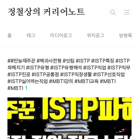
본문 바로가기
정철상의 커리어노트
홈
태그
미디어로그
위치로그
방명록
#만능재주꾼 #백과사전형 #잇팁 #ISTP #ISTP특징 #ISTP
파헤치기 #ISTP유형 #ISTP유형해석 #ISTP직업 #ISTP직무
#ISTP진로 #ISTP공통점 #ISTP직장생활 #ISTP선호직업
#ISTP싫어하는직업 #MBTI강의 #MBTI교육 #MBTI
#MBTI
1