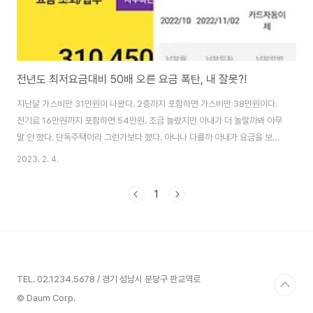
전년도 최저요금대비 50배 오른 요금 폭탄, 내 잘못?!
지난달 가스비만 31만원이 나왔다. 2층까지 포함하면 가스비만 38만원이다.
전기료 16만원까지 포함하면 54만원. 조금 놀랐지만 아내가 더 놀랄까봐 아무
말 안 했다. 단독주택이라 그런가보다 했다. 아니나 다를까 아내가 요금을 보더
니 난방비 아끼지 않고 너무 많이 썼다며 한탄했다. 이래저래 아껴 쓴다고 썼는
2023. 2. 4.
데도 왜 이렇게 많이 나왔는지 우리 스스로를 책망했다. 그런데 뉴스를 보니 여
기저기 요금폭탄 맞았다는 기사들이 넘쳤다. 지난달에 비해 150%가 넘었다는
1
기사가 크게 보도되기도 했다. 그래서 나도 이전달 요금조회를 해봤다. 기절초
풍하는지 알았다. 전달에 비해서는 4배가 더 올랐다. 그러면 우리집은 400%
가 더 오른 것이다. 8월 최저요금과 대비하면 무려52배가 더 올랐다. 난방비
경감제도가 있기에 ..
TEL. 02.1234.5678 / 경기 성남시 분당구 판교역로
© Daum Corp.