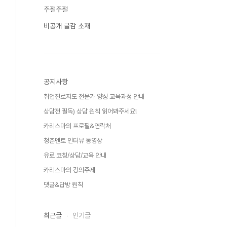
주절주절
비공개 글감 소재
공지사항
취업진로지도 전문가 양성 교육과정 안내
상담전 필독) 상담 원칙 읽어봐주세요!
카리스마의 프로필&연락처
청춘멘토 인터뷰 동영상
유료 코칭/상담/교육 안내
카리스마의 강의주제
댓글&답방 원칙
최근글
인기글