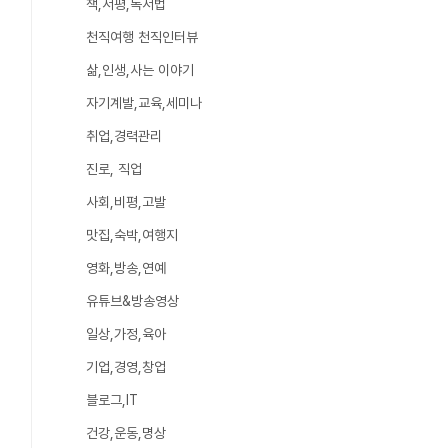
책,서평,독서법
천직여행 천직인터뷰
삶,인생,사는 이야기
자기계발,교육,세미나
취업,경력관리
진로, 직업
사회,비평,고발
맛집,숙박,여행지
영화,방송,연예
유튜브&방송영상
일상,가정,육아
기업,경영,창업
블로그,IT
건강,운동,명상