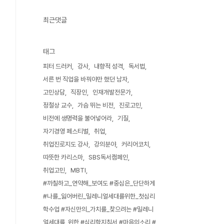
최근댓글
태그
피터 드러커
강사
내향적 성격
독서법
서른 번 직업을 바꿔야만 했던 남자
고민상담
직장인
인재개발전문가
정철상 교수
가슴 뛰는 비전
진로고민
비전에 생명력을 불어넣어라
기질
자기경영 페스티벌
취업
취업진로지도 강사
강의분야
커리어코치
따뜻한 카리스마
SBS독서캠페인
취업고민
MBTI
#까칠하고_연약해_보여도 #중심은_단단하게
#나를_잃어버린_밀레니얼세대를위한_첫심리
학수업 #자신만의_가치를_찾으려는 #밀레니
얼세대를_위한 #심리학지침서 #마음의소리 #