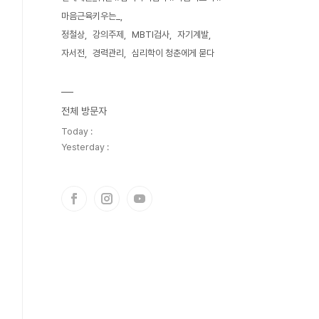
마음근육키우는_
정철상
강의주제
MBTI검사
자기계발
자서전
경력관리
심리학이 청춘에게 묻다
전체 방문자
Today :
Yesterday :