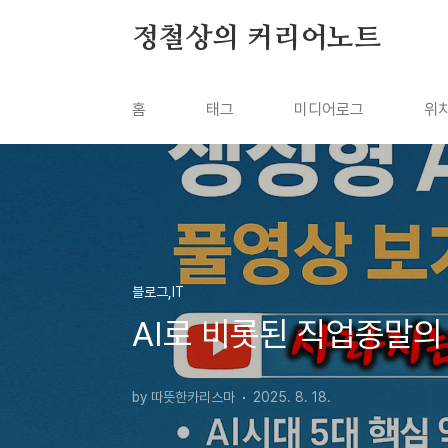
본문 바로가기
정철상의 커리어노트
홈
태그
미디어로그
위
블로그,IT
AI로 비롯된 직업종말의
by 따뜻한카리스마
2025. 8. 18.