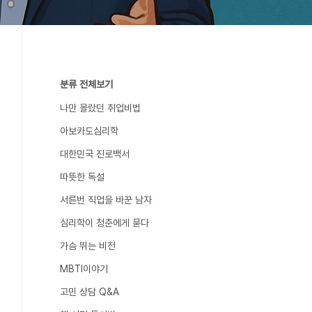
분류 전체보기
나만 몰랐던 취업비법
아보카도심리학
대한민국 진로백서
따뜻한 독설
서른번 직업을 바꾼 남자
심리학이 청춘에게 묻다
가슴 뛰는 비전
MBTI이야기
고민 상담 Q&A