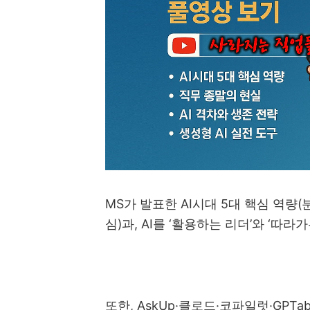
MS
가 발표한
AI
시대
5
대 핵심 역량
(
심
)
과
, AI
를
‘
활용하는 리더
’
와
‘
따라가
또한
, AskUp·
클로드
·
코파일럿
·GPTab