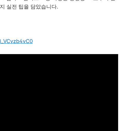
까지 실전 팁을 담았습니다
.
/B_VCvzb4vC0