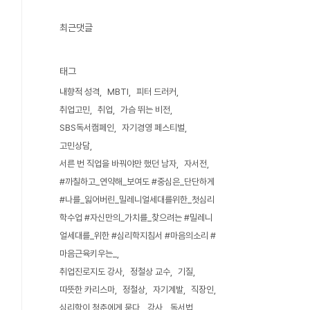
최근댓글
태그
내향적 성격
MBTI
피터 드러커
취업고민
취업
가슴 뛰는 비전
SBS독서캠페인
자기경영 페스티벌
고민상담
서른 번 직업을 바꿔야만 했던 남자
자서전
#까칠하고_연약해_보여도 #중심은_단단하게
#나를_잃어버린_밀레니얼세대를위한_첫심리
학수업 #자신만의_가치를_찾으려는 #밀레니
얼세대를_위한 #심리학지침서 #마음의소리 #
마음근육키우는_
취업진로지도 강사
정철상 교수
기질
따뜻한 카리스마
정철상
자기계발
직장인
심리학이 청춘에게 묻다
강사
독서법