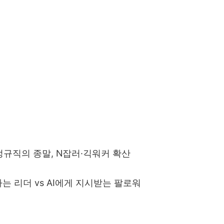
정규직의 종말
, N
잡러
·
긱워커 확산
하는 리더
vs AI
에게 지시받는 팔로워