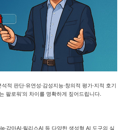
분석적 판단
·
유연성
·
감성지능
·
창의적 평가
·
지적 호기
는 팔로워
’
의 차이를 명확하게 짚어드립니다
.
le·
감마
AI·
릴리스
AI
등 다양한 생성형
AI
도구의 실