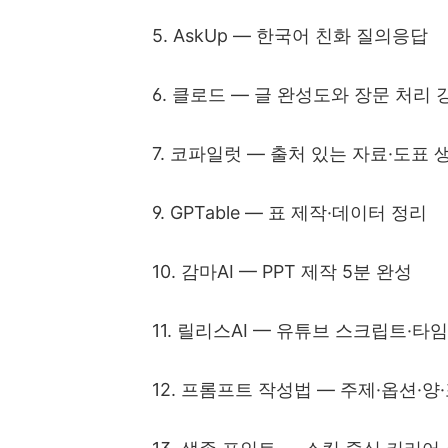
5. AskUp
—
한국어 친화 질의응답
6.
클로드
—
글 완성도와 장문 처리 
7.
코파일럿
—
출처 있는 자료
·
도표 
9. GPTable
—
표 제작
·
데이터 정리
10.
감마
AI
—
PPT
제작
5
분 완성
11.
릴리스
AI
—
유튜브 스크립트
·
타임
12.
프롬프트 작성법
—
주제
·
옵션
·
양
·