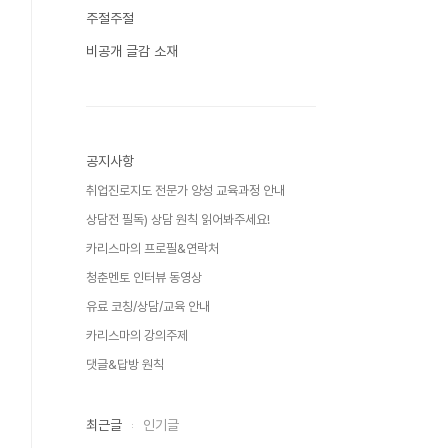
주절주절
비공개 글감 소재
공지사항
취업진로지도 전문가 양성 교육과정 안내
상담전 필독) 상담 원칙 읽어봐주세요!
카리스마의 프로필&연락처
청춘멘토 인터뷰 동영상
유료 코칭/상담/교육 안내
카리스마의 강의주제
댓글&답방 원칙
최근글
인기글