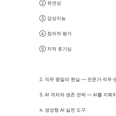
②
유연성
③
감성지능
④
창의적 평가
⑤
지적 호기심
2.
직무 종말의 현실
—
전문가
·
직무
·
3. AI
격차와 생존 전략
—
AI
를 지휘
4.
생성형
AI
실전 도구