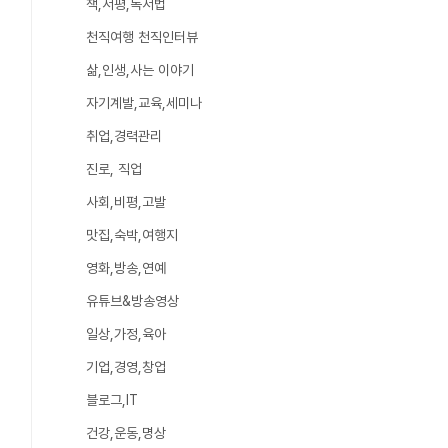
책,서평,독서법
천직여행 천직인터뷰
삶,인생,사는 이야기
자기계발,교육,세미나
취업,경력관리
진로, 직업
사회,비평,고발
맛집,숙박,여행지
영화,방송,연예
유튜브&방송영상
일상,가정,육아
기업,경영,창업
블로그,IT
건강,운동,명상