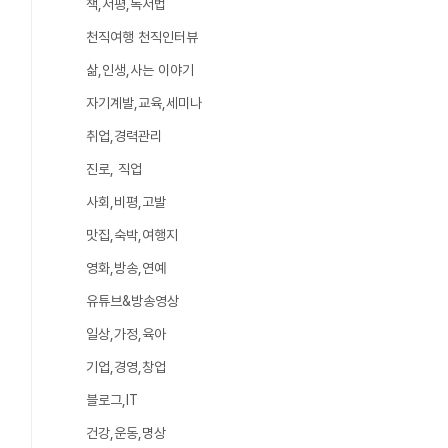
책,서평,독서법
천직여행 천직인터뷰
삶,인생,사는 이야기
자기계발,교육,세미나
취업,경력관리
진로, 직업
사회,비평,고발
맛집,숙박,여행지
영화,방송,연예
유튜브&방송영상
일상,가정,육아
기업,경영,창업
블로그,IT
건강,운동,명상