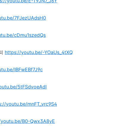
ps://youtu.be/E-T9JN7_J6Y
outu.be/7FJezUAdsH0
outu.be/cDmu1szedQs
피
https://youtu.be/-YOaUs_4tXQ
outu.be/IBFwEBf7J9c
youtu.be/5tFSdvoeAdI
s://youtu.be/mnFT_vrc9S4
//youtu.be/B0-Qwx3A8yE