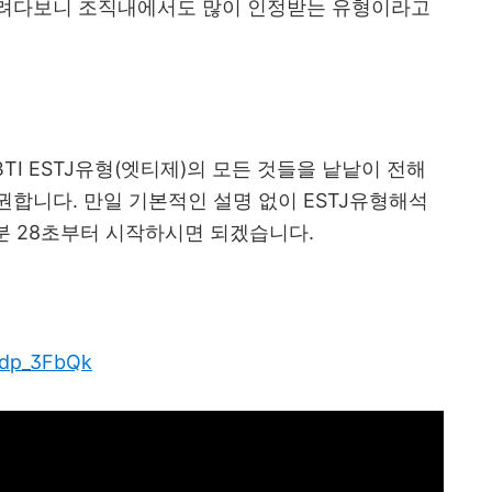
하려다보니 조직내에서도 많이 인정받는 유형이라고
TI ESTJ
유형
(
엣티제
)
의 모든 것들을 낱낱이 전해
 권합니다
.
만일 기본적인 설명 없이
ESTJ
유형해석
분
28
초부터 시작하시면 되겠습니다
.
Ptdp_3FbQk