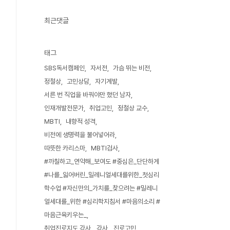
최근댓글
태그
SBS독서캠페인
자서전
가슴 뛰는 비전
정철상
고민상담
자기계발
서른 번 직업을 바꿔야만 했던 남자
인재개발전문가
취업고민
정철상 교수
MBTI
내향적 성격
비전에 생명력을 불어넣어라
따뜻한 카리스마
MBTI검사
#까칠하고_연약해_보여도 #중심은_단단하게
#나를_잃어버린_밀레니얼세대를위한_첫심리
학수업 #자신만의_가치를_찾으려는 #밀레니
얼세대를_위한 #심리학지침서 #마음의소리 #
마음근육키우는_
취업진로지도 강사
강사
진로고민