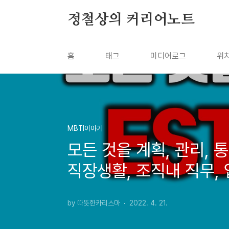
본문 바로가기
정철상의 커리어노트
홈
태그
미디어로그
위
MBTI이야기
모든 것을 계획, 관리, 통
직장생활, 조직내 직무,
by 따뜻한카리스마
2022. 4. 21.