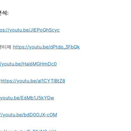
분석
:
tps://youtu.be/JlEPoQhScyc
엣티제
https://youtu.be/dPtdp_3FbQk
://youtu.be/Hai6MGHmDc0
https://youtu.be/aI1CYTIBtZ8
//youtu.be/E6Mb1J5kYGw
://youtu.be/bdD0OJX-cOM