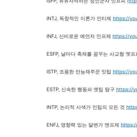
ISFP,
유유자적하는 성인군자 잇프피
htt
INTJ,
독창적인 이론가 인티제
https://y
INFJ,
신비로운 예언자 인프제
https://y
ESFP,
날마다 축제를 꿈꾸는 사교형 엣프
ISTP,
조용한 만능재주꾼 잇팁
https://y
ESTP,
신속한 행동파 엣팁 탐구
https://
INTP,
논리적 사색가 인팁의 모든 것
http
ENFJ,
영향력 있는 달변가 엔프제
https: