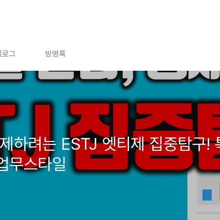
치로그
방명록
제하려는 ESTJ 엣티제 집중탐구! 특
 업무스타일