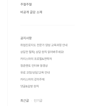
주절주절
비공개 글감 소재
공지사항
취업진로지도 전문가 양성 교육과정 안내
상담전 필독) 상담 원칙 읽어봐주세요!
카리스마의 프로필&연락처
청춘멘토 인터뷰 동영상
유료 코칭/상담/교육 안내
카리스마의 강의주제
댓글&답방 원칙
최근글
인기글