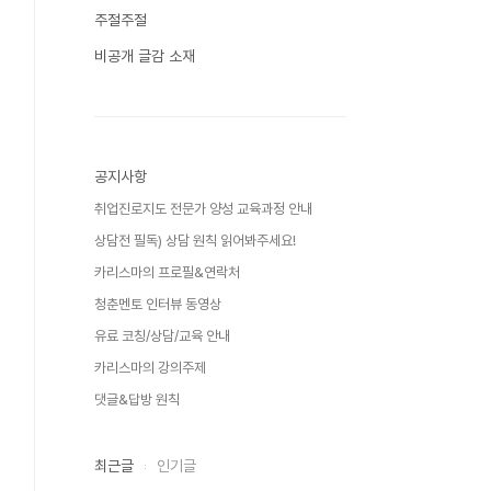
주절주절
비공개 글감 소재
공지사항
취업진로지도 전문가 양성 교육과정 안내
상담전 필독) 상담 원칙 읽어봐주세요!
카리스마의 프로필&연락처
청춘멘토 인터뷰 동영상
유료 코칭/상담/교육 안내
카리스마의 강의주제
댓글&답방 원칙
최근글
인기글