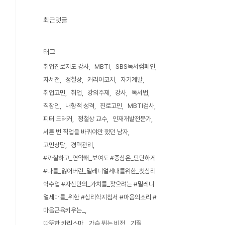
최근댓글
태그
취업진로지도 강사
MBTI
SBS독서캠페인
자서전
정철상
커리어코치
자기계발
취업고민
취업
강의주제
강사
독서법
직장인
내향적 성격
진로고민
MBTI검사
피터 드러커
정철상 교수
인재개발전문가
서른 번 직업을 바꿔야만 했던 남자
고민상담
경력관리
#까칠하고_연약해_보여도 #중심은_단단하게
#나를_잃어버린_밀레니얼세대를위한_첫심리
학수업 #자신만의_가치를_찾으려는 #밀레니
얼세대를_위한 #심리학지침서 #마음의소리 #
마음근육키우는_
따뜻한 카리스마
가슴 뛰는 비전
기질