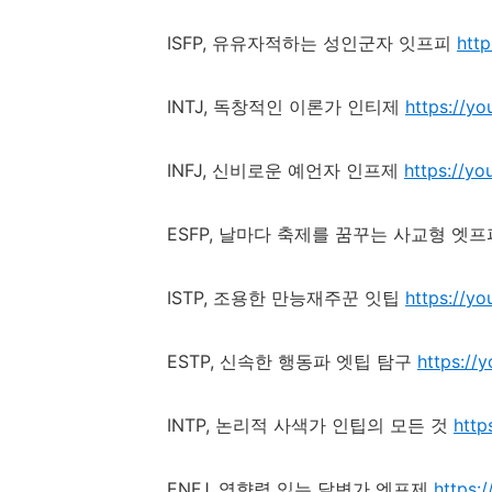
ISFP,
유유자적하는 성인군자 잇프피
htt
INTJ,
독창적인 이론가 인티제
https://y
INFJ,
신비로운 예언자 인프제
https://y
ESFP,
날마다 축제를 꿈꾸는 사교형 엣프
ISTP,
조용한 만능재주꾼 잇팁
https://y
ESTP,
신속한 행동파 엣팁 탐구
https://
INTP,
논리적 사색가 인팁의 모든 것
http
ENFJ,
영향력 있는 달변가 엔프제
https: