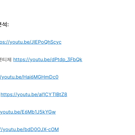
분석
:
tps://youtu.be/JlEPoQhScyc
엣티제
https://youtu.be/dPtdp_3FbQk
://youtu.be/Hai6MGHmDc0
https://youtu.be/aI1CYTIBtZ8
//youtu.be/E6Mb1J5kYGw
://youtu.be/bdD0OJX-cOM