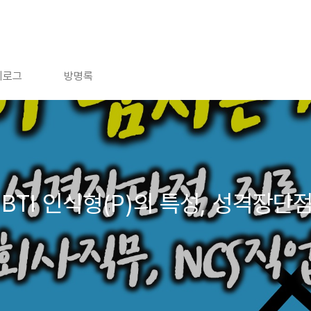
치로그
방명록
TI 인식형(P)의 특성, 성격장단점,