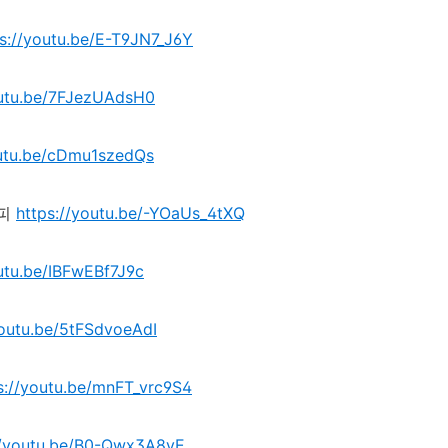
ps://youtu.be/E-T9JN7_J6Y
outu.be/7FJezUAdsH0
outu.be/cDmu1szedQs
피
https://youtu.be/-YOaUs_4tXQ
outu.be/IBFwEBf7J9c
youtu.be/5tFSdvoeAdI
s://youtu.be/mnFT_vrc9S4
//youtu.be/B0-Qwx3A8yE