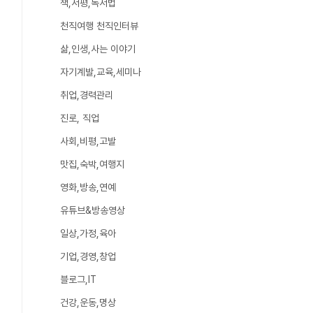
책,서평,독서법
천직여행 천직인터뷰
삶,인생,사는 이야기
자기계발,교육,세미나
취업,경력관리
진로, 직업
사회,비평,고발
맛집,숙박,여행지
영화,방송,연예
유튜브&방송영상
일상,가정,육아
기업,경영,창업
블로그,IT
건강,운동,명상