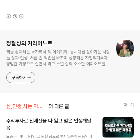
(새창열림)
로그 정보
정철상의 커리어노트
책을 좋아하는 독자로서 책 이야기와, 동시대를 살아가는 사람
들 삶과 인생, 서른 번 직업을 바꾸며 성장해온 자전적기록과,
평범한 가장으로 살면서 겪고 느낀 삶의 소소한 에피소드를 전
한다. 젊은이들의 고민해결사로 따뜻한 세상 만드는데 일조하
고픈 커리어코치, 유튜브: 정교수의 인생수업
구독하기
더보기
삶,인생,사는 이야기
의 다른 글
주식투자로 전재산을 다 잃고 얻은 인생깨달
음
글 내용
요즘은 ‘머니러시’라고 불릴 정도로 투자열풍이 광풍인데