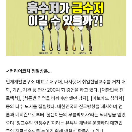
✔
커리어코치 정철상은
...
인재개발연구소 대표로 대구대
,
나사렛대 취업전담교수를 거쳐 대
학
,
기업
,
기관 등 연간
200
여 회 강연을 하고 있다
. [
대한민국 진
로백서
], [
서른번 직업을 바꿔야만 했던 남자
], [
아보카도 심리학
]
등의 다수 도서를 집필했다
.
대한민국의 진로방향을 제시하며 언
론과 네티즌으로부터
‘
젊은이들의 무릎팍도사
’
라는 닉네임을 얻었
으며
‘
정교수의 인생수업
’
이라는 유튜브 채널을 운영하며 대한민
국의 진로성숙도를 높이기 위해 맹렬히 활동하고 있다
.