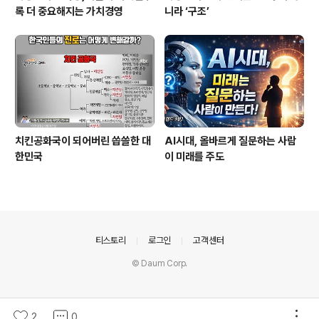
록 더 중요해지는 가치경영
니라 ‘구조’
치킨공화국이 되어버린 씁쓸한 대
AI시대, 올바르게 질문하는 사람
한민국
이 미래를 주도
의안내
티스토리
로그인
고객센터
© Daum Corp.
2
0