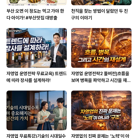
부산 오면 이 정도는 먹고 가야 한
천직을 찾는 방법이 달랐던 두 친
다 아이가! #부산맛집 대방출
구의 이야기
자영업 운영전략 무료교육) 트렌드
자영업 운영전략2 풀버전)흐름을
에 따라 장사를 설계하라!
보며 병목을 파악하고 시간을 재설
계하라
자영업 무료특강)기술의 시대일수
자영업의 진짜 문제는 ‘노력’이 아