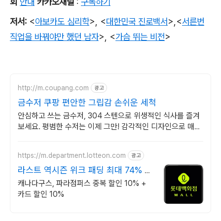
회
안내
카카오채널
:
구독하기
저서
:
<
아보카도 심리학
>,
<
대한민국 진로백서
>
,
<
서른번
직업을 바꿔야만 했던 남자
>,
<
가슴 뛰는 비전
>
http://m.coupang.com
광고
금수저 쿠팡 편안한 그립감 손쉬운 세척
안심하고 쓰는 금수저, 304 스텐으로 위생적인 식사를 즐겨
보세요. 평범한 수저는 이제 그만! 감각적인 디자인으로 매일
매일 특별한 식사를 쿠팡에서.
https://m.department.lotteon.com
광고
라스트 역시즌 위크 패딩 최대 74% 할
인
캐나다구스, 파라점퍼스 중복 할인 10% +
카드 할인 10%