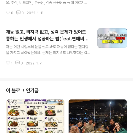
요. 주식, 비트코인, 부동산, 각종 금융상품 등에 이르기까
지 유튜브에서도 재테크 채널들이 넘쳐납니다. 월급으로는
0
0
2022. 1. 11.
한계가 있으니 분명 돈이 흘러들어올 수 있는 파이프라인
을 확대할 필요는 있습니다. 그러나 무작정 투자수익에만
매달리다보면 크게 낭패를 겪을 수 있습니다. 솔직히 젊은
재능 없고, 의지력 없고, 성격 문제가 있어도
날의 제가 그랬습니다. 돈만 보며 쫓고 나아갔는데요. 투자
가 아니라 사실상 도박이 아닐까 싶었죠. 그렇게 잠시 돈을
통하는 인생에서 성공하는 법(feat.연애비법,
글 내용
번적도 있지만 결국은 모든 재산을 다 잃고,,, ‘죽을까?’ 고
‘비둘기 모이이론’)
저는 어린 시절부터 눈을 씻고 봐도 재능이 없다는 핸디캡
민했던 적도 있었습니다. 그런 과정에서 얻은 인생깨달음
을 가지고 살아왔는데요. 문제는 의지력도 나약했다는 겁
덕분에 헤어나올 수 있었는데요. 유튜브로 보기: https://y
니다. 게다가 성격이나 기질적으로 성마른 면이 있어서 문
outu.be/Hhp7zbCv88o 제가 주식투자실패로 사업실
1
0
2022. 1. 7.
제가 많다고 생각해왔답니다. 그러다보니 젊은 날에는 연
패로 얻은 실패교훈..
애에도 실패를 많이 했는데요. 그럼에도 불구하고 연애에
한 번 성공하며 이 모든 핸디캡을 벗어날 수 있었는데요. 조
금 재밌게 표현하기 위해서 제 연애 경험에 빗대어 ‘비둘이
모이이론’으로 전해드립니다. 실패특강3부)재능도 없고,
이 블로그 인기글
의지력도 없고, 성격도 문제가 있는 사람의 연애비결 유튜
브로 보기: https://youtu.be/JxW9riux52A 어쩌면 젊
은 날의 저처럼 어려움을 가지고 살아가시는 분들이 계실
것 같아서요. 제가 살아오면서 겪었던 실패경험과 인생깨
달음이 작은 힘과 용기가 되..