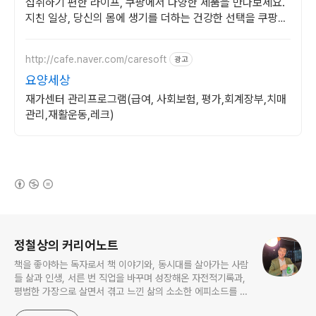
섭취하기 편한 라이프, 쿠팡에서 다양한 제품을 만나보세요.
지친 일상, 당신의 몸에 생기를 더하는 건강한 선택을 쿠팡에
서.
http://cafe.naver.com/caresoft
광고
요양세상
재가센터 관리프로그램(급여, 사회보험, 평가,회계장부,치매
관리,재활운동,레크)
(새창열림)
로그 정보
정철상의 커리어노트
책을 좋아하는 독자로서 책 이야기와, 동시대를 살아가는 사람
들 삶과 인생, 서른 번 직업을 바꾸며 성장해온 자전적기록과,
평범한 가장으로 살면서 겪고 느낀 삶의 소소한 에피소드를 전
한다. 젊은이들의 고민해결사로 따뜻한 세상 만드는데 일조하