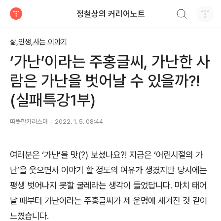
검색하기
정철상의 커리어노트
티스토리
삶,인생,사는 이야기
‘가난’이라는 주홍글씨, 가난한 사
람은 가난을 벗어날 수 있을까?!
(실패특강1부)
따뜻한카리스마
2022. 1. 5. 08:44
여러분은
‘
가난
’
을 맛
(?)
보셨나요
?!
지금은
‘
어린시절의 가
난
’
을 웃으면서 이야기 할 정도의 여유가 생겼지만 당시에는
평생 벗어나지 못할 굴레라는 생각이 들었답니다
.
마치 태어
날 때부터 가난이라는 주홍글씨가 제 운명에 새겨진 것 같이
느꼈습니다
.