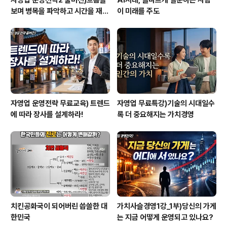
자영업 운영전략2 풀버전)흐름을
AI시대, 올바르게 질문하는 사람
보며 병목을 파악하고 시간을 재설
이 미래를 주도
계하라
자영업 운영전략 무료교육) 트렌드
자영업 무료특강)기술의 시대일수
에 따라 장사를 설계하라!
록 더 중요해지는 가치경영
치킨공화국이 되어버린 씁쓸한 대
가치사슬경영1강_1부)당신의 가게
한민국
는 지금 어떻게 운영되고 있나요?