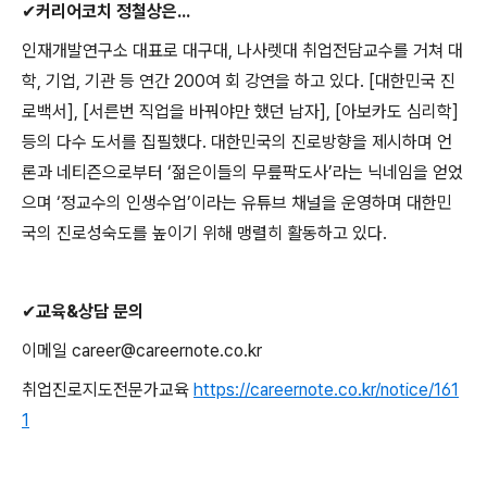
✔
커리어코치 정철상은
...
인재개발연구소 대표로 대구대
,
나사렛대 취업전담교수를 거쳐 대
학
,
기업
,
기관 등 연간
200
여 회 강연을 하고 있다
. [
대한민국 진
로백서
], [
서른번 직업을 바꿔야만 했던 남자
], [
아보카도 심리학
]
등의 다수 도서를 집필했다
.
대한민국의 진로방향을 제시하며 언
론과 네티즌으로부터
‘
젊은이들의 무릎팍도사
’
라는 닉네임을 얻었
으며
‘
정교수의 인생수업
’
이라는 유튜브 채널을 운영하며 대한민
국의 진로성숙도를 높이기 위해 맹렬히 활동하고 있다
.
✔
교육
&
상담 문의
이메일
career@careernote.co.kr
취업진로지도전문가교육
https://careernote.co.kr/notice/161
1