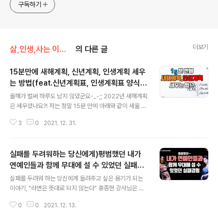
고픈 커리어코치, 유튜브: 정교수의 인생수업
구독하기
더보기
삶,인생,사는 이야기
의 다른 글
15분만에 새해계획, 신년계획, 인생계획 세우
는 방법(feat.신년계획표, 인생계획표 양식&
글 내용
사례)
올해가 벌써 하루도 남지 않았군요-_-;; 2022년 새해계획
은 세우셨나요?! 저는 정말 15분 만에 아래와 같이 세울 수
있었는데요. 제 노하우를 나눠드리고 싶어 유튜브에도 올
3
0
2021. 12. 31.
려뒀으니 참조해서 계획 세우신다면 분명 도움되실 겁니
다. 제 이야기도 솔직히 전해봅니다. https://www.youtu
be.com/watch?v=CyFUZkYFNZw 1. 2021년 올해1
실패를 두려워하는 당신에게)평범했던 내가
0대뉴스 아버지 소천(7.15)&국가유공자로 국립묘지 안장
광안리 단독주택으로 이사&축복된 삶 어머니 요양원으로
연예인들과 함께 무대에 설 수 있었던 실패경
글 내용
모신 일 유튜브 맹렬히 운영(150개 이상영상, 1526명) 온
험고백
실패를 두려워 하는 당신에게 들려주고 싶은 용기가 되는
라인으로 취업진로지도전문가 2회 교육 협회 특강 1년 12
이야기, "라면은 뜻대로 되지 않는다" 홍종현 강사님은 올
달 운영 아내와 사이좋은 관계유지 거의 집에서 강의하느
림픽 출전도 가능할 정도의 유도선수로서 유년시절을 보내
라 요리실력 일취월장 거의 매일 똘이 산책 해외여행 가지
0
0
2021. 12. 13.
왔는데요. 뜻하지 않게 강사로, MC로, 웃음치료사, 유튜버,
못..
심지어 막노동에 배달기사로까지 활동하며 지금도 맹렬히