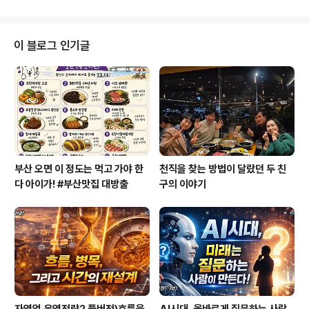
삶을 불태우고 계신 분입니다. 그렇게 수없이 커리어 체인
지를 하면서 가수 수지와 함께 무대에 서 있는 모습을 보면
서 깜짝 놀랐는데요. 그것도 다 이유가 있더라고요. 한 사람
이 블로그 인기글
의 인생을 통해서 또 다른 삶의 생생한 배움 얻을 수 있으니
끝까지 시청하시길 권합니다. 오늘의 영상은 동기부여가
될 뿐만 아니라 배꼽잡고 웃으실 수도 있을 겁니다. 홍종현
의 실패특강)전국노래자랑에 도전했다가 ‘땡’ 받았지만 포
기할 수 없었던 이유 유튜브로 ..
부산 오면 이 정도는 먹고 가야 한
천직을 찾는 방법이 달랐던 두 친
다 아이가! #부산맛집 대방출
구의 이야기