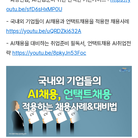
outu.be/sfD6sHxMP0U
-
국내외 기업들이
AI
채용과 언택트채용을 적용한 채용사례
https://youtu.be/uQRDZki632A
- AI
채용을 대비하는 취업준비 필독서
,
언택트채용
AI
취업전
략
https://youtu.be/8pkyJn53Foc