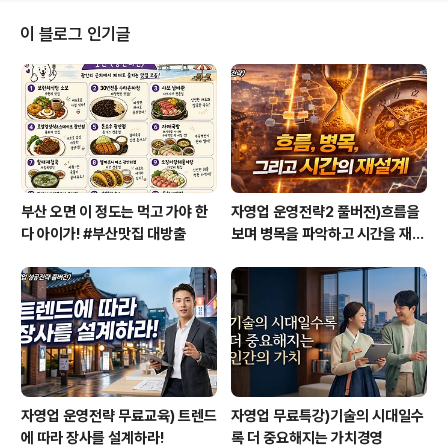
에 없는 상황입니다. 이로인해 언택트채용이 확산되고 있
습니다. 언택트채용을 말 그대로 하면 비대면채용인데요.
이 블로그 인기글
과거에는 없었던 채용방식이냐 하면 꼭 그렇지도 않습니
다. 과거에도 비대면채용은 전화면접, 화상면접 등의 방식
으로 있었습니다. 하지만 이제는 AI와 빅데이터 기술을 바
탕으로 언택트 채용기술이 일취월장해 나가고 있어 기존방
식을 앞도하고 있습니다. 앞으로 이러한 언택트 채용방식
으로 더..
부산 오면 이 정도는 먹고 가야 한
자영업 운영전략2 풀버전)흐름을
다 아이가! #부산맛집 대방출
보며 병목을 파악하고 시간을 재설
계하라
자영업 운영전략 무료교육) 트렌드
자영업 무료특강)기술의 시대일수
에 따라 장사를 설계하라!
록 더 중요해지는 가치경영