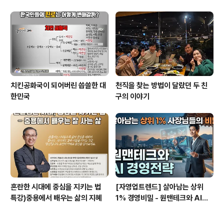
치킨공화국이 되어버린 씁쓸한 대
천직을 찾는 방법이 달랐던 두 친
한민국
구의 이야기
혼란한 시대에 중심을 지키는 법
[자영업트렌드] 살아남는 상위
특강)중용에서 배우는 삶의 지혜
1% 경영비밀 - 원맨테크와 AI경
영전략