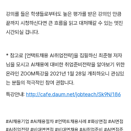
강의를 들은 학생들로부터도 높은 평가를 받은 강의인 만큼
끝까지 시청하신다면 큰 흐름을 읽고 대처해갈 수 있는 멋진
시간되실 겁니다
.
*
참고로
[
언택트채용
AI
취업전략
]
을 집필하신 최준형 저자
님을 모시고
AI
채용에 대비한 취업준비전략을 알아보기 위한
온라인
ZOOM
특강을
2021
년
1
월
28
일 개최하오니 관심있
는 분들의 적극적인 참여 권합니다
.
특강안내
:
http://cafe.daum.net/jobteach/Sk9N/186
#AI
채용기업
#AI
채용절차
#
언택트채용사례
#
화상면접
#AI
면접
#AI
취업전략
#
비대면면접
#
비대면채용
#AI
취업준비
#AI
면접준