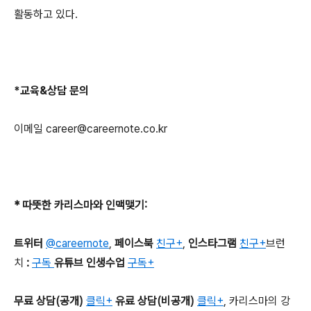
활동하고 있다
.
*
교육
&
상담 문의
이메일
career@careernote.co.kr
*
따뜻한 카리스마와 인맥맺기
:
트위터
@careernote
,
페이스북
친구+
,
인스타그램
친구+
브런
치
:
구독
유튜브 인생수업
구독+
무료 상담
(
공개
)
클릭+
유료 상담
(
비공개
)
클릭+
,
카리스마의 강