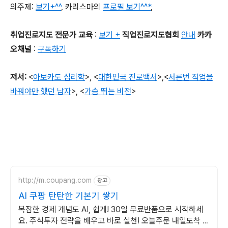
의주제
:
보기+^^
,
카리스마의
프로필 보기^^*
,
취업진로지도 전문가 교육
:
보기 +
직업진로지도협회
안내
카카
오채널
:
구독하기
저서
:
<
아보카도 심리학
>,
<
대한민국 진로백서
>
,
<
서른번 직업을
바꿔야만 했던 남자
>,
<
가슴 뛰는 비전
>
http://m.coupang.com
광고
AI 쿠팡 탄탄한 기본기 쌓기
복잡한 경제 개념도 AI, 쉽게! 30일 무료반품으로 시작하세
요. 주식투자 전략을 배우고 바로 실천! 오늘주문 내일도착 로