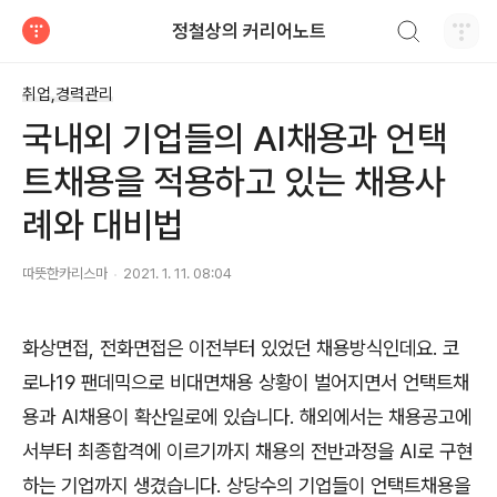
검색하기
정철상의 커리어노트
티스토리
취업,경력관리
국내외 기업들의 AI채용과 언택
트채용을 적용하고 있는 채용사
례와 대비법
따뜻한카리스마
2021. 1. 11. 08:04
화상면접
,
전화면접은 이전부터 있었던 채용방식인데요
.
코
로나
19
팬데믹으로 비대면채용 상황이 벌어지면서 언택트채
용과
AI
채용이 확산일로에 있습니다
.
해외에서는 채용공고에
서부터 최종합격에 이르기까지 채용의 전반과정을
AI
로 구현
하는 기업까지 생겼습니다
.
상당수의 기업들이 언택트채용을