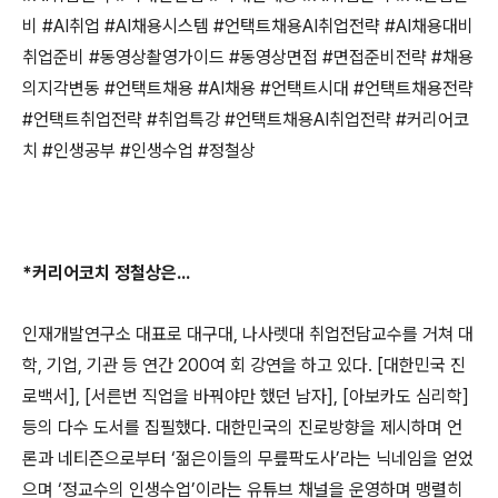
비
#AI
취업
#AI
채용시스템
#
언택트채용
AI
취업전략
#AI
채용대비
취업준비
#
동영상촬영가이드
#
동영상면접
#
면접준비전략
#
채용
의지각변동
#
언택트채용
#AI
채용
#
언택트시대
#
언택트채용전략
#
언택트취업전략
#
취업특강
#
언택트채용
AI
취업전략
#
커리어코
치
#
인생공부
#
인생수업
#
정철상
*
커리어코치 정철상은
...
인재개발연구소 대표로 대구대
,
나사렛대 취업전담교수를 거쳐 대
학
,
기업
,
기관 등 연간
200
여 회 강연을 하고 있다
. [
대한민국 진
로백서
], [
서른번 직업을 바꿔야만 했던 남자
], [
아보카도 심리학
]
등의 다수 도서를 집필했다
.
대한민국의 진로방향을 제시하며 언
론과 네티즌으로부터
‘
젊은이들의 무릎팍도사
’
라는 닉네임을 얻었
으며
‘
정교수의 인생수업
’
이라는 유튜브 채널을 운영하며 맹렬히