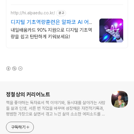
켓배송으로 시작하세요.
http://hi.alpaedu.co.kr/
광고
디지털 기초역량훈련은 알파코 AI 어
플리케이션 개발
내일배움카드 90% 지원으로 디지털 기초역
량을 쉽고 탄탄하게 키워보세요!
(새창열림)
로그 정보
정철상의 커리어노트
책을 좋아하는 독자로서 책 이야기와, 동시대를 살아가는 사람
들 삶과 인생, 서른 번 직업을 바꾸며 성장해온 자전적기록과,
평범한 가장으로 살면서 겪고 느낀 삶의 소소한 에피소드를 전
한다. 젊은이들의 고민해결사로 따뜻한 세상 만드는데 일조하
고픈 커리어코치, 유튜브: 정교수의 인생수업
구독하기