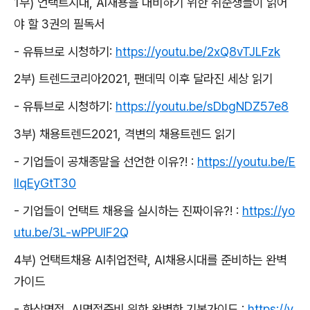
1
부
)
언택트시대
, AI
채용을 대비하기 위한 취준생들이 읽어
야 할
3
권의 필독서
-
유튜브로 시청하기
:
https://youtu.be/2xQ8vTJLFzk
2
부
)
트렌드코리아
2021,
팬데믹 이후 달라진 세상 읽기
-
유튜브로 시청하기
:
https://youtu.be/sDbgNDZ57e8
3
부
)
채용트렌드
2021,
격변의 채용트렌드 읽기
-
기업들이 공채종말을 선언한 이유
?! :
https://youtu.be/E
IlqEyGtT30
-
기업들이 언택트 채용을 실시하는 진짜이유
?! :
https://yo
utu.be/3L-wPPUlF2Q
4
부
)
언택트채용
AI
취업전략
, AI
채용시대를 준비하는 완벽
가이드
-
화상면접
, AI
면접준비 위한 완벽한 기본가이드
:
https://y