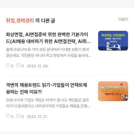
더보기
취업,경력관리
의 다른 글
화상면접, AI면접준비 위한 완벽한 기본가이
드(AI채용 대비하기 위한 AI면접전략, AI취업
글 내용
전략)
올해 코로나19로 거의 모든 분야에서 비대면 상황이 벌어
졌는데요. 직장뿐만 아니라 학교 현장에서 수업을 들어야
하는 학생이나 교사도 대표적이었다고 볼 수 있는데요. 교
0
0
2020. 12. 28.
육이나 직장, 배달 서비스 외에도 거의 모든 분야에서 이뤄
졌는데요. 그 중에서도 가장 급격하게 변화한 분야가 채용
분야가 아닐까 싶기도 합니다. 한 번도 마주해보지 못한 AI
격변의 채용트렌드 읽기-기업들이 언택트채
와 면접을 봐야 하는 상황까지 이르렀으니까요. 아직은 화
상면접 수준에서 비대면으로 채용이 진행되는 기업들이 많
용하는 진짜 이유?!
글 내용
았지만 전면적으로 AI채용을 도입하며 AI면접을 진행한 기
코로나19로 기업도 개입도 타격이 큽니다. 개인들은 일자
업들도 제법이 있습니다. 올해 2백여 곳이 AI채용으로 진
리가 더 없어졌다고 아우성이지만 기업들도 채용을 진행하
행했다고 알려져 있는데요. 앞으로는 기술진보에 따라 보
려해도 용이치 못하다고 볼멘소리를 하는 경우도 있습니
다 더 급속하게 확산되어 나갈 것으로 보여서 취준생들의
0
0
2020. 12. 21.
다. 그동안 기업과 개인이 직접 서로 대면하고 채용을 결정
대비가 필요해 보입니다. 첫 번째로는 A..
하는 것이 당연한 채용과정이었는데요. 지금 상황에서는
대면상담으로 진행하기에는 양자 모두가 부담스러울 수밖