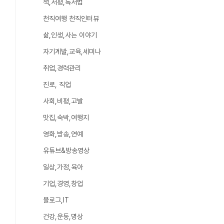
책,서평,독서법
천직여행 천직인터뷰
삶,인생,사는 이야기
자기계발,교육,세미나
취업,경력관리
진로, 직업
사회,비평,고발
맛집,숙박,여행지
영화,방송,연예
유튜브&방송영상
일상,가정,육아
기업,경영,창업
블로그,IT
건강,운동,명상