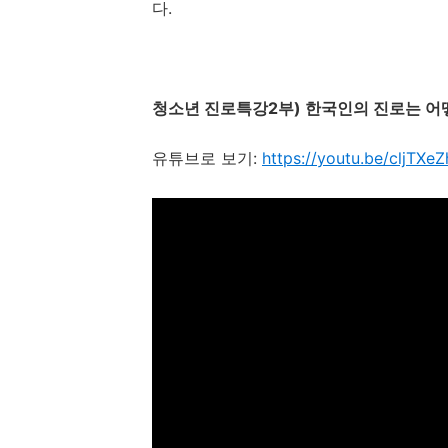
다
.
청소년 진로특강
2
부
)
한국인의 진로는 어
유튜브로 보기
:
https://youtu.be/cljTXeZ