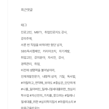
최근댓글
태그
진로고민
MBTI
취업진로지도 강사
강의주제
서른 번 직업을 바꿔야만 했던 남자
SBS독서캠페인
커리어코치
자기계발
취업고민
강의분야
자서전
강사
경력관리
취업
비전에 생명력을 불어넣어라
인재개발전문가
내향적 성격
기질
독서법
#까칠하고_연약해_보여도 #중심은_단단하게
#나를_잃어버린_밀레니얼세대를위한_첫심리
학수업 #자신만의_가치를_찾으려는 #밀레니
얼세대를_위한 #심리학지침서 #마음의소리 #
마음근육키우는_