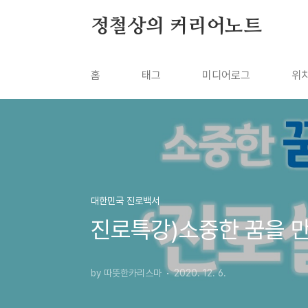
본문 바로가기
정철상의 커리어노트
홈
태그
미디어로그
위
대한민국 진로백서
진로특강)소중한 꿈을 만
by 따뜻한카리스마
2020. 12. 6.