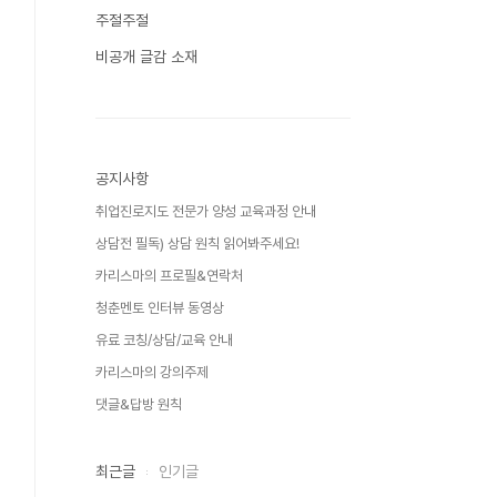
주절주절
비공개 글감 소재
공지사항
취업진로지도 전문가 양성 교육과정 안내
상담전 필독) 상담 원칙 읽어봐주세요!
카리스마의 프로필&연락처
청춘멘토 인터뷰 동영상
유료 코칭/상담/교육 안내
카리스마의 강의주제
댓글&답방 원칙
최근글
인기글