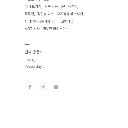
피터 드러커
가슴 뛰는 비전
정철상
직장인
정철상 교수
자기경영 페스티벌
심리학이 청춘에게 묻다
고민상담
MBTI검사
따뜻한 카리스마
전체 방문자
Today :
Yesterday :