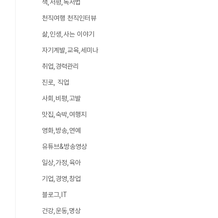
책,서평,독서법
천직여행 천직인터뷰
삶,인생,사는 이야기
자기계발,교육,세미나
취업,경력관리
진로, 직업
사회,비평,고발
맛집,숙박,여행지
영화,방송,연예
유튜브&방송영상
일상,가정,육아
기업,경영,창업
블로그,IT
건강,운동,명상