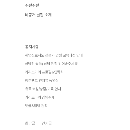
주절주절
비공개 글감 소재
공지사항
취업진로지도 전문가 양성 교육과정 안내
상담전 필독) 상담 원칙 읽어봐주세요!
카리스마의 프로필&연락처
청춘멘토 인터뷰 동영상
유료 코칭/상담/교육 안내
카리스마의 강의주제
댓글&답방 원칙
최근글
인기글