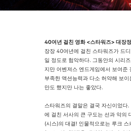
40여년 걸친 영화 <스타워즈> 대장
장장
40
여년에 걸친 스타워즈가 드디
일 정도로 험악하다
.
그동안의 시리즈
지만 어벤져스 엔드게임에서 보여준 
부족한 액션능력과 다소 허약해 보이
만도 했지만 나는 좋았다
.
스타워즈의 결말은 결국 자신이었다
.
에 걸친 서사의 큰 구도는 선과 악의
(
시스
)
의 대결
!
인물적으로는 루크 스