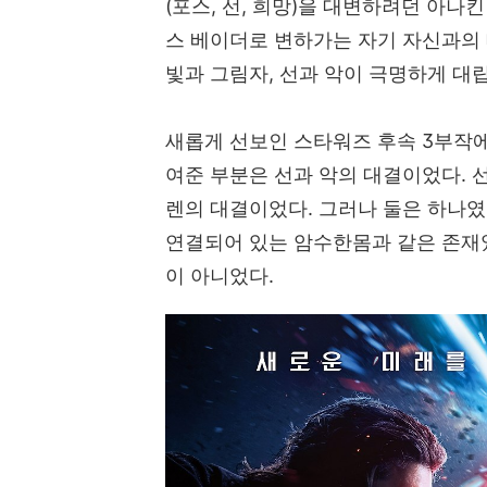
(
포스
,
선
,
희망
)
을 대변하려던 아나킨
스 베이더로 변하가는 자기 자신과의
빛과 그림자
,
선과 악이 극명하게 대
새롭게 선보인 스타워즈 후속
3
부작에
여준 부분은 선과 악의 대결이었다
.
렌의 대결이었다
.
그러나 둘은 하나
연결되어 있는 암수한몸과 같은 존재
이 아니었다
.