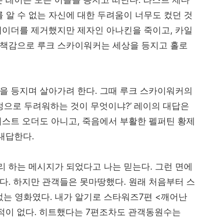
알 수 없는 자신에 대한 두려움이 너무도 컸던 것
베이더를 제거했지만 제자인 아나킨을 죽이고
,
카일
죄책감으로 루크 스카이워커는 세상을 등지고 홀로
상을 등지며 살아가려 한다
.
그때 루크 스카이워커의
정으로 두려워하는 것이 무엇이냐
?’
레이의 대답은
퍼스트 오더도 아니고
,
죽음에서 부활한 펠퍼틴 황제
 대답한다
.
리 하는 메시지가 되었다고 나는 믿는다
.
그런 면에
본다
.
하지만 관객들은 못마땅했다
.
원래 처음부터 스
없는 영화였다
.
내가 알기로 스타워즈
7
편
<
깨어난
적이 없다
.
히트했다는
7
편조차도 관객동원수는