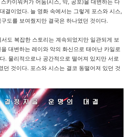
 스카이워커가 어둠
(
시스
,
악
,
공포
)
을 대변하는 다
 대결이었다
.
늘 영화 속에서는 그렇게 포스와 시스
,
립구도를 보여줬지만 결국은 하나였던 것이다
.
서도 복잡한 스토리는 계속되었지만 일관되게 보
선을 대변하는 레이와 악의 화신으로 태어난 카일로
였다
.
물리적으로나 공간적으로 떨어져 있지만 서로
였던 것이다
.
포스와 시스는 결코 동떨어져 있던 것