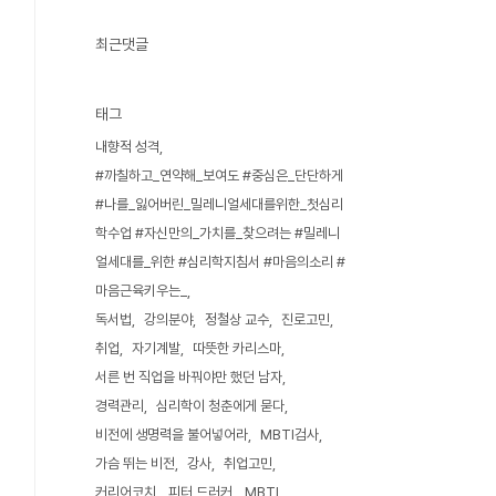
최근댓글
태그
내향적 성격
#까칠하고_연약해_보여도 #중심은_단단하게
#나를_잃어버린_밀레니얼세대를위한_첫심리
학수업 #자신만의_가치를_찾으려는 #밀레니
얼세대를_위한 #심리학지침서 #마음의소리 #
마음근육키우는_
독서법
강의분야
정철상 교수
진로고민
취업
자기계발
따뜻한 카리스마
서른 번 직업을 바꿔야만 했던 남자
경력관리
심리학이 청춘에게 묻다
비전에 생명력을 불어넣어라
MBTI검사
가슴 뛰는 비전
강사
취업고민
커리어코치
피터 드러커
MBTI