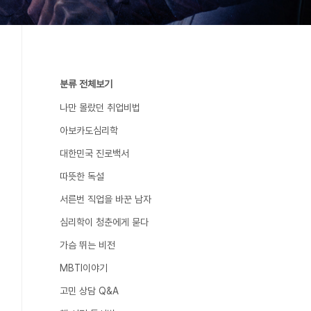
분류 전체보기
나만 몰랐던 취업비법
아보카도심리학
대한민국 진로백서
따뜻한 독설
서른번 직업을 바꾼 남자
심리학이 청춘에게 묻다
가슴 뛰는 비전
MBTI이야기
고민 상담 Q&A