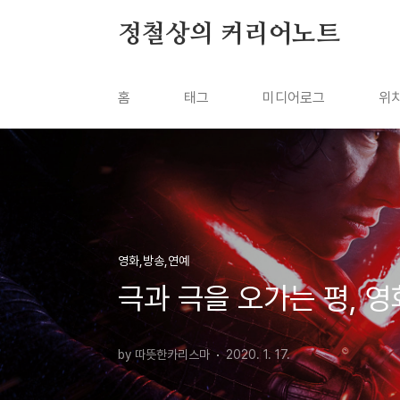
본문 바로가기
정철상의 커리어노트
홈
태그
미디어로그
위
영화,방송,연예
극과 극을 오가는 평, 
by 따뜻한카리스마
2020. 1. 17.