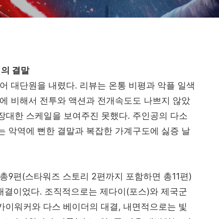
정의 결말
어 대단원을 내렸다
.
리뷰는 온통 비평과 악플 일색
에 비해서 전투와 액션과 전개속도도 나쁘지 않았
장대한 스케일을 보여주진 못했다
.
주인공의 다소
는 악역에 뻔한 결말과 복잡한 가계구도에 싫증 날
총
9
편
(
스타워즈 스토리
2
편까지 포함하면 총
11
편
)
 대결이었다
.
조직적으로는 제다이
(
포스
)
와 제국군
카이워커와 다스 베이더의 대결
,
내면적으로는 빛