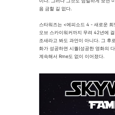
이다
.
그러나 그것도 엄밀하게 보면 
음 금할 길 없다
.
스타워즈는
<
에피소드
4 -
새로운 희
오브 스카이워커까지 무려
42
년에 
조새라고 봐도 과언이 아니다
.
그 후
화가 성공하면 시퀄
(
성공한 영화의 
계속해서
Rme
도 없이 이어졌다
.