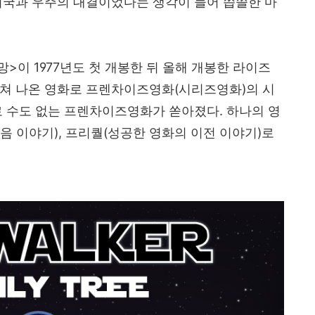
미국과 우주의 대결이었다는 생각이 들어 씁쓸한 마
망
>
이
1977
년도 첫 개봉한 뒤 올해 개봉한 라이즈
걸쳐 나온 영화로 프렌차이즈영화
(
시리즈영화
)
의 시
로 수도 없는 프렌차이즈영화가 쏟아졌다
.
하나의 영
다음 이야기
),
프리퀄
(
성공한 영화의 이전 이야기
)
로