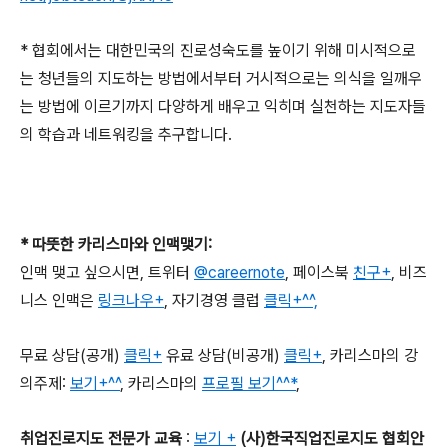
*
협회에서는 대한민국의 진로성숙도를 높이기 위해 미시적으로
는 청년들의 지도하는 방법에서부터 거시적으로는 의식을 일깨우
는 방법에 이르기까지 다양하게 배우고 익히며 실천하는 지도자들
의 학습과 네트워킹을 추구합니다
.
*
따뜻한 카리스마와 인맥맺기
:
인맥 맺고 싶으시면
,
트위터
@careernote
,
페이스북
친구+
,
비즈
니스 인맥은
링크나우+
,
자기경영 클럽
클릭+^^,
무료 상담
(
공개
)
클릭+
유료 상담
(
비공개
)
클릭+
,
카리스마의 강
의주제
:
보기+^^
,
카리스마의
프로필 보기^^*
,
취업진로지도 전문가 교육
:
보기 +
(
사
)
한국직업진로지도 협회
안