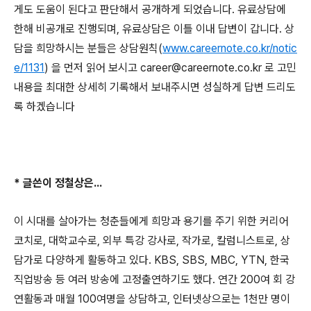
게도 도움이 된다고 판단해서 공개하게 되었습니다
.
유료상담에
한해 비공개로 진행되며
,
유료상담은 이틀 이내 답변이 갑니다
.
상
담을 희망하시는 분들은 상담원칙
(
www.careernote.co.kr/notic
e/1131
)
을 먼저 읽어 보시고
career@careernote.co.kr
로 고민
내용을 최대한 상세히 기록해서 보내주시면 성실하게 답변 드리도
록 하겠습니다
*
글쓴이 정철상은
...
이 시대를 살아가는 청춘들에게 희망과 용기를 주기 위한 커리어
코치로
,
대학교수로
,
외부 특강 강사로
,
작가로
,
칼럼니스트로
,
상
담가로 다양하게 활동하고 있다
. KBS, SBS, MBC, YTN,
한국
직업방송 등 여러 방송에 고정출연하기도 했다
.
연간
200
여 회 강
연활동과 매월
100
여명을 상담하고
,
인터넷상으로는
1
천만 명이