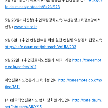
6
월
1
일
)
강민혁 대표의
KPI
를 활용한 취업컨설팅 전략
http://ca
fe.daum.net/jobteach/Sk9N/173
5월 28일까지신청) 취업역량강화교육(부산평생교육정보망에서
신청)
www.ble.or.kr
6
월
8
일
~)
취업 컨설턴트를 위한 실전 컨설팅 역량강화 집중교육
http://cafe.daum.net/jobteach/VpUM/203
6
월
22
일
~)
취업진로지도전문가
40
기 과정
https://careernot
e.co.kr/notice/1611
취업진로지도전문가 교육과정 안내
http://careernote.co.kr/no
tice/1611
(
사
)
한국직업진로지도 협회 정회원 가입안내
http://cafe.daum.
net/jobteach/SjKX/15