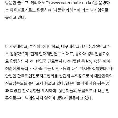
방문한 블로그
‘
커리어노트
(www.careernote.co.kr)’
를 운영하
는 파워블로거로도 활동하며
‘
따뜻한 카리스마
’
라는 닉네임으로
불리고 있다
.
나사렛대학교
,
부산외국어대학교
,
대구대학교에서 취업전담교수
로 활동했으며
,
현재 인재개발연구소 대표
,
동아대 강의전담교수
로 활동하면서
<
대한민국 진로백서
>, <
따뜻한 독설
>, <
심리학이
청춘에게 묻다
>, <
가슴 뛰는 비전
>
등의 다수 저서를 집필했다
.
사
단법인 한국직업진로지도협회를 설립해 부회장으로서 대한민국의
진로성숙도를 높이고자 힘쓰고 있다
.
젊은이들에게 가슴 뛰는 꿈
과 희망찬 진로방향을 제시하며
‘
젊은이들의 무릎팍도사
’
라는 언
론으로부터 닉네임까지 얻으며 맹렬히 활동하고 있다
.