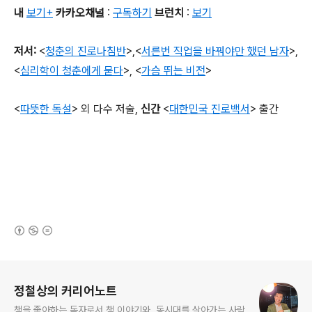
내
보기+
카카오채널
:
구독하기
브런치
:
보기
저서
:
<
청춘의 진로나침반
>,
<
서른번 직업을 바꿔야만 했던 남자
>,
<
심리학이 청춘에게 묻다
>, <
가슴 뛰는 비전
>
<
따뜻한 독설
>
외 다수 저술
,
신간
<
대한민국 진로백서
>
출간
(새창열림)
로그 정보
정철상의 커리어노트
책을 좋아하는 독자로서 책 이야기와, 동시대를 살아가는 사람