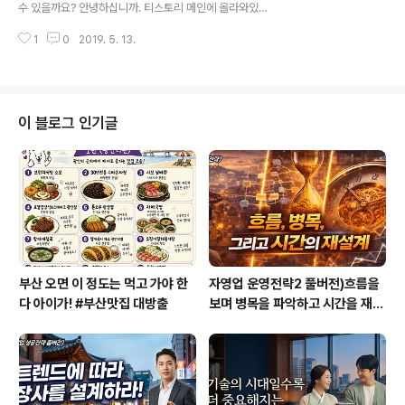
수 있을까요? 안녕하십니까. 티스토리 메인에 올라와있던
조직컨설팅 쪽으로의 세부진로를 생각해 두었었습니다. 그
선생님의 블로그 글을 읽어보고, 글이 좋아 저도 직접 메일
런데 아무래도 대학원진학이 추가적으로 등록금이 들어가
1
0
2019. 5. 13.
을 드리게 되었습니다. 저는 대학교 졸업을 1년 정도 앞두
는 입장이다 보니 현실적인 이유를..
고 있는 20대 초반 남학생입니다. 학부는 모 대학교 자연
과학대학 모과를 진학했으며 대학원은 동대 공과대학으로
진학할 계획입니다. 저는 대학교를 들어오자마자 헤맸던
시간이 길었던 것 같습니다. 제 스스로 잘하고 있다고 느끼
이 블로그 인기글
기보다는 자꾸만 뭔가를 더 해야 하고, 남들보다 특별하고
뛰어나야 한다는 생각을 항상 해왔습니다. 뒤돌아보면 나
름대로 값지고, 많은 걸 배울 수 있었던 시간들이기도 했지
만 또 다시 겪고 싶지는 않은 과정이기도 합니다. 소위 말해
'대학교 와서 놀 거면 제대로 놀..
부산 오면 이 정도는 먹고 가야 한
자영업 운영전략2 풀버전)흐름을
다 아이가! #부산맛집 대방출
보며 병목을 파악하고 시간을 재설
계하라