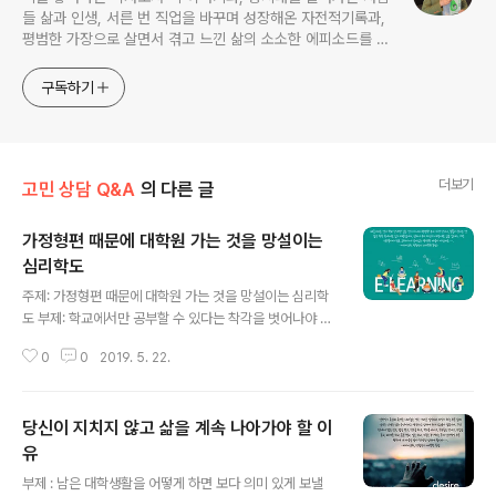
들 삶과 인생, 서른 번 직업을 바꾸며 성장해온 자전적기록과,
평범한 가장으로 살면서 겪고 느낀 삶의 소소한 에피소드를 전
한다. 젊은이들의 고민해결사로 따뜻한 세상 만드는데 일조하
고픈 커리어코치, 유튜브: 정교수의 인생수업
구독하기
더보기
고민 상담 Q&A
의 다른 글
가정형편 때문에 대학원 가는 것을 망설이는
심리학도
글 내용
주제: 가정형편 때문에 대학원 가는 것을 망설이는 심리학
도 부제: 학교에서만 공부할 수 있다는 착각을 벗어나야 주
도적 공부가 가능 저는 20대 후반으로 00대학교에서 심리
0
0
2019. 5. 22.
학과 4학년에 재학중인 남학생입니다. 현재 졸업연기를 한
번 하였고 내년 2월 졸업예정입니다. 4.0/4.5 Opic IH,
사회조사분석사, 교환학생 1년, 어학연수 1년, 외국인학생
당신이 지치지 않고 삶을 계속 나아가야 할 이
도우미6개월, 학부생 때 쓴 영어논문 1편 전공이 심리학과
이다 보니 아무래도 대학원에 큰 관심을 두고 있었습니다.
유
글 내용
세부전공은 산업심리 쪽으로 하여 HR컨설팅업체나 연구
부제 : 남은 대학생활을 어떻게 하면 보다 의미 있게 보낼
소 쪽으로의 취업을 생각하고 있었습니다. 역량개발쪽이나