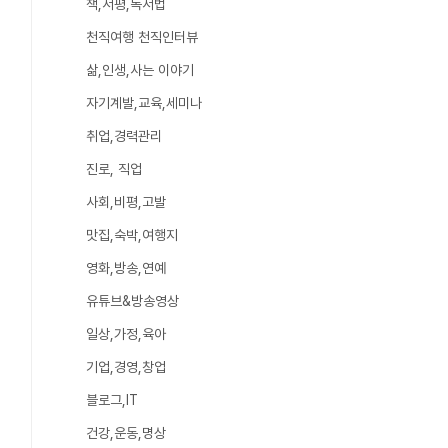
책,서평,독서법
천직여행 천직인터뷰
삶,인생,사는 이야기
자기계발,교육,세미나
취업,경력관리
진로, 직업
사회,비평,고발
맛집,숙박,여행지
영화,방송,연예
유튜브&방송영상
일상,가정,육아
기업,경영,창업
블로그,IT
건강,운동,명상