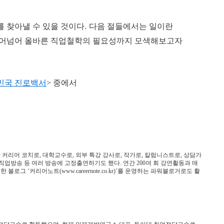
.
 찾아낼 수 있을 것이다
다음 절들에서는 일이란
어넘어 올바른 직업철학의 필요성까지 모색해보고자
민국 진로백서
>
중에서
한 커리어 코치로
,
대학교수로
,
외부 특강 강사로
,
작가로
,
칼럼니스트로
,
상담가
직업방송 등 여러 방송에 고정출연하기도 했다
.
연간
200
여 회 강연활동과 매
문한 블로그
‘
커리어노트
(www.careernote.co.kr)’
를 운영하는 파워블로거로도 활