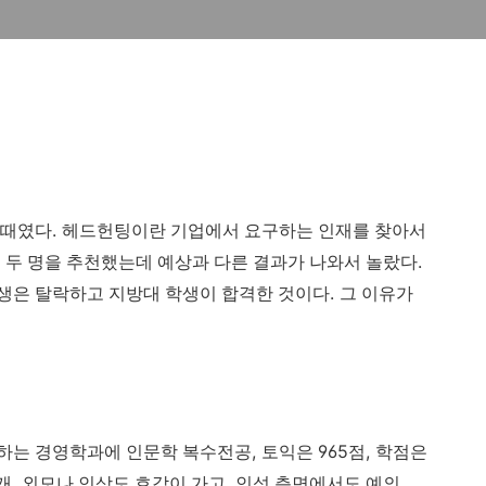
.
 때였다
헤드헌팅이란 기업에서 요구하는 인재를 찾아서
.
 두 명을 추천했는데 예상과 다른 결과가 나와서 놀랐다
.
생은 탈락하고 지방대 학생이 합격한 것이다
그 이유가
,
965
,
호하는 경영학과에 인문학 복수전공
토익은
점
학점은
,
,
개
외모나 인상도 호감이 가고
인성 측면에서도 예의