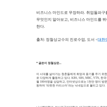
.
비즈니스 마인드로 무장하라
취업돌파구를
,
무엇인지 알아보고
비즈니스 마인드를 뛰
.
한다
출처
:
정철상교수의 진로수업
,
도서
<
대한
글쓴이 정철상은
*
...
이 시대를 살아가는 청춘들에게 희망과 용기를 주기 위
로 다양하게 활동하고 있다
. KBS, SBS, MBC, YTN,
한국
월
100
여명을 상담하고
,
인터넷상으로는
1
천만 명이 방
동하며
‘
따뜻한 카리스마
’
라는 닉네임으로 불리고 있다
.