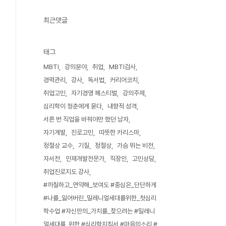
최근댓글
태그
MBTI
강의분야
취업
MBTI검사
경력관리
강사
독서법
커리어코치
취업고민
자기경영 페스티벌
강의주제
심리학이 청춘에게 묻다
내향적 성격
서른 번 직업을 바꿔야만 했던 남자
자기계발
진로고민
따뜻한 카리스마
정철상 교수
기질
정철상
가슴 뛰는 비전
자서전
인재개발전문가
직장인
고민상담
취업진로지도 강사
#까칠하고_연약해_보여도 #중심은_단단하게
#나를_잃어버린_밀레니얼세대를위한_첫심리
학수업 #자신만의_가치를_찾으려는 #밀레니
얼세대를_위한 #심리학지침서 #마음의소리 #