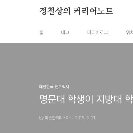
본문 바로가기
정철상의 커리어노트
홈
태그
미디어로그
위
대한민국 진로백서
명문대 학생이 지방대 
by 따뜻한카리스마
2019. 3. 21.