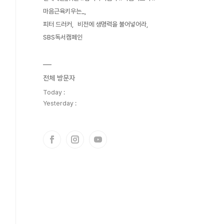
마음근육키우는_
피터 드러커
비전에 생명력을 불어넣어라
SBS독서캠페인
전체 방문자
Today :
Yesterday :