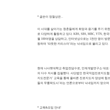
글쓴이 정철상은
*
...
이 시대를 살아가는 청춘들에게 희망과 용기를 주기 위
로 다양하게 활동하고 있다
한국
. KBS, SBS, MBC, YTN,
월
여명을 상담하고
인터넷상으로는
천만 명이 방
100
,
1
동하며
따뜻한 카리스마
라는 닉네임으로 불리고 있다
‘
’
.
현재 나사렛대학교 취업전담수로
인재개발연구소 대표
,
의 다수 저서를 집필했다
사단법인 한국직업진로지도협회
.
지도전문가
교육을 통해 올바른 진로지도자 양성에 힘
’
들의 무릎팍도사
라는 언론으로부터 닉네임까지 얻으며
’
교육
모임 안내
*
&
!