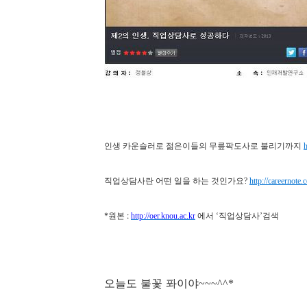
인생 카운슬러로 젊은이들의 무릎팍도사로 불리기까지
h
직업상담사란 어떤 일을 하는 것인가요
?
http://careernote.
*원본 :
에서
직업상담사
검색
http://oer.knou.ac.kr
‘
’
오늘도 불꽃 퐈이야
~~~^^*