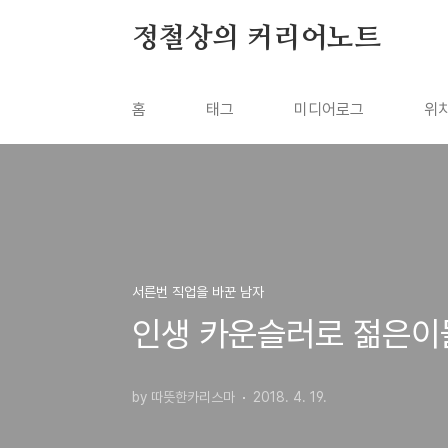
본문 바로가기
정철상의 커리어노트
홈
태그
미디어로그
위
서른번 직업을 바꾼 남자
인생 카운슬러로 젊은이
by 따뜻한카리스마
2018. 4. 19.