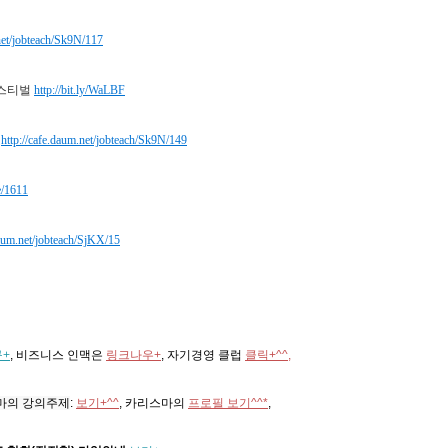
.net/jobteach/Sk9N/117
페스티벌
http://bit.ly/WaLBF
기
http://cafe.daum.net/jobteach/Sk9N/149
e/1611
daum.net/jobteach/SjKX/15
+
, 비즈니스 인맥은
링크나우+
, 자기경영 클럽
클릭+^^,
마의 강의주제
:
보기+^^
,
카리스마의
프로필 보기^^*
,