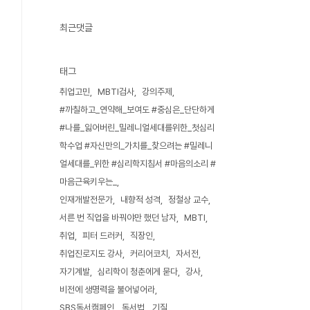
최근댓글
태그
취업고민
MBTI검사
강의주제
#까칠하고_연약해_보여도 #중심은_단단하게
#나를_잃어버린_밀레니얼세대를위한_첫심리
학수업 #자신만의_가치를_찾으려는 #밀레니
얼세대를_위한 #심리학지침서 #마음의소리 #
마음근육키우는_
인재개발전문가
내향적 성격
정철상 교수
서른 번 직업을 바꿔야만 했던 남자
MBTI
취업
피터 드러커
직장인
취업진로지도 강사
커리어코치
자서전
자기계발
심리학이 청춘에게 묻다
강사
비전에 생명력을 불어넣어라
SBS독서캠페인
독서법
기질