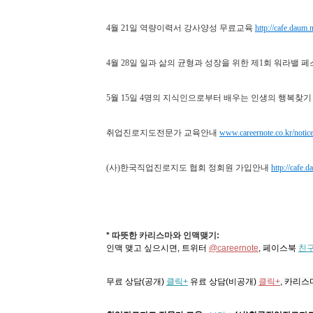
월
일 역량이력서 강사양성 무료교육
4
21
http://cafe.daum
월
일 일과 삶의 균형과 성장을 위한 제
회 워라밸 
4
28
1
월
일
명의 지식인으로부터 배우는 인생의 행복찾
5
15
4
취업진로지도전문가 교육안내
www.careernote.co.kr/notic
사
한국직업진로지도 협회 정회원 가입안내
(
)
http://cafe.
* 따뜻한 카리스마와 인맥맺기:
인맥 맺고 싶으시면, 트위터
@careernote
, 페이스북
친구
무료 상담(공개)
클릭+
유료 상담(비공개)
클릭+
,
카리스