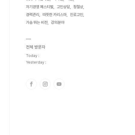
자기경영 페스티벌
고민상담
정철상
경력관리
따뜻한 카리스마
진로고민
가슴 뛰는 비전
강의분야
전체 방문자
Today :
Yesterday :