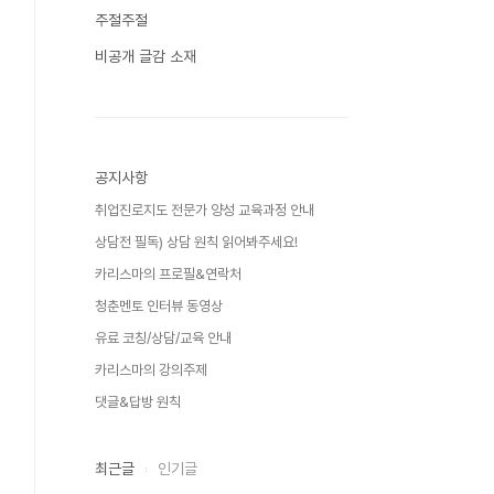
주절주절
비공개 글감 소재
공지사항
취업진로지도 전문가 양성 교육과정 안내
상담전 필독) 상담 원칙 읽어봐주세요!
카리스마의 프로필&연락처
청춘멘토 인터뷰 동영상
유료 코칭/상담/교육 안내
카리스마의 강의주제
댓글&답방 원칙
최근글
인기글