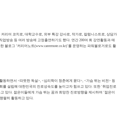
한 커리어 코치로
대학교수로
외부 특강 강사로
작가로
칼럼니스트로
상담가
,
,
,
,
,
직업방송 등 여러 방송에 고정출연하기도 했다
연간
여 회 강연활동과 매
.
200
문한 블로그
커리어노트
를 운영하는 파워블로거로도 활
‘
(www.careernote.co.kr)’
 활동하면서
따뜻한 독설
심리학이 청춘에게 묻다
가슴 뛰는 비전
등
<
>, <
>, <
>
를 설립해 대한민국의 진로성숙도를 높이고자 힘쓰고 있다
또한
취업진로
.
‘
쓰고 있다
젊은이들에게 가슴 뛰는 꿈과 희망찬 진로방향을 제시하며
젊은이
.
‘
 맹렬히 활동하고 있다
.