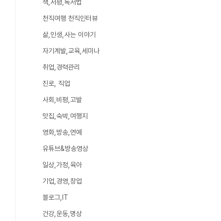
책,서평,독서법
천직여행 천직인터뷰
삶,인생,사는 이야기
자기계발,교육,세미나
취업,경력관리
진로, 직업
사회,비평,고발
맛집,숙박,여행지
영화,방송,연예
유튜브&방송영상
일상,가정,육아
기업,경영,창업
블로그,IT
건강,운동,명상