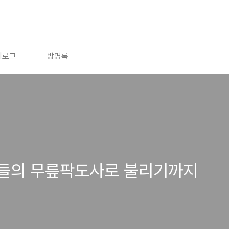
치로그
방명록
들의 무릎팍도사로 불리기까지