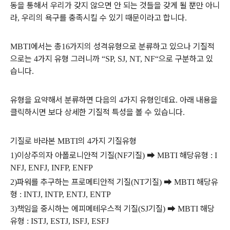
동을 통해서 우리가 갖지 않으면 안 되는 것들을 갖게 될 뿐만 아니
라
우리의 욕구를 충족시킬 수 있기 때문이라고 합니다
,
.
에서는 총
가지의 성격유형으로 분류하고 있으나 기질적
MBTI
16
으로는
가지 유형 그러니까
으로 구분하고 있
4
“SP, SJ, NT, NF“
습니다
.
유형을 요약해서 분류하면 다음의
가지 유형인데요
아래 내용을
4
.
클릭하시면 보다 상세한 기질적 특성을 볼 수 있습니다
.
기질로 바라본
의
가지 기질유형
MBTI
4
이상주의자 아폴로니안적 기질
기질
➡
해당유형
1)
(NF
)
MBTI
: I
NFJ, ENFJ, INFP, ENFP
파워를 추구하는 프로메티안적 기질
기질
➡
해당유
2)
(NT
)
MBTI
형
: INTJ, INTP, ENTJ, ENTP
책임을 중시하는 에피메테우스적 기질
기질
➡
해당
3)
(SJ
)
MBTI
유형
: ISTJ, ESTJ, ISFJ, ESFJ