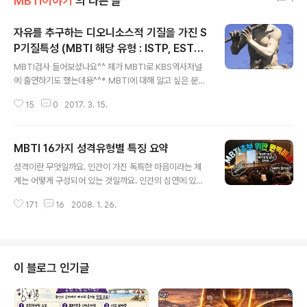
MBTI이야기
의 다른 글
자유를 추구하는 디오니소스적 기질을 가진 S
P기질특성 (MBTI 해당 유형 : ISTP, ESTP, I
글 내용
SFP, ESFP)
MBTI검사 들어보셨나요^^ 제가 MBTI로 KBS역사저널
에 출연하기도 했는데용^^* MBTI에 대해 알고 싶은 분들
을 위해 여러 정보를 제 블로그에 올려뒀답니다. 관심 있는
15
0
2017. 3. 15.
분들은 꼼꼼히 보시길 권합니다. MBTI에서 분류한 기질적
특성을 차례대로 알려드리려고 하는데요. 오늘은 자유를
추구하는 디오니소스적 기질을 가진 SP기질특성을 한 번
MBTI 16가지 성격유형별 특징 요약
알려드리려 합니다. MBTI 해당 유형으로는 'ISTP, ESTP,
글 내용
ISFP, ESFP유형'이 해당되겠습니다. 자신의 유형이 궁금
성격이란 무엇일까요. 인간이 가진 독특한 마음이라는 체
하신 분들은 하단의 간단한 유형테스트로 추정해보실 수도
계는 어떻게 구성되어 있는 것일까요. 인간의 심연에 있는
있겠습니다. 기질(氣質)이란 사전적으로는 ‘타고난 기품과
성격, 심리, 기질, 성향을 모르고는 세상을 이해할 수 없습
성질’을 말합니다. 심리학적으로는 사람의 행동이나 성격
171
16
2008. 1. 26.
니다. 그렇지만 어떠한 검사도 인간을 모두 표현할 수 없을
에서 뚜렷하게 드러나는 유전적, 생물학적, 감정적 경향을
것입니다. 그러나 그 중에서도 가장 실제적인 정보를 담고
말하는데요. BC..
전달하고 있는 MBTI의 성격유형별 특징별 정보를 이해함
으로 인간에 대한 이해의 폭을 넓힐 수 있을 것입니다. 이
글의 내용은 도서출판을 위해서 MBTI의 16가지 성격유형
이 블로그 인기글
에 대한 특징을 요약한 부분입니다. 따라서 인용시 반드시
출처를 밝혀주시길 바랍니다. 유튜브로도 담았는데요. 아
래영상은 역사저널그날에 출연해 MBTI로 바라본 세종대