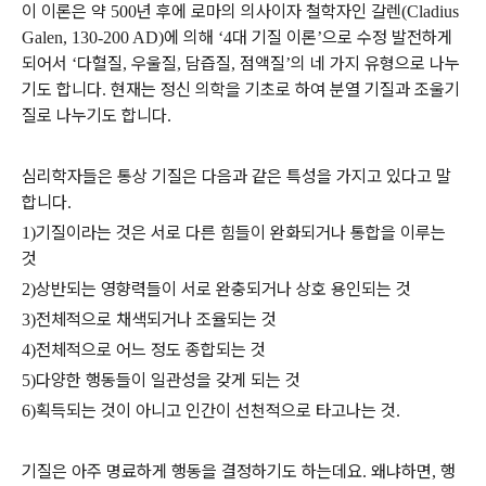
이 이론은 약
년 후에 로마의 의사이자 철학자인 갈렌
500
(Cladius
에 의해
대 기질 이론
으로 수정 발전하게
Galen, 130-200 AD)
‘4
’
되어서
다혈질
우울질
담즙질
점액질
의 네 가지 유형으로 나누
‘
,
,
,
’
기도 합니다
현재는 정신 의학을 기초로 하여 분열 기질과 조울기
.
질로 나누기도 합니다
.
심리학자들은 통상 기질은 다음과 같은 특성을 가지고 있다고 말
합니다
.
기질이라는 것은 서로 다른 힘들이 완화되거나 통합을 이루는
1)
것
상반되는 영향력들이 서로 완충되거나 상호 용인되는 것
2)
전체적으로 채색되거나 조율되는 것
3)
전체적으로 어느 정도 종합되는 것
4)
다양한 행동들이 일관성을 갖게 되는 것
5)
획득되는 것이 아니고 인간이 선천적으로 타고나는 것
6)
.
기질은 아주 명료하게 행동을 결정하기도 하는데요
왜냐하면
행
.
,