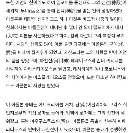
또한 예언의 신이기도 하여 델포이를 중심으로 그의 신전
神殿
이
(
)
세워져
무녀
巫女
를 통해 신탁
神託
을 받는 일이 성행하였다
,
(
)
(
)
.
아폴론은 태양의 신이라고도 하나 이것은 비교적 나중의 일이다
.
신화에서는 아폴론신이 태어난 후 얼마 안 되어 델포이에서 대사
大蛇
피톤을 사살하였다고 하여
활과 화살이 그의 특징적 무기
(
)
,
이다
사랑의 신화도 많아
예를 들면 다프네는 아폴론의 구애
求
.
,
(
愛
를 피하여 월계수가 되었고
카산드라는 그의 사랑을 받아 예언
)
,
의 힘을 얻었으며
하천신
河川神
페네이오스의 손녀 귀레네를
,
(
)
사랑하여 아리스타이오스를 낳았고
테사리아의 왕녀 코로니스와
,
의 사이에서는 아스클레피오스를 얻었으며
또한 미소년 히아킨토
,
스도 아폴론의 사랑을 받았다
.
이 아폴론 숭배는 에트루리아를 거쳐
남
南
이탈리아의 그리스 식
,
(
)
민지로부터 직접 로마로 들어와
일찍이 로마에는 그의 신전이 세
,
워졌고
훗날 아우구스투스제
帝
가 아폴론을 특별히 신봉하여 파
,
(
)
라티누스의 언덕에 대신전이 세워졌으며
아폴론 숭배가 성행하였
,