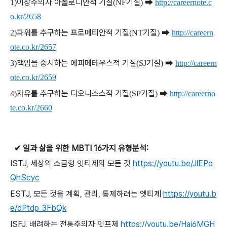
이상주의자 아폴로니안적 기질
기질
➡
1)
(NF
)
http://careernote.c
o.kr/2658
파워를 추구하는 프로메티안적 기질
기질
➡
2)
(NT
)
http://careern
ote.co.kr/2657
책임을 중시하는 에피메테우스적 기질
기질
➡
3)
(SJ
)
http://careern
ote.co.kr/2659
자유를 추구하는 디오니소스적 기질
기질
➡
4)
(SP
)
http://careerno
te.co.kr/2660
✔
일과 삶을 위한
MBTI 16
가지 유형분석
:
ISTJ,
세상의 소금형 잇티제의 모든 것
https://youtu.be/JlEPo
QhScyc
ESTJ,
모든 것을 계획
,
관리
,
통제하려는 엣티제
https://youtu.b
e/dPtdp_3FbQk
ISFJ,
배려하는 전통주의자 잇프제
https://youtu.be/Hai6MGH