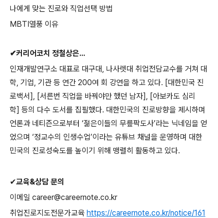
나에게 맞는 진로와 직업선택 방법
MBTI
열풍 이유
✔
커리어코치 정철상은
...
인재개발연구소 대표로 대구대
,
나사렛대 취업전담교수를 거쳐 대
학
,
기업
,
기관 등 연간
200
여 회 강연을 하고 있다
. [
대한민국 진
로백서
], [
서른번 직업을 바꿔야만 했던 남자
], [
아보카도 심리
학
]
등의 다수 도서를 집필했다
.
대한민국의 진로방향을 제시하며
언론과 네티즌으로부터
‘
젊은이들의 무릎팍도사
’
라는 닉네임을 얻
었으며
‘
정교수의 인생수업
’
이라는 유튜브 채널을 운영하며 대한
민국의 진로성숙도를 높이기 위해 맹렬히 활동하고 있다
.
✔
교육
&
상담 문의
이메일
career@careernote.co.kr
취업진로지도전문가교육
https://careernote.co.kr/notice/161