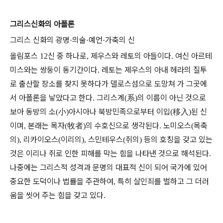
그리스신화의 아폴론
그리스 신화의 광명
의술
예언
가축의 신
·
·
·
올림포스
신 중 하나로
제우스와 레토의 아들이다
여신 아르테
12
,
.
미스와는 쌍둥이 동기간이다
레토는 제우스의 아내 헤라의 질투
.
로 출산할 장소를 찾지 못하다가 델로스섬으로 도망쳐 가 그곳에
서 아폴론을 낳았다고 한다
그리스계
系
의 이름이 아닌 것으로
.
(
)
보아 동방의 소
小
아시아나 북방민족으로부터 이입
移入
된 신
(
)
(
)
이며
본래는 목자
牧者
의 수호신으로 생각된다
노미오스
목축
,
(
)
.
(
의
리카이오스
이리의
스민테우스
쥐의
등의 호칭을 갖고 있는
),
(
),
(
)
것은 이리나 쥐로 인한 피해를 막는 힘을 나타낸 것으로 해석된다
.
나중에는 그리스적 성격과 문명의 대표적 신이 되어 국가에 있어
중요한 도덕이나 법률을 주관하여
특히 살인죄를 벌하고 그 더러
,
움을 씻어 주는 힘을 갖고 있다
.