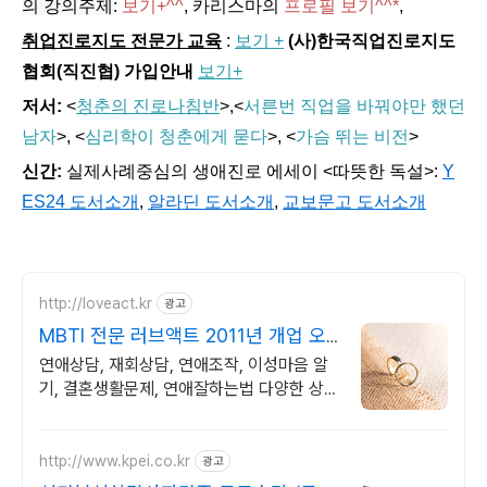
의 강의주제
:
보기+^^
,
카리스마의
프로필 보기^^*
,
취업진로지도 전문가 교육
:
보기 +
(사)한국직업진로지도
협회(직진협) 가입안내
보기+
저서:
<
청춘의 진로나침반
>,
<
서른번 직업을 바꿔야만 했던
남자
>, <
심리학이 청춘에게 묻다
>, <
가슴 뛰는 비전
>
신간:
실제사례중심의 생애진로 에세이 <따뜻한 독설>:
Y
ES24 도서소개
,
알라딘 도서소개
,
교보문고 도서소개
http://loveact.kr
광고
MBTI 전문 러브액트 2011년 개업 오
랜 업력
연애상담, 재회상담, 연애조작, 이성마음 알
기, 결혼생활문제, 연애잘하는법 다양한 상황
처리가능업체, 현실적으로 도움이 되는 상담,
일단 문의부탁드립니다.
http://www.kpei.co.kr
광고