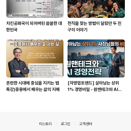
치킨공화국이 되어버린 씁쓸한 대
천직을 찾는 방법이 달랐던 두 친
한민국
구의 이야기
혼란한 시대에 중심을 지키는 법
[자영업트렌드] 살아남는 상위
특강)중용에서 배우는 삶의 지혜
1% 경영비밀 - 원맨테크와 AI경
영전략
의안내
티스토리
로그인
고객센터