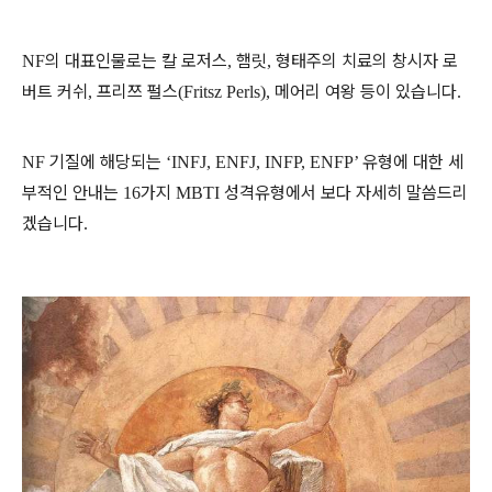
의 대표인물로는 칼 로저스
햄릿
형태주의 치료의 창시자 로
NF
,
,
버트 커쉬
프리쯔 펄스
메어리 여왕 등이 있습니다
,
(Fritsz Perls),
.
기질에 해당되는
유형에 대한 세
NF
‘INFJ, ENFJ, INFP, ENFP’
부적인 안내는
가지
성격유형에서 보다 자세히 말씀드리
16
MBTI
겠습니다
.