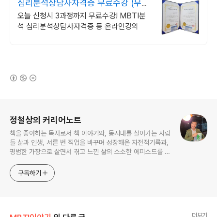
심리분석상담사자격증 무료수강 (무료
수강)MBTI분석법
오늘 신청시 3과정까지 무료수강! MBTI분
석 심리분석상담사자격증 등 온라인강의
(새창열림)
로그 정보
정철상의 커리어노트
책을 좋아하는 독자로서 책 이야기와, 동시대를 살아가는 사람
들 삶과 인생, 서른 번 직업을 바꾸며 성장해온 자전적기록과,
평범한 가장으로 살면서 겪고 느낀 삶의 소소한 에피소드를 전
한다. 젊은이들의 고민해결사로 따뜻한 세상 만드는데 일조하
고픈 커리어코치, 유튜브: 정교수의 인생수업
구독하기
더보기