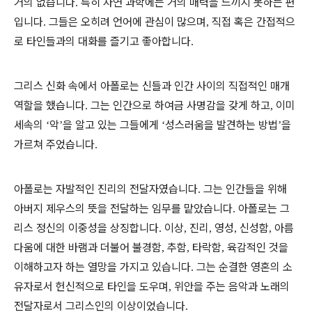
거의 없습니다
특히 자연 과학에는 거의 매력을 느끼지 못하는 편
.
입니다
그들은 오히려 언어에 관심이 많으며
직접 혹은 간접적으
.
,
로 타인들과의 대화를 즐기고 좋아합니다
.
그리스 신화 속에서 아폴로는 신들과 인간 사이의 직접적인 매개
역할을 했습니다
그는 인간으로 하여금 사명감을 갖게 하고
이미
.
,
세속의
악
을 알고 있는 그들에게
성스러움을
발견하는
방법
을
‘
’
‘
’
가르쳐 주었습니다
.
아폴로는 자발적인 진리의 전달자였습니다
그는 인간들을 위해
.
아버지 제우스의 뜻을 전달하는 임무를 맡았습니다
아폴로는 그
.
리스 정신의 이중성을 상징합니다
이상
진리
영성
신성함
아름
.
,
,
,
,
다움에 대한 바램과 더불어 불경함
추함
타락함
육감적인 것을
,
,
,
이해하고자 하는 열망을 가지고 있습니다
그는 순결한 영혼의 소
.
유자로서 헌신적으로 타인을 도우며
위안을 주는 음악과 노래의
,
전달자로서 그리스인의 이상이었습니다
.