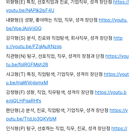
외향형
(E)
특징
,
선호직업과 진로
,
기업직무
,
성격 장단점
https://
youtu.be/NAPik2isF4U
내향형
(I)
성향
,
좋아하는 직업
,
직무
,
성격 장단점
https://youtu.
be/VoeJAoVjjGQ
감각형
(S)
분석
,
진로와 직업탐색
,
회사직무
,
성격 장단점
http
s://youtu.be/FZglAuXNzqs
직관형
(N)
탐구
,
선호직업
,
직무
,
성격의 장점과 단점
https://you
tu.be/fplRGFMsh28
사고형
(T)
특징
,
직업탐색
,
기업직무
,
성격의 장단점
https://yout
u.be/maWVojismxM
감정형
(F)
성향
,
직업
,
직무탐색
,
성격의 장단점
https://youtu.b
e/qQLHPqaRHfs
판단형
(J)
분석
,
진로
,
직업탐색
,
기업직무
,
성격 장단점
https://y
outu.be/TtdJo3QKVbM
인식형
(P)
탐구
,
선호하는 직업
,
직무
,
진로
,
성격 장단점
https://