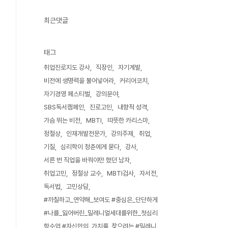
최근댓글
태그
취업진로지도 강사
직장인
자기계발
비전에 생명력을 불어넣어라
커리어코치
자기경영 페스티벌
강의분야
SBS독서캠페인
진로고민
내향적 성격
가슴 뛰는 비전
MBTI
따뜻한 카리스마
정철상
인재개발전문가
강의주제
취업
기질
심리학이 청춘에게 묻다
강사
서른 번 직업을 바꿔야만 했던 남자
취업고민
정철상 교수
MBTI검사
자서전
독서법
고민상담
#까칠하고_연약해_보여도 #중심은_단단하게
#나를_잃어버린_밀레니얼세대를위한_첫심리
학수업 #자신만의_가치를_찾으려는 #밀레니