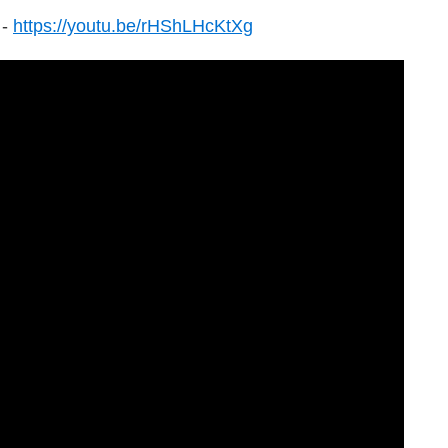
-
https://youtu.be/rHShLHcKtXg