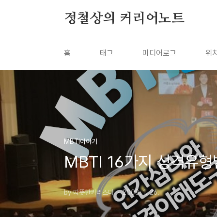
본문 바로가기
정철상의 커리어노트
홈
태그
미디어로그
위
MBTI이야기
MBTI 16가지 성격유형
by 따뜻한카리스마
2008. 1. 26.