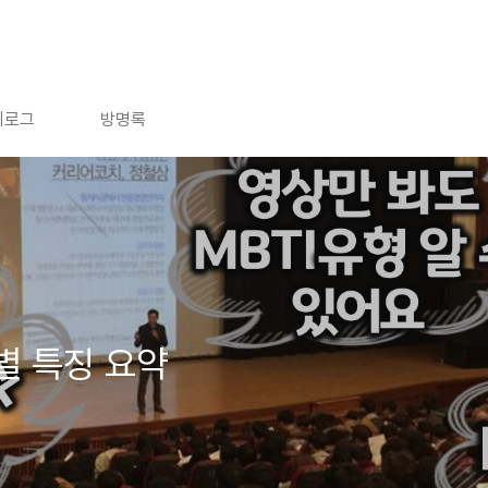
치로그
방명록
별 특징 요약