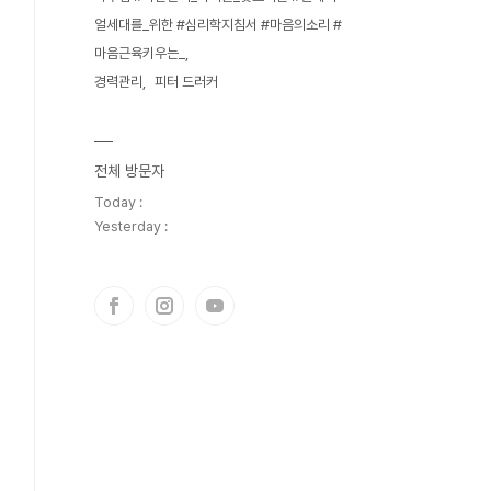
얼세대를_위한 #심리학지침서 #마음의소리 #
마음근육키우는_
경력관리
피터 드러커
전체 방문자
Today :
Yesterday :