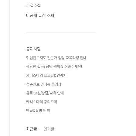
주절주절
비공개 글감 소재
공지사항
취업진로지도 전문가 양성 교육과정 안내
상담전 필독) 상담 원칙 읽어봐주세요!
카리스마의 프로필&연락처
청춘멘토 인터뷰 동영상
유료 코칭/상담/교육 안내
카리스마의 강의주제
댓글&답방 원칙
최근글
인기글