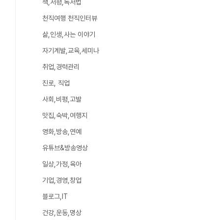
책,서평,독서법
천직여행 천직인터뷰
삶,인생,사는 이야기
자기계발,교육,세미나
취업,경력관리
진로, 직업
사회,비평,고발
맛집,숙박,여행지
영화,방송,연예
유튜브&방송영상
일상,가정,육아
기업,경영,창업
블로그,IT
건강,운동,명상