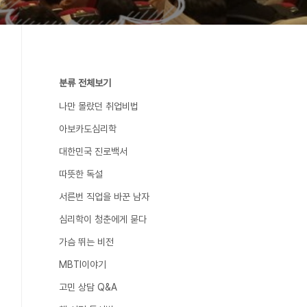
분류 전체보기
나만 몰랐던 취업비법
아보카도심리학
대한민국 진로백서
따뜻한 독설
서른번 직업을 바꾼 남자
심리학이 청춘에게 묻다
가슴 뛰는 비전
MBTI이야기
고민 상담 Q&A