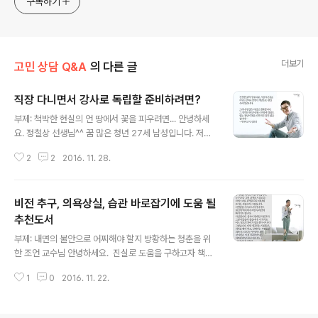
구독하기
더보기
고민 상담 Q&A
의 다른 글
직장 다니면서 강사로 독립할 준비하려면?
글 내용
부제: 척박한 현실의 언 땅에서 꽃을 피우려면... 안녕하세
요. 정철상 선생님^^ 꿈 많은 청년 27세 남성입니다. 저는
올해 2월 모 지역의 지방사립대학 무역학과를 졸업하고,
2
2
2016. 11. 28.
페인트 업계 중 나름 이름 있는 기업에 영업 사원으로 입사
하였습니다. 근무 또한 이 지역에서 하고 있고요. 현재 5개
월차 접어들고 있는데요. 저는 사람 만나기를 참 좋아하고
비전 추구, 의욕상실, 습관 바로잡기에 도움 될
누가 봐도 활발함이 넘치는 사람입니다. 그러다 보니 대학
생활 중에도 다른 또래 학생들보다도 많은 대외활동에 참
추천도서
글 내용
여하였고, 전국에 있는 다양한 사람들을 만날 수 있었습니
부제: 내면의 불안으로 어찌해야 할지 방황하는 청춘을 위
다. 또한 한 번 알게 된 사람에 대해서도 얼굴은 자주 보지
한 조언 교수님 안녕하세요. 진실로 도움을 구하고자 책도
못하지만, 주기적인 연락을 취할 정도로 주변 사람들을 많
보고 인터넷을 둘러보다가 최근에 교수님의 블로그를 알게
이 아끼는 편입니다. 또한 새로운 사람을 만날 때도 적극적
1
0
2016. 11. 22.
되었습니다. 때로는 따뜻하고 또는 냉철하게 다양한 분들
으로 먼저 다가갑니다...
사연에 남겨주신 페이스북의 feedback을 읽고 나서 깊은
감명을 받았습니다. 이렇게 많은 분들을 위해 힘써주시고