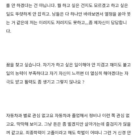
를 안 하겠다는 건 아닙니다
뭘 하고 싶은 건지도 모르겠고 하고 싶은
.
일도 뚜렷하게 안 잡히고
남들은 다 하나만 바라보면서 열정을 쏟아 붓
.
는 거 같은데 저는 이러지도 저러지도 못하고
좀 제자신이 답답합니
,,,
다
.
꿈을 찾고 싶습니다
자기가 하고 싶은 일이해야 안 지겹고 재미도 붙고
.
일의 능력이 부족하다고 자기 자신이 느끼면 더 열심히 해야겠다는 자
극도 받고 활력도 좀 생기고 그렇지 않나요
?
자동차과 별로 관심 없고요 자동차과 졸업해서 정비나 이런 쪽 관심 없
고요
딱딱해 보이고
그냥 돈은 좀 벌겠지만 살아가는데 즐겁지가 않을
.
.
꺼 같고요
최종학력이 고졸이라고 해도 학벌이
어떠니
그런 거 신경 안
.