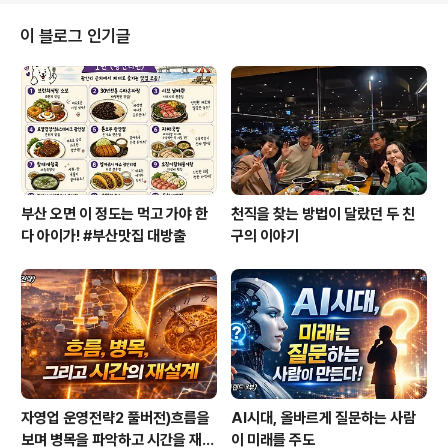
애써주심에 진심으로 감사드립니다. 꼭 한번 찾아뵙고 싶
습니다. 저는 현재 00대학교에 다니고 있는 국제통상학과
이 블로그 인기글
3학년 27살 000이라고 합니다. 그 동안 이 나이 먹도록
정신도 안 차리고 철도 안 들어 제 스스로 인생을 너무나도
많은 복합적인 것들로 어지럽게 얽혀 놓아 정확히 어디서
부터 써 내려 가야하는지 너무 부끄럽습니다. 그래도 용기
를 내어 제가 지금까지 걸어..
부산 오면 이 정도는 먹고 가야 한
천직을 찾는 방법이 달랐던 두 친
다 아이가! #부산맛집 대방출
구의 이야기
자영업 운영전략2 풀버전)흐름을
AI시대, 올바르게 질문하는 사람
보며 병목을 파악하고 시간을 재설
이 미래를 주도