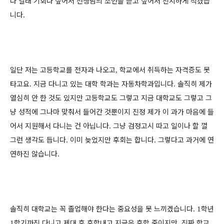
다 길래 기회다 싶어서 선생님의 조언을 듣고 싶어서 진지하게 적겠습
니다
.
일단 저는 고등학교를 전자과 나오고
학교에서 취득하는 자격증도 못
,
타고요
지금 다니고 있는 대학 학과는 자동차학과입니다
솔직히 제가
.
.
열심히 안 한 것도 있지만 고등학교도 그렇고 지금 대학교도 그렇고 그
냥 성적에 그나마 맞춰서 들어간 것뿐이지 진정 제가 이 과가 마음에 들
어서 지원해서 다니는 건 아닙니다
그냥 검정고시 따고 일이나 할 껄
.
그런 생각도 듭니다
이미 늦었지만 후회는 합니다
그렇다고 과거에 연
.
.
연하진 않습니다
.
솔직히 대학교는 꼭 졸업해야 한다는 중요성을 못 느끼겠습니다
학년
. 1
학기까진 다니고 제대 후 휴학내고 지금은 휴학 중이지만
진짜 학교
1
.