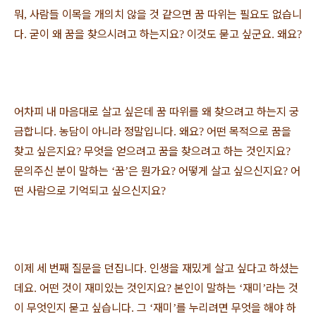
뭐
사람들 이목을 개의치 않을 것 같으면 꿈 따위는 필요도 없습니
,
다
굳이 왜 꿈을 찾으시려고 하는지요
이것도 묻고 싶군요
왜요
.
?
.
?
어차피 내 마음대로 살고 싶은데 꿈 따위를 왜 찾으려고 하는지 궁
금합니다
농담이 아니라 정말입니다
왜요
어떤 목적으로 꿈을
.
.
?
찾고 싶은지요
무엇을 얻으려고 꿈을 찾으려고 하는 것인지요
?
?
문의주신 분이 말하는
꿈
은 뭔가요
어떻게 살고 싶으신지요
어
‘
’
?
?
떤 사람으로 기억되고 싶으신지요
?
이제 세 번째 질문을 던집니다
인생을 재밌게 살고 싶다고 하셨는
.
데요
어떤 것이 재미있는 것인지요
본인이 말하는
재미
라는 것
.
?
‘
’
이 무엇인지 묻고 싶습니다
그
재미
를 누리려면 무엇을 해야 하
.
‘
’