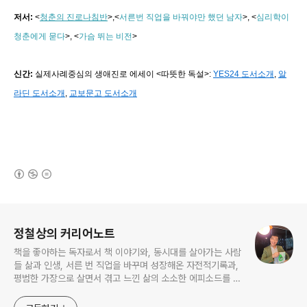
저서:
<
청춘의 진로나침반
>,
<
서른번 직업을 바꿔야만 했던 남자
>, <
심리학이
청춘에게 묻다
>, <
가슴 뛰는 비전
>
신간:
실제사례중심의 생애진로 에세이 <따뜻한 독설>:
YES24 도서소개
,
알
라딘 도서소개
,
교보문고 도서소개
(새창열림)
로그 정보
정철상의 커리어노트
책을 좋아하는 독자로서 책 이야기와, 동시대를 살아가는 사람
들 삶과 인생, 서른 번 직업을 바꾸며 성장해온 자전적기록과,
평범한 가장으로 살면서 겪고 느낀 삶의 소소한 에피소드를 전
한다. 젊은이들의 고민해결사로 따뜻한 세상 만드는데 일조하
고픈 커리어코치, 유튜브: 정교수의 인생수업