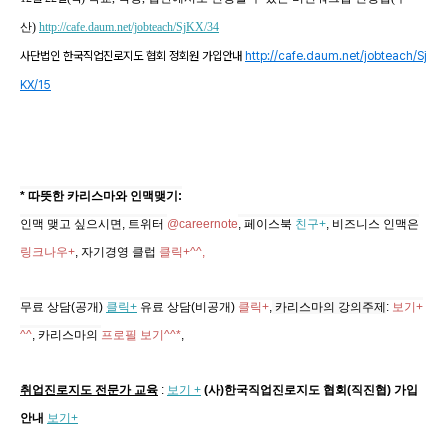
산)
http://cafe.daum.net/jobteach/SjKX/34
사단법인 한국직업진로지도 협회 정회원 가입안내
http://cafe.daum.net/jobteach/Sj
KX/15
* 따뜻한 카리스마와 인맥맺기:
인맥 맺고 싶으시면, 트위터
@careernote
, 페이스북
친구+
, 비즈니스 인맥은
링크나우+
, 자기경영 클럽
클릭+^^,
무료 상담(공개)
클릭+
유료 상담(비공개)
클릭+
,
카리스마의 강의주제
:
보기+
^^
,
카리스마의
프로필 보기^^*
,
취업진로지도 전문가 교육
:
보기 +
(사)한국직업진로지도 협회(직진협) 가입
안내
보기+