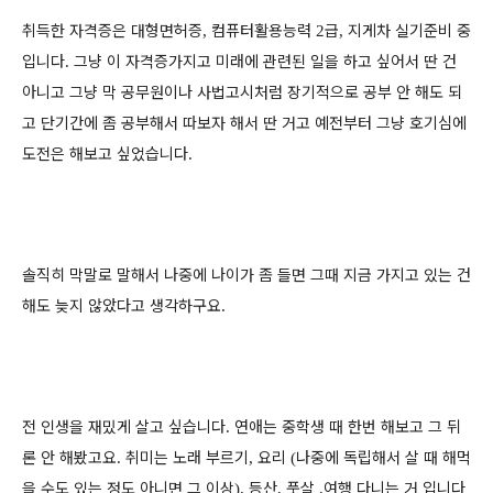
취득한 자격증은 대형면허증
컴퓨터활용능력
급
지게차 실기준비 중
,
2
,
입니다
그냥 이 자격증가지고 미래에 관련된 일을 하고 싶어서 딴 건
.
아니고 그냥 막 공무원이나 사법고시처럼 장기적으로 공부 안 해도 되
고 단기간에 좀 공부해서 따보자 해서 딴 거고 예전부터 그냥 호기심에
도전은 해보고 싶었습니다
.
솔직히 막말로 말해서 나중에 나이가 좀 들면 그때 지금 가지고 있는 건
해도 늦지 않았다고 생각하구요
.
전 인생을 재밌게 살고 싶습니다
연애는 중학생 때 한번 해보고 그 뒤
.
론 안 해봤고요
취미는 노래 부르기
요리
나중에 독립해서 살 때 해먹
.
,
(
을 수도 있는 정도 아니면 그 이상
등산
풋살
여행 다니는 거 입니다
),
,
,