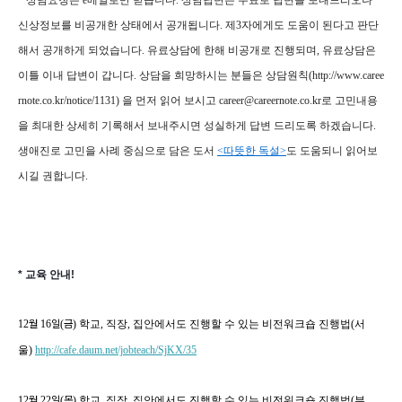
* 상담요청은 e메일로만 받습니다. 상담답변은 무료로 답변을 보내드리오나
신상정보를 비공개한 상태에서 공개됩니다. 제3자에게도 도움이 된다고 판단
해서 공개하게 되었습니다. 유료상담에 한해 비공개로 진행되며, 유료상담은
이틀 이내 답변이 갑니다. 상담을 희망하시는 분들은 상담원칙(http://www.caree
rnote.co.kr/notice/1131) 을 먼저 읽어 보시고 career@careernote.co.kr로 고민내용
을 최대한 상세히 기록해서 보내주시면 성실하게 답변 드리도록 하겠습니다.
생애진로 고민을 사례 중심으로 담은 도서
<따뜻한 독설>
도 도움되니 읽어보
시길 권합니다.
* 교육 안내!
12
월
16
일
(
금
)
학교
,
직장
,
집안에서도 진행할 수 있는 비전워크숍 진행법
(
서
울
)
http://cafe.daum.net/jobteach/SjKX/35
12
월
22
일
(
목
)
학교
,
직장
,
집안에서도 진행할 수 있는 비전워크숍 진행법
(부