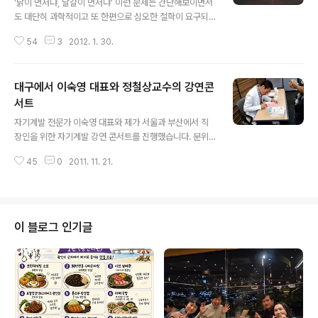
‘닭이 먼저냐, 달걀이 먼저냐’ 이런 문제는 간단해보이면서
도 대단히 과학적이고 또 한편으로 심오한 철학이 요구되
는 어려운 문제일 수도 있다. 그것은 조직이 먼저냐, 개인이
54
3
2012. 1. 30.
먼저냐 하는 직장인의 문제에서도 마찬가지다. 개인의 입
장에서 본다면 개인이 우선될 것이고, 기업의 입장에서 본
다면 기업이 우선되는 것 아니냐고 말할 수 있지만 그것이
대구에서 이숙영 대표와 정철상교수의 강연콘
그리 간단한 문제가 아닐 수도 있다. 기업의 제품을 사용하
는 소비자들은 품질도 좋고, 가격도 저렴한 상품을 원한다.
서트
글 내용
게다가 공정성과 공익성까지 요구한다. 이러한 소비자의
자기계발 전문가 이숙영 대표와 제가 서울과 부산에서 직
이중성은 난감한 문제이지만 기업이 풀어야 할 숙제이기도
장인을 위한 자기계발 강연 콘서트를 진행했습니다. 분위
하다. 그러한 조직에 속한 개인은 어떻게 해서든 좀 더 인정
기도 좋았고, 내용도 좋았다는 말씀을 많이 들었습니다. 대
받고 자신의 가치를 보수나 직급으로 보상받고 싶어 한다.
45
0
2011. 11. 21.
구에서도 개최하오니 많은 분들의 적극적인 참여를 기대합
이와 반면에 기업은 조직에 속한 ..
니다. 행사내용은 아래를 봐주시고, 신청은 아래 주소에서
해주시길 바랍니다^^ 신청을 해야만 할인혜택 있으니 꼭
신청하고 참석해주세요^^*ㅎ 신청 인원이 적을 경우 행사
가 취소될 수도 있습니다-_-;;; 행사신청 : http://www.lin
이 블로그 인기글
know.kr/event/1009372 자기계발 명강사 2인이 뭉쳤
다! 여성으로서 국내 최초의 자기계발 전문가로 명성을 떨
치고 있는 이숙영 대표와 서른 번의 직업을 바꾸며 커리어
코치로 이름을 떨치고 있는 정철상 교수가 함께 뭉쳤다. 두
사람은 링크나우의..