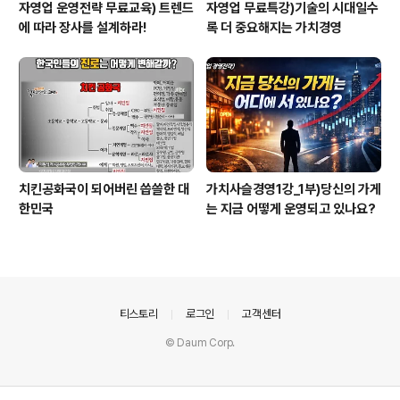
자영업 운영전략 무료교육) 트렌드
자영업 무료특강)기술의 시대일수
에 따라 장사를 설계하라!
록 더 중요해지는 가치경영
치킨공화국이 되어버린 씁쓸한 대
가치사슬경영1강_1부)당신의 가게
한민국
는 지금 어떻게 운영되고 있나요?
의안내
티스토리
로그인
고객센터
© Daum Corp.