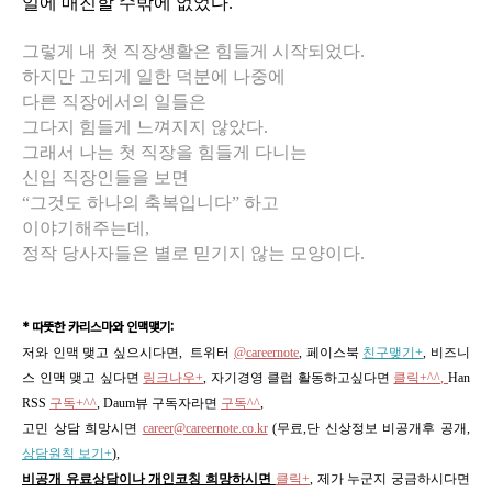
일에 매진할 수밖에 없었다.
그렇게 내 첫 직장생활은 힘들게 시작되었다.
하지만 고되게 일한 덕분에 나중에
다른 직장에서의 일들은
그다지 힘들게 느껴지지 않았다.
그래서 나는 첫 직장을 힘들게 다니는
신입 직장인들을 보면
“그것도 하나의 축복입니다” 하고
이야기해주는데,
정작 당사자들은 별로 믿기지 않는 모양이다.
* 따뜻한 카리스마와 인맥맺기:
저와 인맥 맺고 싶으시다면, 트위터
@careernote
, 페이스북
친구맺기+
, 비즈니
스 인맥 맺고 싶다면
링크나우+
, 자기경영 클럽 활동하고싶다면
클릭+^^,
Han
RSS
구독+^^
, Daum뷰 구독자라면
구독^^
,
고민 상담 희망시면
career@careernote.co.kr
(무료,단 신상정보 비공개후 공개,
상담원칙 보기+
)
,
비공개 유료상담이나 개인코칭 희망하시면
클릭+
, 제가 누군지 궁금하시다면