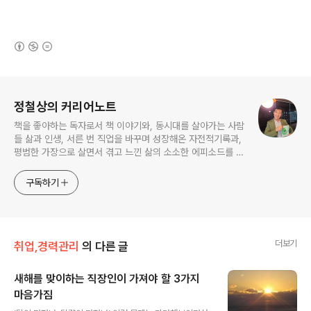
(새창열림)
로그 정보
정철상의 커리어노트
책을 좋아하는 독자로서 책 이야기와, 동시대를 살아가는 사람
들 삶과 인생, 서른 번 직업을 바꾸며 성장해온 자전적기록과,
평범한 가장으로 살면서 겪고 느낀 삶의 소소한 에피소드를 전
한다. 젊은이들의 고민해결사로 따뜻한 세상 만드는데 일조하
고픈 커리어코치, 유튜브: 정교수의 인생수업
구독하기
더보기
취업,경력관리
의 다른 글
새해를 맞이하는 직장인이 가져야 할 3가지
마음가짐
글 내용