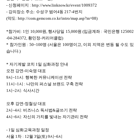
- 신청페이지 : http://www.linknow.kr/event/1009372
- 강의장소 주소: 수성구 범어4동 217-4번지
(약도: http://com.gemcom.co.kr/intro/map.asp?m=08)
*참가비: 1인 10,000원, 행사당일 15,000원 (입금계좌 : 국민은행 125002
-04-284372, 황민정-커리어클럽)
* 참가인원 : 50~100명 (서울은 100명이고, 이외 지역은 변동 될 수도 있
습니다.)
* 자기계발 코치 1일 심화과정 안내
오전 강연-이숙영 대표
9시~11시: 행복한 커뮤니케이션 전략
11시~1시 : 나만의 퍼스널 브랜드 구축 전략
1시~2시: 식사시간
오후 강연-정철상 대표
2시~4시: 비즈니스 독서법&글쓰기 전략
4시~6시: 자신의 가치를 빛내는 자기관리 전략
- 1일 심화교육과정 일정
서울 1차 : 12월 3일(토) 9시~6시