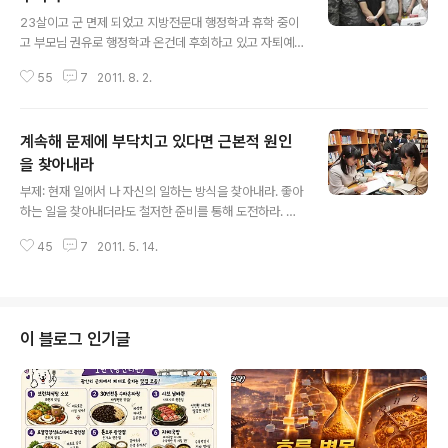
글 내용
23살이고 군 면제 되었고 지방전문대 행정학과 휴학 중이
고 부모님 권유로 행정학과 온건데 후회하고 있고 자퇴예
정이에요. 자퇴하고 재수를 해서 다른 대학을 갈지 재수 안
55
7
2011. 8. 2.
하고 기술을 배울지 고민이구요. 고3때까지 진로를 못 정
해서 부모님 권유로 행정학과 간 거고 아직까지도 진로를
못정해서 재수를 한다면 학과를 어디가야할지 모르기 때문
계속해 문제에 부닥치고 있다면 근본적 원인
에 재수는 아직 안하고 있구요. 기술을 배울까도 생각해봤
는데 왠지 생소하고 제가 이쪽직업에 맞을까 의문이고 그
을 찾아내라
글 내용
래서 아직까지 재수 쪽으로 마음이 기우는데요. 그리고 저
부제: 현재 일에서 나 자신의 일하는 방식을 찾아내라. 좋아
의 성격은 아주 내성적이라 대인관계가 안 좋아요. 친구 사
하는 일을 찾아내더라도 철저한 준비를 통해 도전하라. 취
귀는 것도 힘이 들고요. 그리고 논술이나 면접 같은 게 자신
업난이 가속화되면서 대학생들은 이태백(20대)의 험난한
없어요. 제가 부끄럼 많이 타고 긴장 많이 하는 내성적성격
45
7
2011. 5. 14.
파도를 넘는다. 직장인이 되어서는 적어도 삼팔선(38세)까
이라서 그렇기도 하지만 지금까지 살면서 독..
지 나아가리라 생각하고 맹렬히 돌진한다. 그러나 삼일절
(31세)부터 직장(또는 직업적 성공)에서 밀려났다는 우스
개 같은 이야기를 접하면서 씁쓸한 세태를 실감할 수 있다.
이 정도의 이야기가 회자될 정도이니 대학생 때부터 성공
이 블로그 인기글
에 대한 집념을 불태우는 사람들이 많다. 사회로 나와서는
경쟁자들에게 밀리지 않고 싶어 처절한 몸부림을 친다. 그
나마 이렇게라도 자기계발의 의욕에 불타는 사람들은 조금
이라도 더 많은 성취를 해낸다. 자신의 한계나 사회적 제약
을 실감하고 능력개발에는 등한시하고 세..