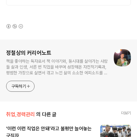
(새창열림)
로그 정보
정철상의 커리어노트
책을 좋아하는 독자로서 책 이야기와, 동시대를 살아가는 사람
들 삶과 인생, 서른 번 직업을 바꾸며 성장해온 자전적기록과,
평범한 가장으로 살면서 겪고 느낀 삶의 소소한 에피소드를 전
한다. 젊은이들의 고민해결사로 따뜻한 세상 만드는데 일조하
고픈 커리어코치, 유튜브: 정교수의 인생수업
구독하기
더보기
취업,경력관리
의 다른 글
‘이런 이런 직업은 안돼’라고 불평만 늘어놓는
구직자