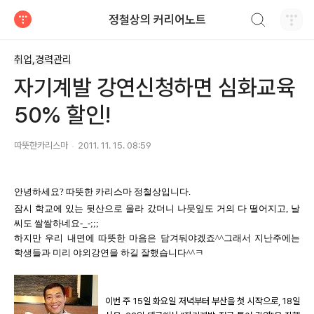
검색하기
정철상의 커리어노트
티스토리
취업,경력관리
자기계발 강연신청하면 심화교육
50% 할인!
따뜻한카리스마
2011. 11. 15. 08:59
안녕하세요? 따뜻한 카리스마 정철상입니다.
잠시 학교에 있는 뒷산으로 올라 갔더니 나뭇잎도 거의 다 떨어지고, 날
씨도 쌀쌀하네요-_-;;;
하지만 우리 내면에 따뜻한 마음은 담겨둬야겠죠^^그래서 지난주에는
학생들과 미리 야외강연을 하길 잘했습니다^^ㅋ
이번 주 15일 화요일 저녁부터 부산을 첫 시작으로, 18일