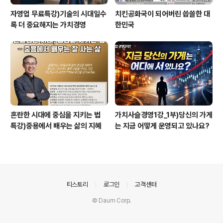
자영업 무료특강)기술의 시대일수
치킨공화국이 되어버린 씁쓸한 대
록 더 중요해지는 가치경영
한민국
혼란한 시대에 중심을 지키는 법
가치사슬경영1강_1부)당신의 가게
특강)중용에서 배우는 삶의 지혜
는 지금 어떻게 운영되고 있나요?
의안내
티스토리
로그인
고객센터
© Daum Corp.