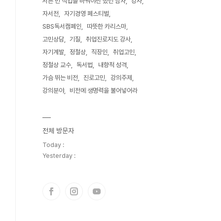
서른 번 직업을 바꿔야만 했던 남자
강사
자서전
자기경영 페스티벌
SBS독서캠페인
따뜻한 카리스마
고민상담
기질
취업진로지도 강사
자기계발
정철상
직장인
취업고민
정철상 교수
독서법
내향적 성격
가슴 뛰는 비전
진로고민
강의주제
강의분야
비전에 생명력을 불어넣어라
전체 방문자
Today :
Yesterday :