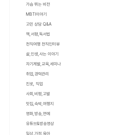
가슴 뛰는 비전
MBTI이야기
고민 상담 Q&A
책,서평,독서법
천직여행 천직인터뷰
삶,인생,사는 이야기
자기계발,교육,세미나
취업,경력관리
진로, 직업
사회,비평,고발
맛집,숙박,여행지
영화,방송,연예
유튜브&방송영상
일상,가정,육아