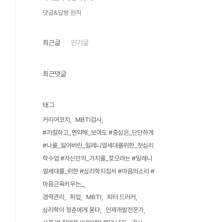
댓글&답방 원칙
최근글
인기글
최근댓글
태그
커리어코치
MBTI검사
#까칠하고_연약해_보여도 #중심은_단단하게
#나를_잃어버린_밀레니얼세대를위한_첫심리
학수업 #자신만의_가치를_찾으려는 #밀레니
얼세대를_위한 #심리학지침서 #마음의소리 #
마음근육키우는_
경력관리
취업
MBTI
피터 드러커
심리학이 청춘에게 묻다
인재개발전문가