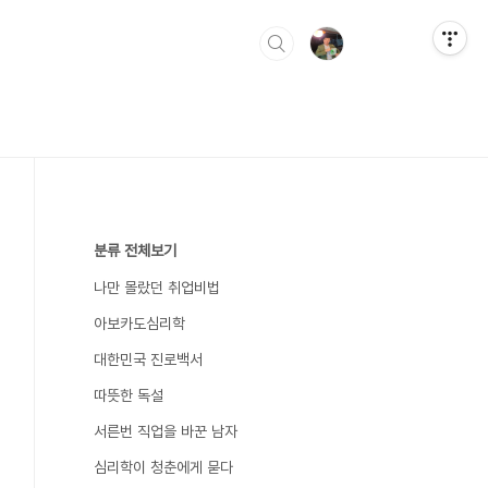
분류 전체보기
나만 몰랐던 취업비법
아보카도심리학
대한민국 진로백서
따뜻한 독설
서른번 직업을 바꾼 남자
심리학이 청춘에게 묻다