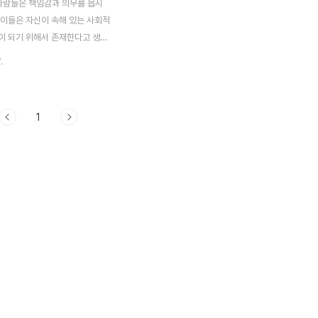
 사람들은 책임감과 의무를 몹시
 이들은 자신이 속해 있는 사회적
이 되기 위해서 존재한다고 생각
로메테우스와 아틀라스의 동생인
.
는 SJ형의 기질을 지니고 있습
잘 알려진 에피메테우스의 형 프
 관한 이야기를 다루고 있는 신
1
 바에 의하면, 프로메테우스는 동
우스에게 아버진 제우스가 주는
도 받아들이지 말라고 충고했다
 프로메테우스는 자기 자신이 했던
 제우스가 그를 위해 만들어낸 아
와 결혼하기를 거부합니다. 그래
 판도라를 에피메테우스에게 주
에피메테우스는 형을 본받아 마찬
을 합니다. 그러자 제우스는 화가
솟아 노발대발하게 됩니다. ..