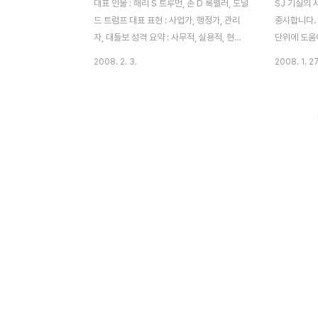
대표 인물 : 해리 S 트루먼, 존 D 록펠러, 도널
SJ 기질의
드 트럼프 대표 표현 : 사업가, 행정가, 관리
중시합니다.
자, 대들보 성격 요약 : 사무적, 실용적, 현실
단위에 도움
적인 스타일, 현실적이고 사실적이며 체계적,
합니다. 프
2008. 2. 3.
2008. 1. 27
논리적 ESTJ의 리더십 1. 지시적인 리더십을
에피메테우스
추구하며 신속히 착수한다. 2. 문제해결에 과
니다. 보다 
거경험을 적용,응용한다. 3. 상황의 핵심에
로메테우스에
접근함에 있어 확고하게 지시한다. 문제 상황
화에 삽입된
및 해결방안: 문제 상황1 이 유형의 행동성과
생 에피메테
연관이 있는데, 어떻게 일이 행해져야 할지에
어떠한 선물
대한 의견을 너무 빨리 세우고 결정함으로 인
고 합니다.
해서 오히려 문제가 발생할 수 있습니다. 해
충고에 따라
결방안 ‘주어진 일’이나 ‘하도록 해야만 하는
름다운 여자
일’이 상황의 변화에 따라 새로운 상황에 맞
서 제우스가
지 않을 수도 있다는 것을 인식할 필요가 있
려고 하자 
습니다. 새로운 정보를 바탕으..
가지로 거절
머리끝까지 치