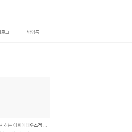
치로그
방명록
책임을 중시하는 에피메테우스적 기질(SJ기질)