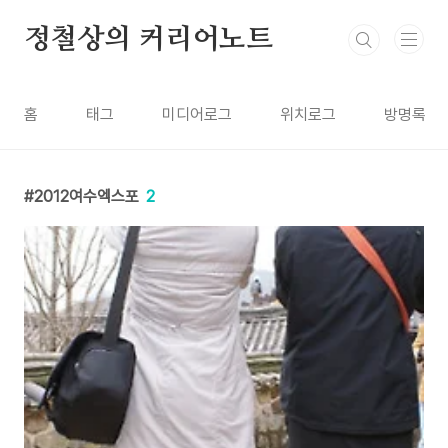
본문 바로가기
정철상의 커리어노트
홈
태그
미디어로그
위치로그
방명록
2012여수엑스포
2