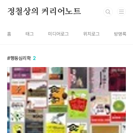
본문 바로가기
정철상의 커리어노트
홈
태그
미디어로그
위치로그
방명록
행동심리학
2