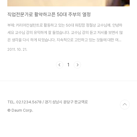
직업전문가로 활약하고픈 50대 주부의 열정
부제: 커리어컨설턴트로 활동하고 있는 50대 워킹맘 정철상 교수님께. 안녕하
세요 교수님 강의 유익하게 잘 들었습니다. 교수님 강의 듣고 저서를 보면서 많
은 생각을 다시 하게 되었습니다. 지속적으로 고민하고 있는 것들에 대한 여러
생각이 되었구요 달리는 기차를 세울 수 있었을까??? 인사가 늦었습니다. 전
2011. 10. 21.
000이라고 합니다. 결혼 후 시부모님 모시고 세 아이와 함께 하며 경력단절 여
성이었다가 다시 일터로 나온 지 이제 3년차가 되는, 어찌 보면 직업의 세계에
1
서는 새내기이지만 현실에서는 은퇴의 나이에 있는 50대에 접어드는 관계로
고민을 하고 있는 직업여성(?)입니다. 다시 일을 시작한 후 3년의 시간동안 저
에겐 많은 변화가 있었습니다. 직업상담사 자격증 취득 후 MBTI등 관련된 교
육을 열심히 찾아다니며..
TEL. 02.1234.5678 / 경기 성남시 분당구 판교역로
© Daum Corp.