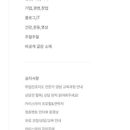
기업,경영,창업
블로그,IT
건강,운동,명상
주절주절
비공개 글감 소재
공지사항
취업진로지도 전문가 양성 교육과정 안내
상담전 필독) 상담 원칙 읽어봐주세요!
카리스마의 프로필&연락처
청춘멘토 인터뷰 동영상
유료 코칭/상담/교육 안내
카리스마의 강의주제