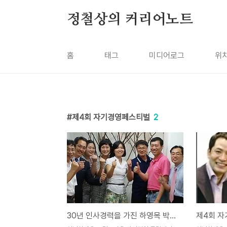
본문 바로가기
정철상의 커리어노트
홈
태그
미디어로그
위
제4회 자기경영페스티벌
2
30년 인사경력을 가진 하영목 박사의 커리어코칭 강연