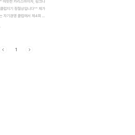
^ 따뜻한 카리스마이자, 링크나
 클럽지기 정철상입니다^^ 제가
는 자기경영 클럽에서 제4회 자
벌을 준비했습니다. 1,2,3회 행
.
호 박사와 구본형 소장과 제가 강
는데요. 모든 행사에 많은 분들이
니다. 저를 제외하고 두 분 모두
1
을 전해주셨는데요. 제게는 큰 배
니다. 참석자분들도 크게 만족하
강연해주신 귀한 말씀은 제 블로그
eernote.co.kr) 와 자기경영 클
ww.linknow.kr/group/selfmanagement)
에도 남겨뒀으니 귀한 정보 얻어
니다. 이번에는 소통전문가로 이
 계신 유명강사 김창옥 선생님을
 감..