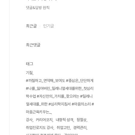
댓글&답방 원칙
최근글
인기글
최근댓글
태그
기질
#까칠하고_연약해_보여도 #중심은_단단하게
#나를_잃어버린_밀레니얼세대를위한_첫심리
학수업 #자신만의_가치를_찾으려는 #밀레니
얼세대를_위한 #심리학지침서 #마음의소리 #
마음근육키우는_
강사
커리어코치
내향적 성격
정철상
취업진로지도 강사
취업고민
경력관리