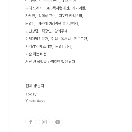
심리학이 청춘에게 묻다
강의분야
피터 드러커
SBS독서캠페인
자기계발
자서전
정철상 교수
따뜻한 카리스마
MBTI
비전에 생명력을 불어넣어라
고민상담
직장인
강의주제
인재개발전문가
취업
독서법
진로고민
자기경영 페스티벌
MBTI검사
가슴 뛰는 비전
서른 번 직업을 바꿔야만 했던 남자
전체 방문자
Today :
Yesterday :