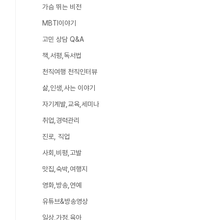
가슴 뛰는 비전
MBTI이야기
고민 상담 Q&A
책,서평,독서법
천직여행 천직인터뷰
삶,인생,사는 이야기
자기계발,교육,세미나
취업,경력관리
진로, 직업
사회,비평,고발
맛집,숙박,여행지
영화,방송,연예
유튜브&방송영상
일상,가정,육아