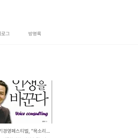
치로그
방명록
제4회 자기경영페스티벌, “목소리로 인생을 바꾼 소통전문가 김창옥의 목소리 인생”