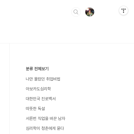
분류 전체보기
나만 몰랐던 취업비법
아보카도심리학
대한민국 진로백서
따뜻한 독설
서른번 직업을 바꾼 남자
심리학이 청춘에게 묻다