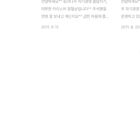
안녕하세요^^ 링크나우 자기경영 클럽지기,
안녕하세요^
따뜻한 카리스마 정철상입니다^^ 추석명절
우 자기경영
연휴 잘 보내고 계신지요^^ 급한 마음에 좋은
운영하고 있
소식 미리 전합니다! 자기경영 클럽에서 제4
기경영 페스티
2011. 9. 11.
2011. 8. 20
회 자기경영 페스티벌을 새롭게 준비했습니
사에는 공병
다. 1,2,3회 행사에는 공병호 박사와 구본형
연을 진행했
소장과 제가 강연을 진행했는데요. 모든 행사
참석해주셨습
에 200여분에 이르는 많은 분들이 참석해주
훌륭한 말씀
셨습니다. 저를 제외하고 두 분 모두 훌륭한
움이 되었습
말씀을 전해주셨는데요-_-;;; 제게는 큰 배움
셨는데요. 
이 되었습니다^^* 자기경영 행사에 참석자분
(www.car
들도 크게 만족하셨답니다. 제 강의는 명예
럽
회복 차원에서 별도로 자리를 마련토록 하겠
(http://w
습니다^^ 강연에서 해주신 귀한 말씀은 제 블
의 행사후기
로그(www.careernote.co.kr) 와 자기경
가시길 바랍
영 클럽(http://www.linknow.kr/..
름을 날리고
모시고 생생한