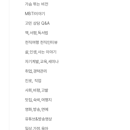
가슴 뛰는 비전
MBTI이야기
고민 상담 Q&A
책,서평,독서법
천직여행 천직인터뷰
삶,인생,사는 이야기
자기계발,교육,세미나
취업,경력관리
진로, 직업
사회,비평,고발
맛집,숙박,여행지
영화,방송,연예
유튜브&방송영상
일상,가정,육아