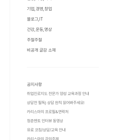
기업,경영,창업
블로그,IT
건강,운동,명상
주절주절
비공개 글감 소재
공지사항
취업진로지도 전문가 양성 교육과정 안내
상담전 필독) 상담 원칙 읽어봐주세요!
카리스마의 프로필&연락처
청춘멘토 인터뷰 동영상
유료 코칭/상담/교육 안내
카리스마의 강의주제