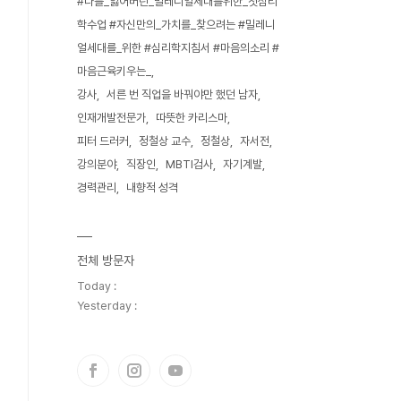
#나를_잃어버린_밀레니얼세대를위한_첫심리
학수업 #자신만의_가치를_찾으려는 #밀레니
얼세대를_위한 #심리학지침서 #마음의소리 #
마음근육키우는_
강사
서른 번 직업을 바꿔야만 했던 남자
인재개발전문가
따뜻한 카리스마
피터 드러커
정철상 교수
정철상
자서전
강의분야
직장인
MBTI검사
자기계발
경력관리
내향적 성격
전체 방문자
Today :
Yesterday :