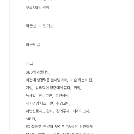
댓글&답방 원칙
최근글
인기글
최근댓글
태그
SBS독서캠페인
비전에 생명력을 불어넣어라
가슴 뛰는 비전
기질
심리학이 청춘에게 묻다
취업
독서법
진로고민
고민상담
자기경영 페스티벌
취업고민
취업진로지도 강사
강의주제
커리어코치
MBTI
#까칠하고_연약해_보여도 #중심은_단단하게