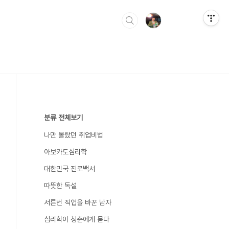
분류 전체보기
나만 몰랐던 취업비법
아보카도심리학
대한민국 진로백서
따뜻한 독설
서른번 직업을 바꾼 남자
심리학이 청춘에게 묻다