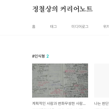
본문 바로가기
정철상의 커리어노트
홈
태그
미디어로그
위
인식형
2
계획적인 사람과 변화무쌍한 사람의 차이
나는 판단