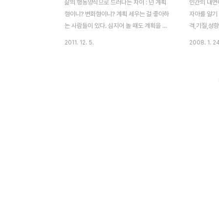
삶의 행동양식으로 드러나는 차이 : 넌 계획
인간의 내면
형이니? 변화형이니? 계획 세우는 걸 좋아하
자아를 알기
는 사람들이 있다. 심지어 놀 때도 계획을 세
격,기질,성향
운다. 이런 사람들은 상황이 계획대로 진행되
MBTI검사를
2011. 12. 5.
2008. 1. 24
지 않으면 불편해한다. 반대로 일이 예상대로
간의 성격,내
진행되지 않아도 변화를 즐기는 사람도 있다.
번째 테스트 
전자인 계획형은 판단형으로 볼 수 있고, 후
(P)인지 알
자인 변화형은 인식형으로 볼 수 있다. 지금
해서는 우리
부터 이 두 유형의 차이를 알아보자. 판단(J)
선호경향을 
과 인식(P)은 삶의 양식에서 차이를 보인다.
다. 그러면
살아가면서 어떤 행동 양식을 선택하는가, 어
단형(J) 인
떻게 살기를 원하는가와 관련한 선호 경향이
신의 코드가 
다. 판단형은 생활하고 행동하는 방식에서 조
어디에 가까
직과 추진력을 중요시한다. 반면에 인식형은
바란다. 판
수용과 적응력을 중요시한다. 판단(J:
양식과 관련된
Judgement)은 자신감 있게 결정내리는 능
택하는가, 
력과 더불어 미..
가와 관련되.