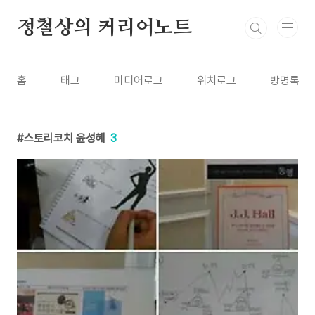
본문 바로가기
정철상의 커리어노트
홈
태그
미디어로그
위치로그
방명록
스토리코치 윤성혜
3