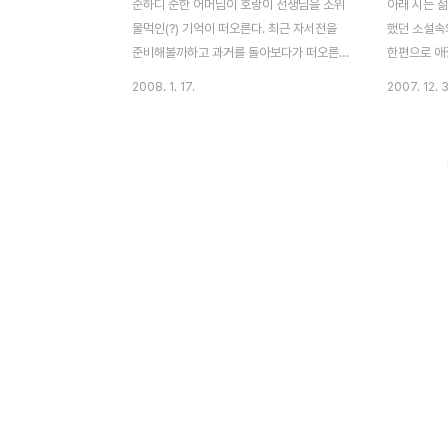
순하디 순한 어머님이 호랑이 선생님을 소위
아래 시는 젊
물먹인(?) 기억이 떠오른다. 최근 자서전을
했던 소설속
준비해볼까하고 과거를 돌아보다가 떠오른
한편으로 애
사건이다. 자서전은 평범하다고 출판을 거절
리게 해주는
2008. 1. 17.
2007. 12. 
당했다. 아쉽지만 다음 기회로 넘겼다. 그래
때 버려두었
도 나의 역사를 되돌아본 것만으로도 나에게
다. 다시 재
는 의미있는 작업이었다. 여하튼 그래도 두
기의 대왕이다
권의 책을 출간했다. 기업의 전문경영인도 두
랑이 이 세상
번을 거쳤다. 대학교 교수도 되었다. 부족하
로 빚어진 떡
지만 나름대로 성취를 조금씩 해나가고 있다.
만들어진 안
이렇게 부쩍 성장한 나 자신을 보면서 가끔
시고 먹는 나
나도 놀래곤 한다. 그러면서 부족한 내가 이
로 서 있는 
만큼이라도 성장할 수 있었던 이유에는 어떤
으로 숨쉬는 
것들이 있을까 곰곰이 생각해보았다. 여러 가
그 위에 사랑
지 원인들이 있겠지만 나에 대한 어머니의 무
밥을 먹고, 
한한 신뢰와 사랑이 가장 큰 원동력이지 않았
마시고, 기침
을까 하는 생각이 든다. ..
언제..