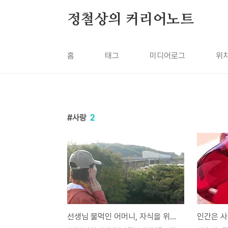
본문 바로가기
정철상의 커리어노트
홈
태그
미디어로그
위
사랑
2
선생님 물먹인 어머니, 자식을 위한 지고지순한 사랑
인간은 