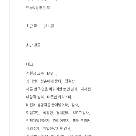
댓글&답방 원칙
최근글
인기글
최근댓글
태그
정철상 교수
MBTI
심리학이 청춘에게 묻다
정철상
서른 번 직업을 바꿔야만 했던 남자
자서전
내향적 성격
따뜻한 카리스마
비전에 생명력을 불어넣어라
강사
취업고민
직장인
경력관리
MBTI검사
인재개발전문가
커리어코치
피터 드러커
강의주제
취업진로지도 강사