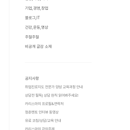
기업,경영,창업
블로그,IT
건강,운동,명상
주절주절
비공개 글감 소재
공지사항
취업진로지도 전문가 양성 교육과정 안내
상담전 필독) 상담 원칙 읽어봐주세요!
카리스마의 프로필&연락처
청춘멘토 인터뷰 동영상
유료 코칭/상담/교육 안내
카리스마의 강의주제