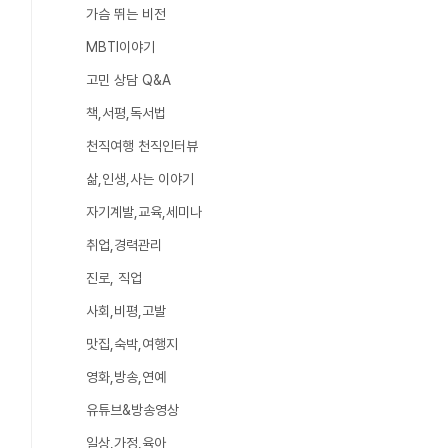
가슴 뛰는 비전
MBTI이야기
고민 상담 Q&A
책,서평,독서법
천직여행 천직인터뷰
삶,인생,사는 이야기
자기계발,교육,세미나
취업,경력관리
진로, 직업
사회,비평,고발
맛집,숙박,여행지
영화,방송,연예
유튜브&방송영상
일상,가정,육아