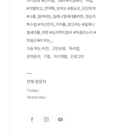
자기경영 페스티벌
SBS독서캠페인
취업
#까칠하고_연약해_보여도 #중심은_단단하게
#나를_잃어버린_밀레니얼세대를위한_첫심리
학수업 #자신만의_가치를_찾으려는 #밀레니
얼세대를_위한 #심리학지침서 #마음의소리 #
마음근육키우는_
가슴 뛰는 비전
고민상담
독서법
강의분야
기질
자기계발
진로고민
전체 방문자
Today :
Yesterday :