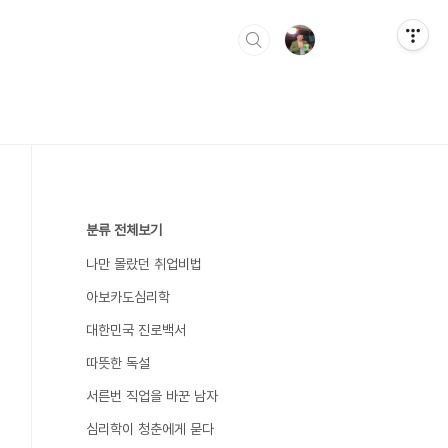
분류 전체보기
나만 몰랐던 취업비법
아보카도심리학
대한민국 진로백서
따뜻한 독설
서른번 직업을 바꾼 남자
심리학이 청춘에게 묻다