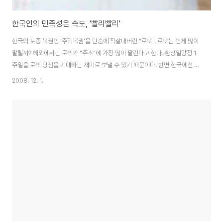
한국인의 민족성은 속도, '빨리빨리'
한국의 토종 복권인 ‘주택복권’을 단숨에 작살내버린 "로또". 로또는 언제 많이
팔릴까? 해외에서는 로또가 "주초"에 가장 많이 팔린다고 한다. 환상일망정 1
주일을 로또 당첨을 기대하는 재미로 보낼 수 있기 때문이다. 반면 한국에선 어
떨까??? 금요일이나 토요일, 그것도 "마감 시간 직전"에 가장 많이 팔린다고 한
2008. 12. 1.
다. 강준만 교수는 에서 한국인들이 속전속결을 워낙 사랑하는 기질이 있기 때
문이라고 말한다. (이미지출처: 로또 복권 홈페이지에서) 한국에서만 로또가 주
말에 많이 팔리는 이유 자, 아래 문항을 읽고 자신에게 해당되는 문항은 몇 개나
되는지 체크해보자. 100점 만점 기준으로 ‘빨리빨리 문화’에 얼마나 익숙해 있
는지 테스트 할 수 있는 문항이다. 아래 문항에 해당되는 사항을 체크해보자. 한
국인의 ..