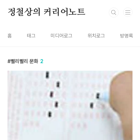
본문 바로가기
정철상의 커리어노트
홈
태그
미디어로그
위치로그
방명록
빨리빨리 문화
2