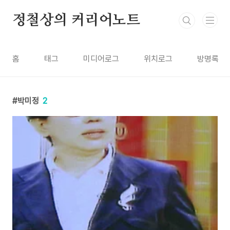
본문 바로가기
정철상의 커리어노트
홈
태그
미디어로그
위치로그
방명록
박미정
2