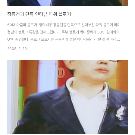
장동건과 단독 인터뷰 파워 블로거
50대 아줌마 블로거. 영화배우 장동건을 단독으로 밀어부친 파워 블로거 박미
정님의 블로그 특강을 전해드립니다! 주부 블로거 박미정씨가 SBS '김미화의
U'에 출연했다. 블로그 모르시는 분들에게 좋은 이야기꺼리가 될 것 같아서 받
어 적었다. (손 듸게 아팠다^^) 내용은 멋지고, 구성도 좋았다. 그런데 블로거의
2008. 2. 20.
생명이라고도 할 수 있는 블로그 주소가 나오지 않는 것이 못내 아쉬웠다. 그녀
개인에게나 우리 블로거에게나 생명이라고 할 수 있는 주소가 나오지 않은 아
쉬움... (블로거는 바로 주소 밝혀준다^^;;센스^^
http://blog.daum.net/skyview999) 전문강사보다 더 뛰어난 언변 구사력
나도 강의로 밥먹고 사는 사람이지만 전문강사보다 더 매력적으로 당당하게 강
의하시는 모습에 놀랐다...