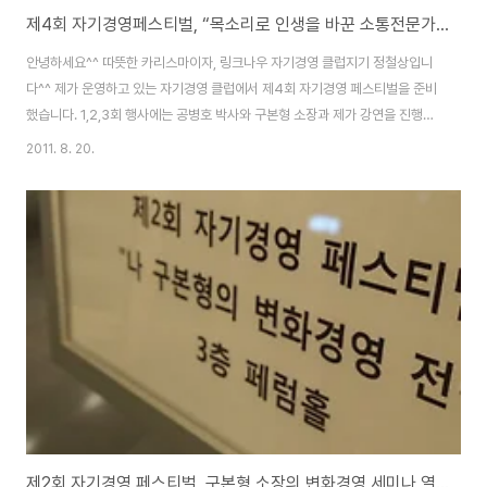
제4회 자기경영페스티벌, “목소리로 인생을 바꾼 소통전문가 김창옥의 목소리 인생”
안녕하세요^^ 따뜻한 카리스마이자, 링크나우 자기경영 클럽지기 정철상입니
다^^ 제가 운영하고 있는 자기경영 클럽에서 제4회 자기경영 페스티벌을 준비
했습니다. 1,2,3회 행사에는 공병호 박사와 구본형 소장과 제가 강연을 진행했
는데요. 모든 행사에 많은 분들이 참석해주셨습니다. 저를 제외하고 두 분 모두
2011. 8. 20.
훌륭한 말씀을 전해주셨는데요. 제게는 큰 배움이 되었습니다. 참석자분들도
크게 만족하셨는데요. 강연해주신 귀한 말씀은 제 블로그
(www.careernote.co.kr) 와 자기경영 클럽
(http://www.linknow.kr/group/selfmanagement) 의 행사후기에도 남
겨뒀으니 귀한 정보 얻어 가시길 바랍니다. 이번에는 소통전문가로 이름을 날
리고 계신 유명강사 김창옥 선생님을 모시고 생생한 감..
제2회 자기경영 페스티벌, 구본형 소장의 변화경영 세미나 열기 후끈