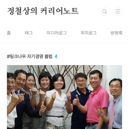
본문 바로가기
정철상의 커리어노트
홈
태그
미디어로그
위치로그
방명록
링크나우 자기경영 클럽
4