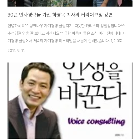
30년 인사경력을 가진 하영목 박사의 커리어코칭 강연
안녕하세요^^ 링크나우 자기경영 클럽지기, 따뜻한 카리스마 정철상입니다^^
추석명절 연휴 잘 보내고 계신지요^^ 급한 마음에 좋은 소식 미리 전합니다! 자
기경영 클럽에서 제4회 자기경영 페스티벌을 새롭게 준비했습니다. 1,2,3회
행사에는 공병호 박사와 구본형 소장과 제가 강연을 진행했는데요. 모든 행사
2011. 9. 11.
에 200여분에 이르는 많은 분들이 참석해주셨습니다. 저를 제외하고 두 분 모
두 훌륭한 말씀을 전해주셨는데요-_-;;; 제게는 큰 배움이 되었습니다^^* 자기
경영 행사에 참석자분들도 크게 만족하셨답니다. 제 강의는 명예 회복 차원에
서 별도로 자리를 마련토록 하겠습니다^^ 강연에서 해주신 귀한 말씀은 제 블
로그(www.careernote.co.kr) 와 자기경영 클럽
(http://www.linknow.kr/..