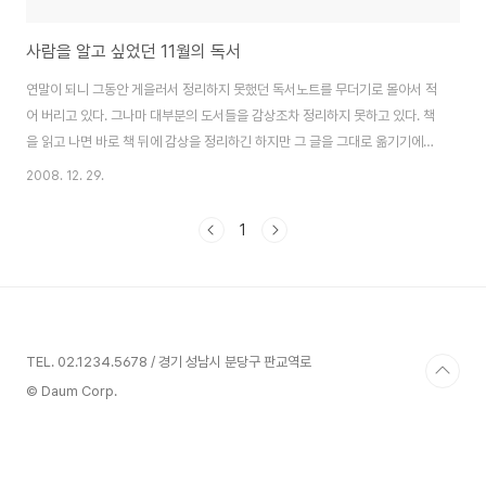
사람을 알고 싶었던 11월의 독서
연말이 되니 그동안 게을러서 정리하지 못했던 독서노트를 무더기로 몰아서 적
어 버리고 있다. 그나마 대부분의 도서들을 감상조차 정리하지 못하고 있다. 책
을 읽고 나면 바로 책 뒤에 감상을 정리하긴 하지만 그 글을 그대로 옮기기에는
너무 원색적이라 블로그에 바로 올리진 못하고 있다. 11월에 읽은 책 중에는 두
2008. 12. 29.
권의 책만 블로그에 감상을 남겼다. 이라는 책과 라는 책이다. 내 안에 숨겨진
다중인격의 심리 사람들이 가장 듣기 싫어하는 말 중에 하나가 '겉과 속이 다르
1
다'라는 말이 아닐까. 우리 내면에는 선도 있고, 악도 있고, 그도 저도 아닌 방관
자도 있는 것이다. 이런 다양한 캐릭터를 이중인격이라고 왜곡된 잦대로 들이
댈 것이 아니라 정당한 인격으로 받아들여야 할 것이라고 저자는 말한다. 아니
올바르게 다중인..
TEL. 02.1234.5678 / 경기 성남시 분당구 판교역로
© Daum Corp.